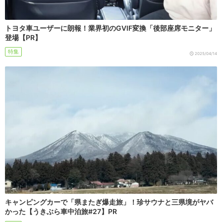
トヨタ車ユーザーに朗報！業界初のGVIF変換「後部座席モニター」
登場【PR】
特集
2025/04/14
キャンピングカーで「県またぎ爆走旅」！珍サウナと三県境がヤバ
かった【うきぶら車中泊旅#27】PR