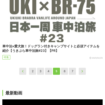
車中泊×愛犬旅！ドッグラン付きキャンプサイトと必須アイテムを
紹介【うきぶら車中泊旅#23】【PR】
特集
2025/02/25
2
3
4
5
6
7
最新動画