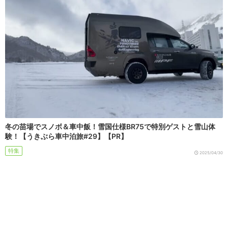
冬の苗場でスノボ＆車中飯！雪国仕様BR75で特別ゲストと雪山体
験！【うきぶら車中泊旅#29】【PR】
特集
2025/04/30