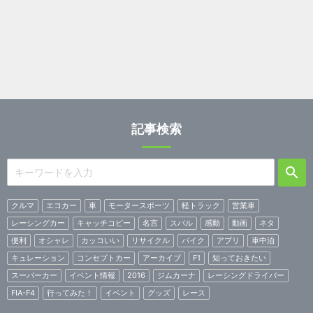
記事検索
クルマ
エコカー
車
モータースポーツ
軽トラック
営業車
レーシングカー
キャッチコピー
名言
スバル
感動
動画
ネタ
便利
オシャレ
カッコいい
リサイクル
バイク
アプリ
車中泊
キュレーション
コンセプトカー
アーカイブ
F1
知っておきたい
スーパーカー
イベント情報
2016
ジムカーナ
レーシングドライバー
FIA-F4
行ってみた！
イベント
グッズ
レース