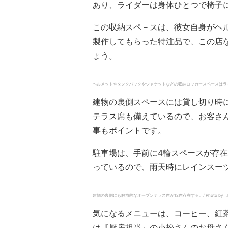
あり、ライダーは身体ひとつで椅子
この収納スペ－スは、彼女自身がヘ
製作してもらった特注品で、この店
ょう。
ヘルメットやタンクバックやジャケットなどの収納ロッカースペースはライダーズカフェ
建物の裏側スペースには貸し切り時
テラス席も備えているので、お客さ
事もポイントです。
駐車場は、手前に4輪スペースが存
っているので、雨天時にレインスー
建物の裏側にも解放的なオープンテラス席が12席存在する。/ Photo by T.ku
気になるメニューは、コーヒー、紅
は『厨房担当』の小松さんのお母さ