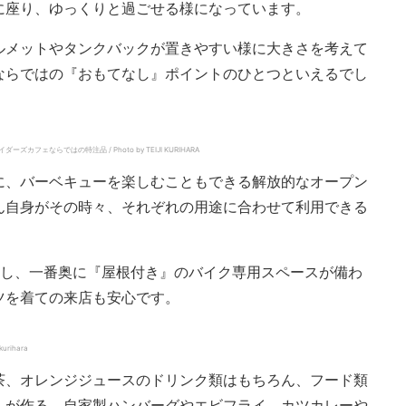
に座り、ゆっくりと過ごせる様になっています。
ルメットやタンクバックが置きやすい様に大きさを考えて
ならではの『おもてなし』ポイントのひとつといえるでし
ならではの特注品 / Photo by TEIJI KURIHARA
に、バーベキューを楽しむこともできる解放的なオープン
ん自身がその時々、それぞれの用途に合わせて利用できる
在し、一番奥に『屋根付き』のバイク専用スペースが備わ
ツを着ての来店も安心です。
rihara
茶、オレンジジュースのドリンク類はもちろん、フード類
んが作る、自家製ハンバーグやエビフライ、カツカレーや