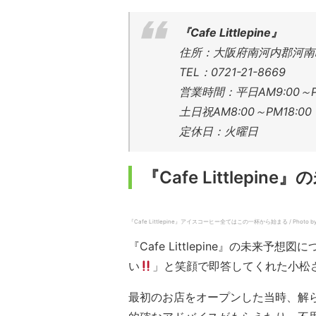
『Cafe Littlepine』
住所：大阪府南河内郡河南町
TEL：0721-21-8669
営業時間：
平日AM9:00～P
土日祝AM8:00～PM18:00
定休日：火曜日
『Cafe Littlepin
『Cafe Littlepine』アイスコーヒー全てはこの一杯から始まる / Photo by TE
『Cafe Littlepine』の未
い
」と笑顔で即答してくれた小松
最初のお店をオープンした当時、解