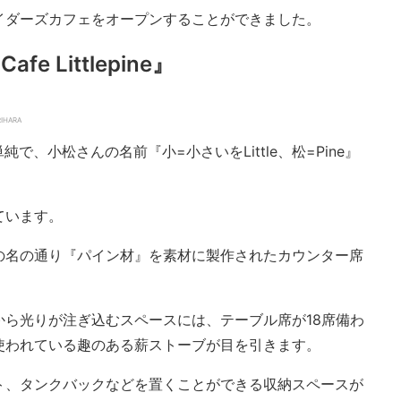
イダーズカフェをオープンすることができました。
 Littlepine』
HARA
来は単純で、小松さんの名前『小=小さいをLittle、松=Pine』
ています。
の名の通り『パイン材』を素材に製作されたカウンター席
から光りが注ぎ込むスペースには、テーブル席が18席備わ
使われている趣のある薪ストーブが目を引きます。
ト、タンクバックなどを置くことができる収納スペースが