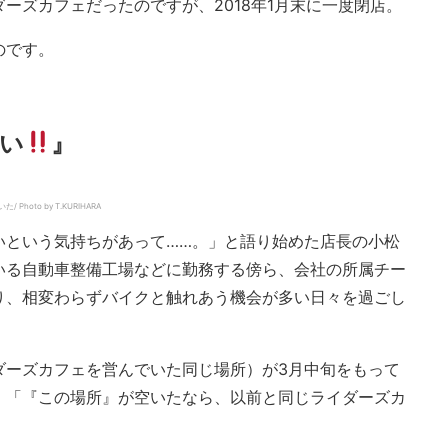
ーズカフェだったのですが、2018年1月末に一度閉店。
のです。
い
』
to by T.KURIHARA
いという気持ちがあって……。」と語り始めた店長の小松
いる自動車整備工場などに勤務する傍ら、会社の所属チー
り、相変わらずバイクと触れあう機会が多い日々を過ごし
ダーズカフェを営んでいた同じ場所）が3月中旬をもって
、「『この場所』が空いたなら、以前と同じライダーズカ