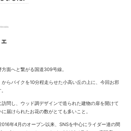
RIHARA
フェ
方面へと繋がる国道309号線。
』からバイクを10分程走らせた小高い丘の上に、今回お邪
す。
に訪問し、ウッド調デザインで造られた建物の扉を開けて
いに届けられたお花の数がとても多いこと。
』は2016年4月のオープン以来、SNSを中心にライダー達の間