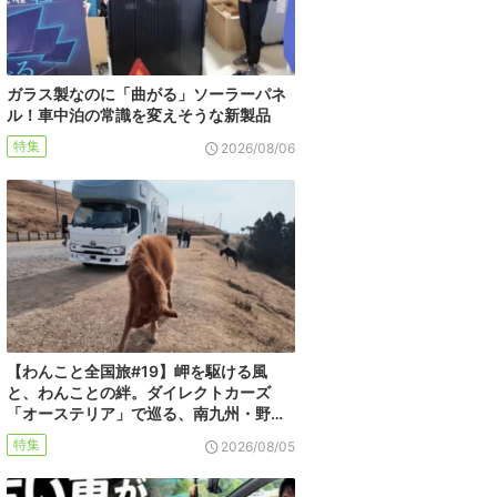
ガラス製なのに「曲がる」ソーラーパネ
ル！車中泊の常識を変えそうな新製品
特集
2026/08/06
【わんこと全国旅#19】岬を駆ける風
と、わんことの絆。ダイレクトカーズ
「オーステリア」で巡る、南九州・野…
特集
2026/08/05