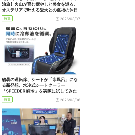
泊旅】火山が育む癒やしと美食を巡る、
オステリアで叶える愛犬との至福の休日
特集
2026/08/07
酷暑の運転席、シートが「水風呂」にな
る新発想。水冷式シートクーラー
「SPEEDER 瞬冷」を実際に試してみた
特集
2026/08/06