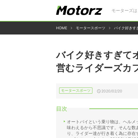
モーターズは
HOME
モータースポーツ
バイク好きす
バイク好きすぎて
営むライダーズカ
モータースポーツ
2020/02/20
目次
オートバイという乗り物は、ヘルメ
味わえるから不思議です。そんな数
り、ライダー達が行き着く為に存在