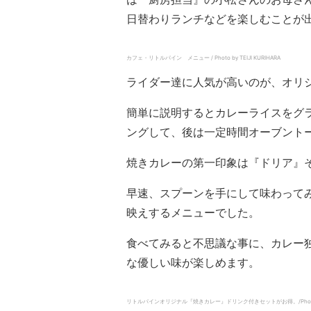
日替わりランチなどを楽しむことが
カフェ・リトルパイン メニュー / Photo by TEIJI KURIHARA
ライダー達に人気が高いのが、オリ
簡単に説明するとカレーライスをグ
ングして、後は一定時間オーブント
焼きカレーの第一印象は『ドリア』
早速、スプーンを手にして味わって
映えするメニューでした。
食べてみると不思議な事に、カレー
な優しい味が楽しめます。
リトルパインオリジナル『焼きカレー』ドリンク付きセットがお得。/Photo by 