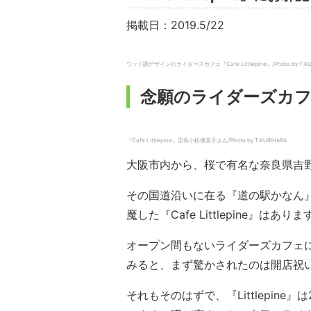
掲載日：2019.5/22
ウッド調デザインのライダーズカフェ『Cafe Littlepine』/Photo by T.KU
念願のライダーズカ
『Cafe Littlepine』店長小松優美子さん/Photo by T.KURIHARA
大阪市内から、桜で有名な奈良県吉野
その国道沿いに在る『道の駅かなん
魔した『Cafe Littlepine』はありま
オープン間もないライダーズカフェ
みると、まず驚かされたのは開店祝
それもそのはずで、『Littlepine