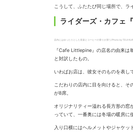
こうして、ふたたび同じ場所で、ラ
ライダーズ・カフェ『Cafe
店内にはゆったりとした音楽とコーヒーの香りが漂う/Photo by TEIJI KURI
『Cafe Littlepine』の店名の由
と対訳したもの。
いわばお店は、彼女そのものを表し
こだわりの店内に目を向けると、そ
が8席。
オリジナリティー溢れる長方形の窓
っていて、一番奥には冬場の暖房に
入り口横にはヘルメットやジャケッ