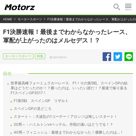
HOME
モータースポーツ
F1決勝速報！最後までわからなかったレース、軍配が上がった
F1決勝速報！最後までわからなかったレース、
軍配が上がったのはメルセデス！？
モータースポーツ
特集
2017/05/14
目次
世界最高峰フォーミュラカーレース、F1！その第5戦、スペインGPの結
果はどうだったのか！？勝ったのは、いったい誰だ！？最速で振り返る
F1スペインGP2017！
F1第5戦 スペインGP リザルト
スペインGPの見どころ
スタート～：大波乱の1コーナー！アロンソは悔しいスタート！
20周～：ハミルトンvsベッテル。作戦の違いはどうでる！？
40周～フィニッシュ：最後までわからなかった！優勝したのは…！