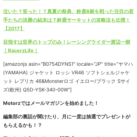
泣いた？笑った！？真夏の祭典、鈴鹿8耐を戦った注目の若
手たちの決勝の結末は？鈴鹿サーキットの攻略法も伝授！
【2017】
目指すは世界のトップのみ！レーシングライダー渡辺一樹
｜RacerzLife｜
[amazonjs asin=”B0754DYNS1″ locale=”JP” title=”ヤマハ
(YAMAHA) ジャケット ロッシ VR46 ソフトシェルジャケ
ット レプリカ 46&Monsterロゴ イエロー/ブラック Sサイ
ズ(欧州) Q5D-YSK-340-00W”]
Motorzではメールマガジンを始めました！
編集部の裏話が聞けたり、月に一度は抽選でプレゼントが
もらえるかも！？