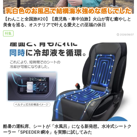
【わんこと全国旅#20】【鹿児島・車中泊旅】火山が育む癒やしと
美食を巡る、オステリアで叶える愛犬との至福の休日
特集
2026/08/07
酷暑の運転席、シートが「水風呂」になる新発想。水冷式シートク
ーラー「SPEEDER 瞬冷」を実際に試してみた