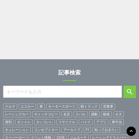
記事検索
クルマ
エコカー
車
モータースポーツ
軽トラック
営業車
レーシングカー
キャッチコピー
名言
スバル
感動
動画
ネタ
便利
オシャレ
カッコいい
リサイクル
バイク
アプリ
車中泊
キュレーション
コンセプトカー
アーカイブ
F1
知っておきたい
スーパーカー
イベント情報
2016
ジムカーナ
レーシングドライバー