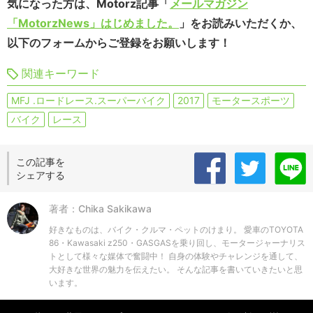
気になった方は、Motorz記事「
メールマガジン
「MotorzNews」はじめました。
」をお読みいただくか、
以下のフォームからご登録をお願いします！
関連キーワード
MFJ .ロードレース.スーパーバイク
2017
モータースポーツ
バイク
レース
この記事を
シェアする
著者：Chika Sakikawa
好きなものは、バイク・クルマ・ペットのけまり。 愛車のTOYOTA
86・Kawasaki z250・GASGASを乗り回し、モータージャーナリス
トとして様々な媒体で奮闘中！ 自身の体験やチャレンジを通して、
大好きな世界の魅力を伝えたい。 そんな記事を書いていきたいと思
います。