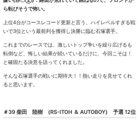
嫌い(赤〇②)：路面が荒れていて跳ねるので、フロントか
ら転びそうで怖い。
上位4台がコースレコード更新と言う、ハイレベルすぎる戦
いで3位という最前列を獲得し決勝に臨む石塚選手。
これまでのレースでは、激しいトップ争いを繰り広げるも
転倒など、悔しい結果が続いているだけに、今回こそは！
と確固たる決意を語ってくれました。
そんな石塚選手の戦いに期待大！！熱い走りを見せてくれ
ると思います。
＃39 柴田 陸樹 (RS-ITOH ＆ AUTOBOY) 予選 12位