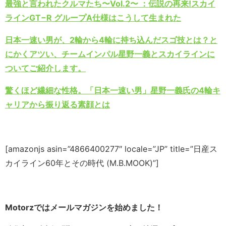
最強と言われたクルマたち〜Vol.2〜 ：伝説の再来!スカイ
ラインGT−R グループA仕様はこうして生まれた
日本一速い男が、2輪から4輪に持ち込んだスゴ技とは？と
にかくアツい、チームインパル星野一義とスカイラインに
ついてご紹介します。
驚くほど繊細な性格。「日本一速い男」星野一義氏の4輪キ
ャリアから振り返る素顔とは
[amazonjs asin=”4866400277″ locale=”JP” title=”日産ス
カイライン60年とその時代 (M.B.MOOK)”]
Motorzではメールマガジンを始めました！