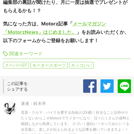
編集部の裏話が聞けたり、月に一度は抽選でプレゼントが
もらえるかも！？
気になった方は、Motorz記事「
メールマガジン
「MotorzNews」はじめました。
」をお読みいただくか、
以下のフォームからご登録をお願いします！
関連キーワード
スーパーGT
モータースポーツ
カッコいい
この記事を
シェアする
著者：鈴木帝
音楽・クルマ・バイクを愛する自由人(2X歳)！好きなこと以外やり
たくないからこそMotorzでライターになり、日々たくさんの資料と
格闘しながら執筆しています。 スゴい！面白い！やってみたい！を
合言葉に、楽しさが伝えられるような記事を書いていきますよ～！