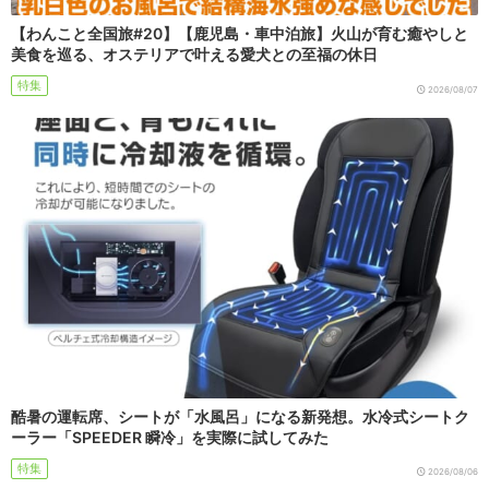
【わんこと全国旅#20】【鹿児島・車中泊旅】火山が育む癒やしと
美食を巡る、オステリアで叶える愛犬との至福の休日
特集
2026/08/07
酷暑の運転席、シートが「水風呂」になる新発想。水冷式シートク
ーラー「SPEEDER 瞬冷」を実際に試してみた
特集
2026/08/06