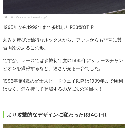
出典：https://www.calsonickansei.co.jp/
1995年から1999年まで参戦したR33型GT-R！
丸みを帯びた独特なルックスから、ファンからも非常に賛
否両論のあるこの形。
ですが、レースでは参戦初年度の1995年にシリーズチャン
ピオンを獲得するなど、速さが光る一台でした。
1996年第4戦の富士スピードウェイ以降は1999年まで勝利
はなく、満を持して登場するのが…次の項目へ！
より攻撃的なデザインに変わったR34GT-R