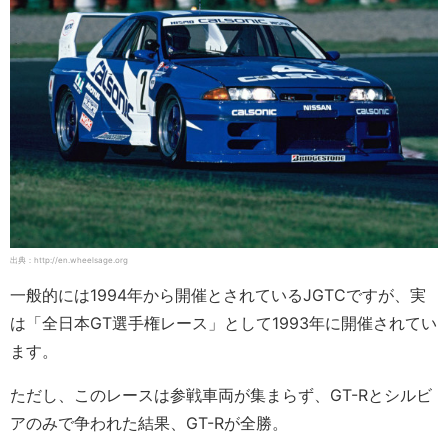
出典：http://en.wheelsage.org
一般的には1994年から開催とされているJGTCですが、実
は「全日本GT選手権レース」として1993年に開催されてい
ます。
ただし、このレースは参戦車両が集まらず、GT-Rとシルビ
アのみで争われた結果、GT-Rが全勝。