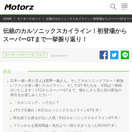
HOME
モータースポーツ
伝統のカルソニックスカイライン！初登場からスーパーGTまで
伝統のカルソニックスカイライン！初登場から
スーパーGTまで一挙振り返り！
モータースポーツ
クルマ
2016/06/10
目次
日本一速い男と言えば星野一義さん。そしてカルソニックブルー！根強
いファンが多い青いスカイライン、そしてGT-Rたちを、今回は一挙紹
介いたします！JTCからスーパーGTまで、懐かしさと見た目の変化の
両方をお楽しみください！
「カルソニック」ってなに？
JTCで大暴れ！R31カルソニックスカイラインGTS-R！
時を経ても揺るがない人気！R32カルソニックスカイラインGT-R！
ファンからも賛否両論！先代より一回り大きくなったR33GT-R！