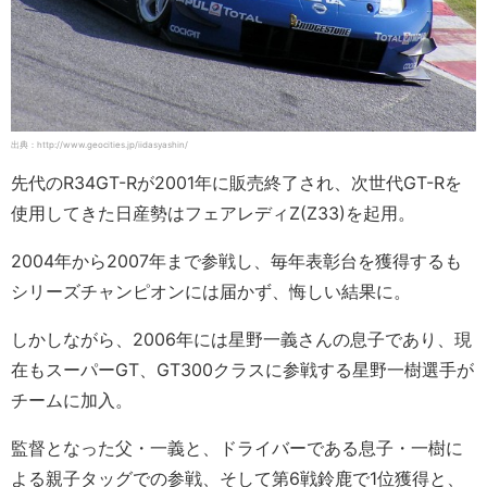
出典：http://www.geocities.jp/iidasyashin/
先代のR34GT-Rが2001年に販売終了され、次世代GT-Rを
使用してきた日産勢はフェアレディZ(Z33)を起用。
2004年から2007年まで参戦し、毎年表彰台を獲得するも
シリーズチャンピオンには届かず、悔しい結果に。
しかしながら、2006年には星野一義さんの息子であり、現
在もスーパーGT、GT300クラスに参戦する星野一樹選手が
チームに加入。
監督となった父・一義と、ドライバーである息子・一樹に
よる親子タッグでの参戦、そして第6戦鈴鹿で1位獲得と、