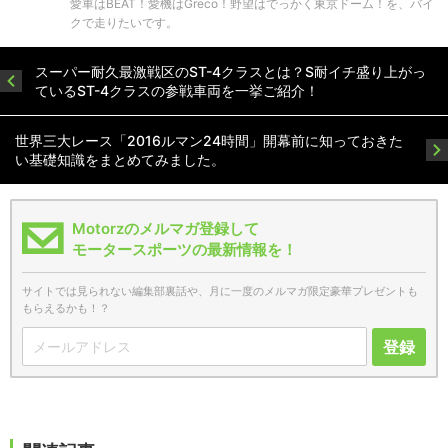
愛車はBEAT！愛機はGreco！野望はでっかく東京ドーム！を、バイ
クで走りたいです。
スーパー耐久最激戦区のST-4クラスとは？S耐イチ盛り上がっ
ているST-4クラスの参戦車両を一挙ご紹介！
世界三大レース「2016ルマン24時間」開幕前に知っておきた
い基礎知識をまとめてみました。
Motorzのメルマガ登録して
モータースポーツの最新情報を！
サイトでは見られない編集部裏話や、月に一度のメルマガ限定豪華プレゼントも
もらえるかも！？
登録