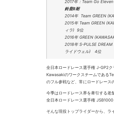
2017年：Team Go Eleven
鈴鹿8耐
2014年 Team GREEN (
2015年 Team GREEN 
ィラ) 9位
2016年 GREEN (KAWA
2018年 S-PULSE DREAM
ライドウェル) 4位
全日本ロードレース選手権 J-GP
Kawasakiのワークスチームである
のフル参戦など、常にロードレース
今季はロードレース界を牽引する老舗
全日本ロードレース選手権 JSB10
そんな現役トップライダーから、ライディ