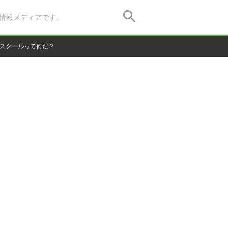
情報メディアです。
グスクールって何だ？