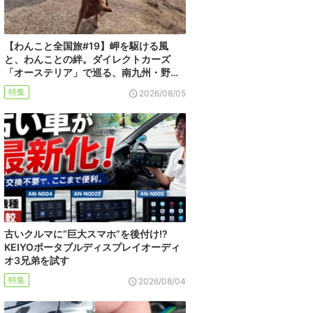
【わんこと全国旅#19】岬を駆ける風
と、わんことの絆。ダイレクトカーズ
「オーステリア」で巡る、南九州・野…
特集
2026/08/05
古いクルマに“巨大スマホ”を後付け!?
KEIYOポータブルディスプレイオーディ
オ3兄弟を試す
特集
2026/08/04