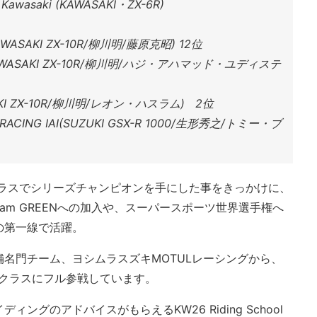
 Kawasaki (KAWASAKI・ZX-6R)
KAWASAKI ZX-10R/柳川明/藤原克昭) 12位
(KAWASAKI ZX-10R/柳川明/ハジ・アハマッド・ユディステ
SAKI ZX-10R/柳川明/レオン・ハスラム) 2位
 RACING IAI(SUZUKI GSX-R 1000/生形秀之/トミー・ブ
2クラスでシリーズチャンピオンを手にした事をきっかけに、
Team GREENへの加入や、スーパースポーツ世界選手権へ
の第一線で活躍。
名門チーム、ヨシムラスズキMOTULレーシングから、
00クラスにフル参戦しています。
ングのアドバイスがもらえるKW26 Riding School