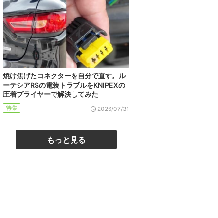
焼け焦げたコネクターを自分で直す。ル
ーテシアRSの電装トラブルをKNIPEXの
圧着プライヤーで解決してみた
特集
2026/07/31
もっと見る