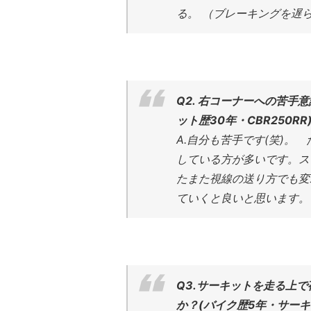
る。 （ブレーキングを遅
Q2. 右コーナーへの苦手
ット歴30年・CBR250RR
A.自分も苦手です(笑)
している方が多いです。ス
たまた視線の送り方でも変
ていくと良いと思います。
Q3.サーキットを走る上
か？(バイク歴5年・サーキッ