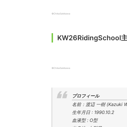
©ChikaSakikawa
KW26RidingSc
©ChikaSakikawa
プロフィール
名前：渡辺 一樹 (Kazuki Wa
生年月日 : 1990.10.2
血液型 : O型