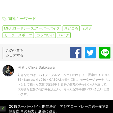
関連キーワード
MFJ .ロードレース.スーパーバイク
見どころ
2018
モータースポーツ
カッコいい
バイク
この記事を
シェアする
著者：Chika Sakikawa
好きなものは、バイク・クルマ・ペットのけまり。 愛車のTOYOTA
86・Kawasaki z250・GASGASを乗り回し、モータージャーナリス
トとして様々な媒体で奮闘中！ 自身の体験やチャレンジを通して、
大好きな世界の魅力を伝えたい。 そんな記事を書いていきたいと思
います。
2019スーパーバイク開催決定！アジアロードレース選手権第3
戦鈴鹿 その魅力と展望に迫る。