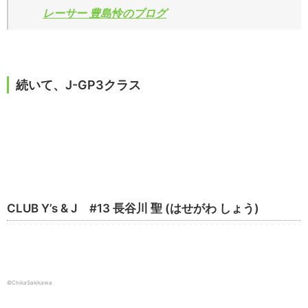
レーサー 豊島怜のブログ
続いて、J-GP3クラス
CLUB Y’s & J #13 長谷川 聖 (はせがわ しょう)
©ChikaSakikawa