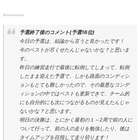
©ChikaSakikawa
予選終了後のコメント(予選16位)
今日の予選は、結論から言うと良かったです！
今のベストが尽くせたんじゃないかな？と思いま
す。
昨日の練習走行で最後に転倒してしまって、転倒
したまま迎えた予選で、しかも路面のコンディシ
ョンもとても難しかったので、その最悪なコンデ
ィションの中ではベストも更新できて、チーム的
にも自分的にも次につながるものが見えたんじゃ
ないかな？と思います。
明日の決勝は、とにかく最初の１～2周で前の人に
ついて行って、前の人の走りを勉強したり、後は
タイムアップを目指して走り切ります！