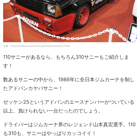
出典：http://minkara.carview.co.jp/smart/userid/721030
110サニーがあるなら、もちろん310サニーもご紹介しま
す！
数あるサニーの中から、1986年に全日本ジムカーナを制し
たアドバンカヤバサニー！
ゼッケン25というアドバンのエースナンバーがついている
以上、負けられない一台だったのでしょう。
ドライバーはジムカーナ界のレジェンド山本真宏選手。110
も310も、サニーはやっぱりカッコイイ！