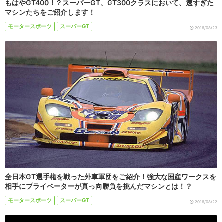
もはやGT400！？スーパーGT、GT300クラスにおいて、速すぎた
マシンたちをご紹介します！
モータースポーツ
スーパーGT
2016/08/23
全日本GT選手権を戦った外車軍団をご紹介！強大な国産ワークスを
相手にプライベーターが真っ向勝負を挑んだマシンとは！？
モータースポーツ
スーパーGT
2016/08/22