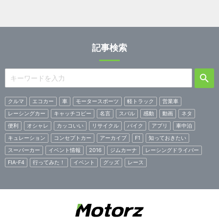
記事検索
クルマ
エコカー
車
モータースポーツ
軽トラック
営業車
レーシングカー
キャッチコピー
名言
スバル
感動
動画
ネタ
便利
オシャレ
カッコいい
リサイクル
バイク
アプリ
車中泊
キュレーション
コンセプトカー
アーカイブ
F1
知っておきたい
スーパーカー
イベント情報
2016
ジムカーナ
レーシングドライバー
FIA-F4
行ってみた！
イベント
グッズ
レース