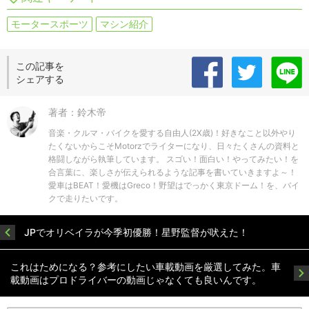
モータースポーツ
マシン紹介
この記事を
シェアする
著者：鈴木帝
音楽・クルマ・バイクを愛する自由人(2X歳)！好きなこと以外やり
たくないからこそMotorzでライターになり、日々たくさんの資料と
格闘しながら執筆しています。 スゴい！面白い！やってみたい！を
合言葉に、楽しさが伝えられるような記事を書いていきますよ～！
愛車はBEAT！愛機はGreco！野望はでっかく東京ドーム！を、バイ
クで走りたいです。
JPでオリベイラが今季初優勝！星野監督が吠えた！
これはためになる？参考にしたい車載動画を厳選してみた。車
載動画はプロドライバーの動画じゃなくても良いんです。