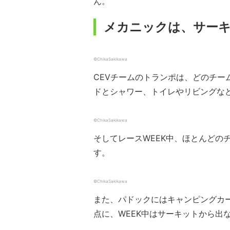
ん。
メカニックは、サー
©ChikaSakikawa
CEVチームのトランポは、どのチ
ドとシャワー、トイレやリビングな
©ChikaSakikawa
そしてレースWEEK中、ほとんどの
す。
©ChikaSakikawa
また、パドックにはキャンピングカ
点に、WEEK中はサーキットから出