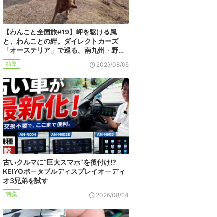
【わんこと全国旅#19】岬を駆ける風
と、わんことの絆。ダイレクトカーズ
「オーステリア」で巡る、南九州・野…
特集
2026/08/05
古いクルマに“巨大スマホ”を後付け!?
KEIYOポータブルディスプレイオーディ
オ3兄弟を試す
特集
2026/08/04