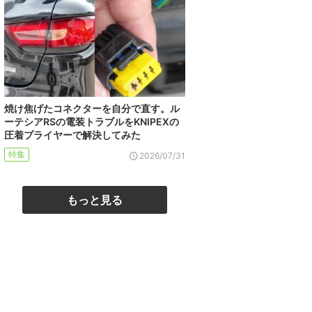
焼け焦げたコネクターを自分で直す。ル
ーテシアRSの電装トラブルをKNIPEXの
圧着プライヤーで解決してみた
特集
2026/07/31
もっと見る