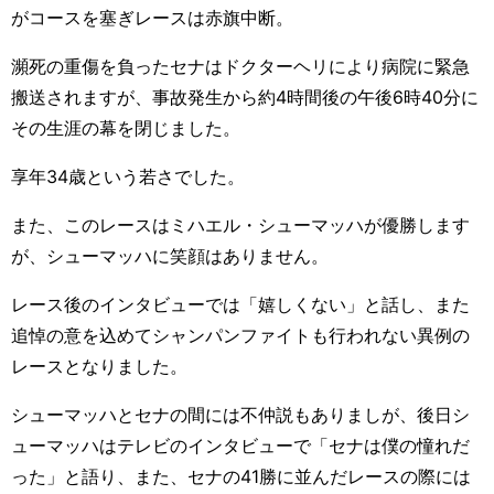
がコースを塞ぎレースは赤旗中断。
瀕死の重傷を負ったセナはドクターヘリにより病院に緊急
搬送されますが、事故発生から約
4
時間後の午後
6
時
40
分に
その生涯の幕を閉じました。
享年34歳という若さでした。
また、このレースはミハエル・シューマッハが優勝します
が、シューマッハに笑顔はありません。
レース後のインタビューでは「嬉しくない」と話し、また
追悼の意を込めてシャンパンファイトも行われない異例の
レースとなりました。
シューマッハとセナの間には不仲説もありましが、後日シ
ューマッハはテレビのインタビューで「セナは僕の憧れだ
った」と語り、また、セナの
41
勝に並んだレースの際には