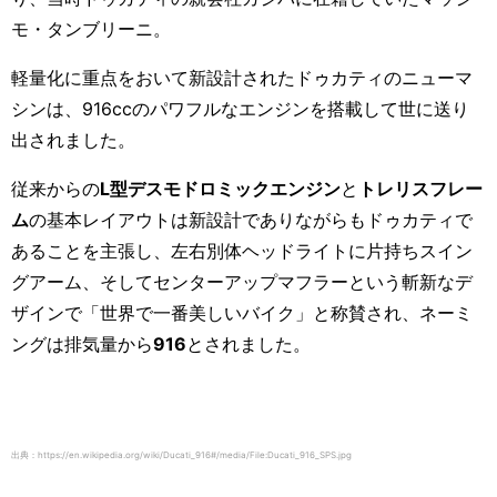
モ・タンブリーニ。
軽量化に重点をおいて新設計されたドゥカティのニューマ
シンは、
916cc
のパワフルなエンジンを搭載して世に送り
出されました。
従来からの
L
型デスモドロミックエンジン
と
トレリスフレー
ム
の基本レイアウトは新設計でありながらもドゥカティで
あることを主張し、左右別体ヘッドライトに片持ちスイン
グアーム、そしてセンターアップマフラーという斬新なデ
ザインで「世界で一番美しいバイク」と称賛され、ネーミ
ングは排気量から
916
とされました。
出典：https://en.wikipedia.org/wiki/Ducati_916#/media/File:Ducati_916_SPS.jpg