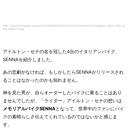
出典：https://ja.wikipedia.org/wiki/%E3%83%95%E3%82%A1%E3%82%A4%E3%83%AB:Ayrton_Senna_1991_Un
ited_States_GP.jpg
アイルトン・セナの名を冠した4台のイタリアンバイク、
SENNA
を紹介しました。
あの悲劇がなければ、もしかしたら
SENNA
がリリースされ
ることはなかったのかも知れません。
神を見た男が、自らオーダーしたバイクに乗ることはあり
ませんでしたが、「ライダー」アイルトン・セナの想いは
メモリアルバイクSENNA
となって、世界中のファンにバイ
クの素晴らしさ伝えてくれているのではないかと感じま
す。