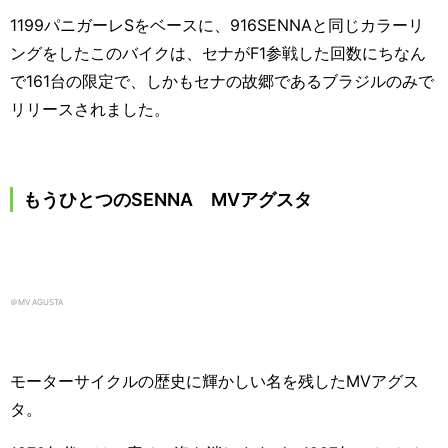
1199
パニガーレ
S
をベースに、
916SENNA
と同じカラーリ
ングをしたこのバイクは、セナが
F1
参戦した回数にちなん
で
161
台の限定で、しかもセナの故郷であるブラジルのみで
リリースされました。
もうひとつの
SENNA
MV
アグスタ
＠MV AGUSTA
モーターサイクルの歴史に輝かしい名を残した
MV
アグス
タ。