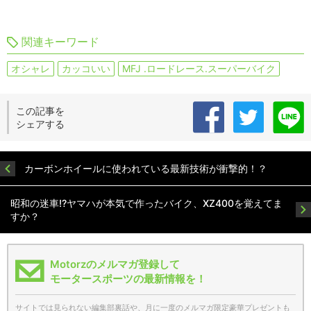
関連キーワード
オシャレ
カッコいい
MFJ .ロードレース.スーパーバイク
この記事を
シェアする
カーボンホイールに使われている最新技術が衝撃的！？
昭和の迷車!?ヤマハが本気で作ったバイク、XZ400を覚えてま
すか？
Motorzのメルマガ登録して
モータースポーツの最新情報を！
サイトでは見られない編集部裏話や、月に一度のメルマガ限定豪華プレゼントも