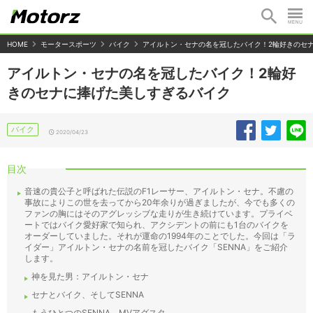
HOME
モータースポーツ
バイク
アイルトン・セナの名を冠したバイク！2輪好きのセ
アイルトン・セナの名を冠したバイク！2輪好
きのセナに捧げた美しすぎるバイク
バイク
2020/04/23
目次
音速の貴公子と呼ばれた伝説のF1レーサー、アイルトン・セナ。不慮の
事故によりこの世を去ってから20年余りが過ぎましたが、今でも多くの
ファンの胸にはそのアグレッシブな走りが生き続けています。プライベ
ートではバイク愛好家で知られ、アクシデントの前にも1台のバイクを
オーダーしていました。それが運命の1994年のことでした。今回は「ラ
イダー」アイルトン・セナの名前を冠したバイク「SENNA」をご紹介
します。
神を見た男：アイルトン・セナ
セナとバイク、そしてSENNA
もうひとつのSENNA MVアグスタ