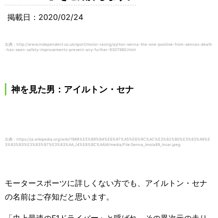
掲載日：2020/02/24
出典：http://www.independent.co.uk/sport/motor-racing/ayrton-senna-the-one-positive-from-sennas-death
-has-seen-safety-improvements-prevent-any-further-9307980.html
神を見た男：アイルトン・セナ
出典：https://ja.wikipedia.org/wiki/1988%E5%B9%B4%E6%97%A5%E6%9C%AC%E3%82%B0%E3%83%A9%E
3%83%B3%E3%83%97%E3%83%AA_(4%E8%BC%AA)#/media/File:Senna_Imola89_Incar.jpeg
モータースポーツに詳しくない方でも、アイルトン・セナ
の名前はご存知だと思います。