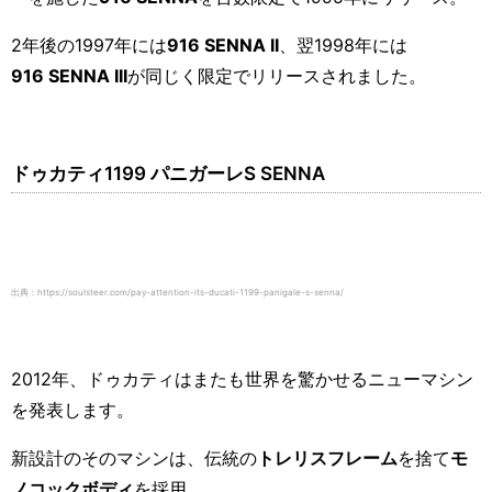
2年後の1997
年には
916
SENNA
II
、翌
1998
年には
916
SENNA
III
が同じく限定でリリースされました。
ドゥカティ
1199
パニガーレ
S SENNA
出典：https://soulsteer.com/pay-attention-its-ducati-1199-panigale-s-senna/
2012
年、ドゥカティはまたも世界を驚かせるニューマシン
を発表します。
新設計のそのマシンは、伝統の
トレリスフレーム
を捨て
モ
ノコックボディ
を採用。