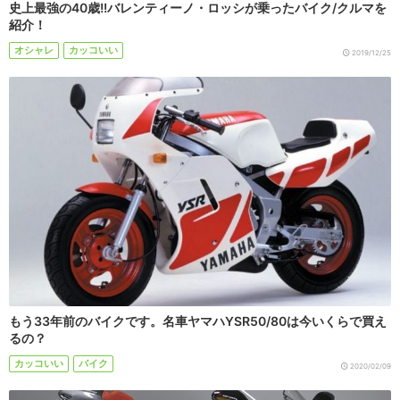
史上最強の40歳!!バレンティーノ・ロッシが乗ったバイク/クルマを
紹介！
オシャレ
カッコいい
2019/12/25
もう33年前のバイクです。名車ヤマハYSR50/80は今いくらで買え
るの？
カッコいい
バイク
2020/02/09