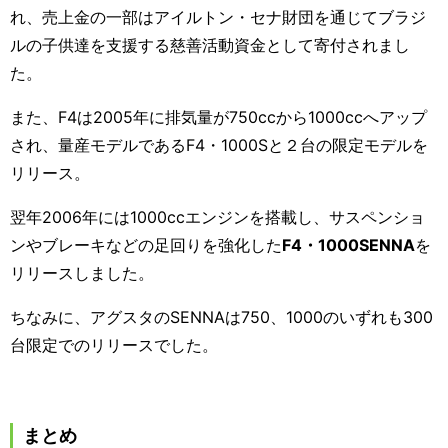
れ、売上金の一部はアイルトン・セナ財団を通じてブラジ
ルの子供達を支援する慈善活動資金として寄付されまし
た。
また、F4
は
2005
年に排気量が
750cc
から
1000cc
へアップ
され、量産モデルである
F4
・
1000S
と２台の限定モデルを
リリース。
翌年
2006
年には
1000cc
エンジンを搭載し、サスペンショ
ンやブレーキなどの足回りを強化した
F4
・
1000SENNA
を
リリースしました。
ちなみに、アグスタの
SENNA
は
750
、
1000
のいずれも
300
台限定でのリリースでした。
まとめ