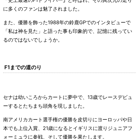
「史上最速の
F1
ドライバ
ー」
と呼ばれ、その異次元の走り
に多くのファンは魅了されました。
また、優勝を飾った
1988
年の鈴鹿
GP
でのインタビューで
「私は神を見た」と語った事も印象的で、記憶に残ってい
るのではないでしょうか。
F1
までの道のり
セナは幼いころからカートに夢中で、
13
歳でレースデビュ
ーするとたちまち頭角を現しました。
南アメリカカート選手権の優勝を皮切りにヨーロッパや日
本でも上位入賞、
21
歳になるとイギリスに渡りジュニアフ
ォーミュラに参戦、そして優勝を果たします。