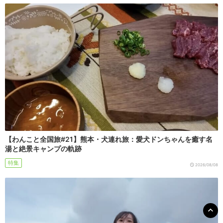
【わんこと全国旅#21】熊本・犬連れ旅：愛犬ドンちゃんを癒す名
湯と絶景キャンプの軌跡
特集
2026/08/08