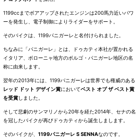
1199cc
までボアアップされたエンジンは
200
馬力近いパワ
ーを発生し、電子制御によりライダーをサポート。
そのバイクは、
1199
パニガーレと名付けられました。
ちなみに「パニガーレ」とは、ドゥカティ本社が置かれる
イタリア、ボローニャ地方のボルゴ・パニガーレ地区の名
称に由来します。
翌年の
2013
年には、
1199
パニガーレは世界でも権威のある
レッド ドット デザイン賞
において
ベスト オブ ザ ベスト賞
を受賞
しました。
そして悲劇のサンマリノから20年を経た
2014
年、セナの名
を冠したバイクが再びドゥカティから誕生しまします。
そ
のバイクが、
1199
パニガーレ
S
SENNA
なの
です。