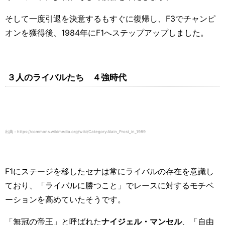
そして一度引退を決意するもすぐに復帰し、
F3
でチャンピ
オンを獲得後、
1984
年に
F1
へステップアップしました。
３人のライバルたち ４強時代
出典：https://commons.wikimedia.org/wiki/Category:Alain_Prost_in_1989
F1
にステージを移したセナは常にライバルの存在を意識し
ており、「ライバルに勝つこと」でレースに対するモチベ
ーションを高めていたそうです。
「無冠の帝王」と呼ばれた
ナイジェル・マンセル
、「自由