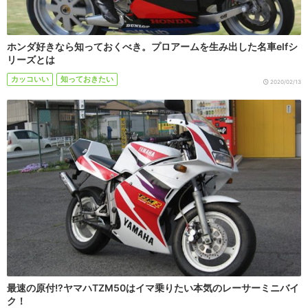
ホンダ好きなら知っておくべき。プロアームを生み出した名車elfシ
リーズとは
カッコいい
知っておきたい
2020/02/13
最速の原付!?ヤマハTZM50はイマ乗りたい本気のレーサーミニバイ
ク！