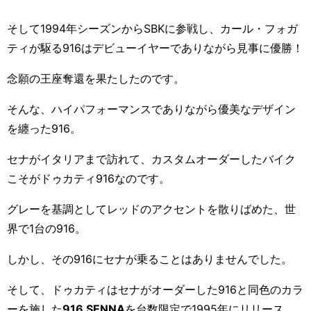
そして
1994
年シーズンから
SBK
に参戦し、カール・フォガ
ティが駆る
916
はデビューイヤーでありながら見事に優勝！
念願の王座奪還を果たしたのです。
そんな、ハイパフォーマンスでありながら優美なデザイン
を纏った
916
。
セナがイタリアまで訪れて、カスタムオーダーしたバイク
こそがドゥカティ
916
なのです。
グレーを基調としてレッドのアクセントを散りばめた、世
界で1台の
916
。
しかし、その
916
にセナが乗ることはありませんでした。
そして、ドゥカティはセナがオーダーした
916
と同色のカラ
ーを施した
916
SENNA
を台数限定で
1995
年にリリース。