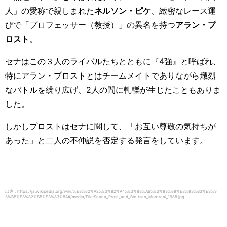
人」の愛称で親しまれた
ネルソン・ピケ
、緻密なレース運
びで「プロフェッサー（教授）」の異名を持つ
アラン・プ
ロスト
。
セナはこの３人のライバルたちとともに『4強』と呼ばれ、
特にアラン・プロストとはチームメイトでありながら熾烈
なバトルを繰り広げ、
2
人の間に軋轢が生じたこともありま
した。
しかしプロストはセナに関して、「お互い尊敬の気持ちが
あった」と二人の不仲説を否定する発言をしています。
出典：https://ja.wikipedia.org/wiki/%E3%82%A2%E3%82%A4%E3%83%AB%E3%83%88%E3%83%B3%E3%8
3%BB%E3%82%BB%E3%83%8A#/media/File:Senna_Prost_and_Boutsen_Montreal_1988.jpg