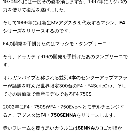
1970
年代には一度その姿を消しますが、
1997
年にカジバの
力を借りて復活を遂げました。
そして
1999
年には新生
MV
アグスタを代表するマシン、
F4
シリーズ
をリリースするのです。
F4
の開発を手掛けたのはマッシモ・タンブリーニ！
そう、ドゥカティ
916
の開発を手掛けたあのタンブリーニで
す。
オルガンパイプと称される並列
4
本のセンターアップマフラ
ーが話題を呼んだ世界限定
300
台の
F4・
F4SerieOro
、そし
てその廉価版で量産モデルである
F4 750S
。
2002
年に
F4・750S
が
F4・750Evo
へとモデルチェンジす
ると、アグスタは
F4
・
750SENNA
をリリースします。
赤いフレームを覆う黒いカウルには
SENNA
のロゴが描か