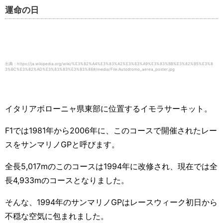
運命の日
出典：https://ja.wikipedia.org/wiki/%E3%82%A4%E3%83%A2%E3%83%A9%E3%83%BB%E3%82%B5%E3%8
3%BC%E3%82%AD%E3%83%83%E3%83%88#/media/File:Autodromo_aerea_poster.jpg
イタリアボローニャ県東部に位置するイモラサーキット。
F1
では
1981
年から
2006
年に、このコースで開催されたレー
スをサンマリノ
GP
と呼びます。
全長
5,017m
のこのコースは
1994
年に改修され、現在では全
長
4,933m
のコースとなりました。
そんな、
1994
年のサンマリノ
GP
はレースウィーク初日から
不穏な空気に包まれました。