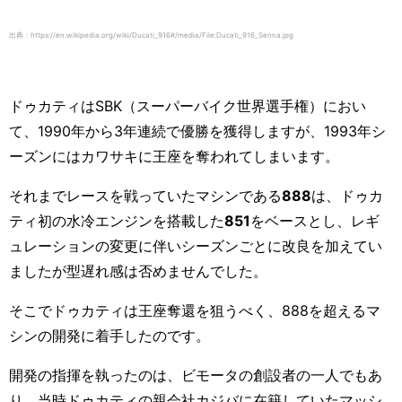
出典：https://en.wikipedia.org/wiki/Ducati_916#/media/File:Ducati_916_Senna.jpg
ドゥカティは
SBK
（スーパーバイク世界選手権）におい
て、
1990
年から3年連続で優勝を獲得しますが、
1993
年シ
ーズンにはカワサキに王座を奪われてしまいます。
それまでレースを戦っていたマシンである
888
は、ドゥカ
ティ初の水冷エンジンを搭載した
851
をベースとし、レギ
ュレーションの変更に伴いシーズンごとに改良を加えてい
ましたが型遅れ感は否めませんでした。
そこでドゥカティは王座奪還を狙うべく、
888
を超えるマ
シンの開発に着手したのです。
開発の指揮を執ったのは、ビモータの創設者の一人でもあ
り、当時ドゥカティの親会社カジバに在籍していたマッシ