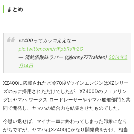
まとめ
xz400ってカッコええなー
pic.twitter.com/HFpbRs1h2G
— 清純派酸味ラバー (@jonny777raiden)
2014年2
月14日
XZ400に搭載された水冷70度VツインエンジンはXZシリー
ズのみに採用されただけでしたが、XZ400Dのフェアリン
グはヤマハ ワークス ロードレーサーやヤマハ船舶部門と共
同で開発し、ヤマハの総合力を結集させたものでした。
今思い返せば、マイナー車に終わってしまった印象になり
がちですが、ヤマハはXZ400にかなり開発費をかけ、相当