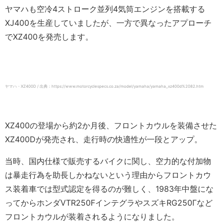
ヤマハも空冷4ストローク並列4気筒エンジンを搭載する
XJ400を生産していましたが、一方で異なったアプローチ
でXZ400を発売します。
ヤマハ・XZ400D / 出典：https://www.motorcyclespecs.co.za/model/yamaha/yamaha_xz400d%2082.htm
XZ400の登場から約2か月後、フロントカウルを装備させた
XZ400Dが発売され、走行時の快適性が一段とアップ。
当時、国内仕様で販売するバイクに関し、空力的な付加物
は暴走行為を助長しかねないという理由からフロントカウ
ス装着車では型式認定を得るのが難しく、1983年中盤にな
ってからホンダVTR250FインテグラやスズキRG250Γなど
フロントカウルが装着されるようになりました。