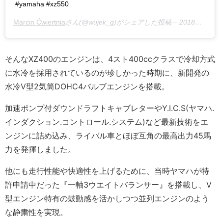
#yamaha #xz550
Marcin Ćwiertnia
さん(@wujek_g)がシェアした投稿 –
2018年 4月月2日午後2時31分PDT
そんなXZ400のエンジンは、4スト400ccクラスで冷却方式
に水冷を採用されているのが珍しかった時期に、新開発の
水冷V型2気筒DOHC4バルブエンジンを搭載。
加速ポンプ付ダウンドラフトキャブレターやY.I.C.S(ヤマハ.
インダクション.コントロール.システム)など最新技術をエ
ンジンに詰め込み、ライバル車とほぼ互角の最高出力45馬
力を発揮しました。
他にも走行性能や快適性を上げるために、当時ヤマハが特
許申請中だった『一軸3ウエイトバランサー』を搭載し、V
型エンジン特有の鼓動感を活かしつつ並列エンジンのよう
な静粛性を実現。