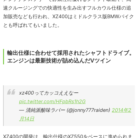
速クルージングでの快適性を生み出すフルカウル仕様の追
加販売なども行われ、XZ400はミドルクラス版BMWバイク
とも呼ばれてもいました。
輸出仕様に合わせて採用されたシャフトドライブ。
エンジンは最新技術が詰め込んだVツイン
xz400ってカッコええなー
pic.twitter.com/HFpbRs1h2G
— 清純派酸味ラバー (@jonny777raiden)
2014年2
月14日
XZ400の開発は、輸出仕様のXZ550をベースに進められま