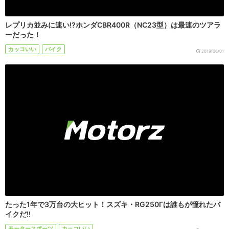
レプリカ並みに速い!?ホンダCBR400R（NC23型）は最速のツアラ
ーだった！
カッコいい
バイク
2019/06/01
たった1年で3万台の大ヒット！スズキ・RG250Γは誰もが憧れたバ
イクだ!!
モータースポーツ
カッコいい