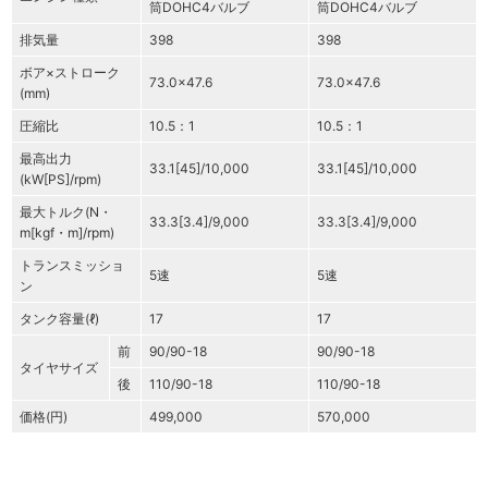
筒DOHC4バルブ
筒DOHC4バルブ
排気量
398
398
ボア×ストローク
73.0×47.6
73.0×47.6
(mm)
圧縮比
10.5：1
10.5：1
最高出力
33.1[45]/10,000
33.1[45]/10,000
(kW[PS]/rpm)
最大トルク(N・
33.3[3.4]/9,000
33.3[3.4]/9,000
m[kgf・m]/rpm)
トランスミッショ
5速
5速
ン
タンク容量(ℓ)
17
17
前
90/90-18
90/90-18
タイヤサイズ
後
110/90-18
110/90-18
価格(円)
499,000
570,000