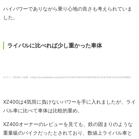
ハイパワーでありながら乗り心地の良さも考えられていま
した。
ライバルに比べれば少し重かった車体
ヤマハ・XZ400 / 出典：https://ja.wikipedia.org/wiki/%E3%83%A4%E3%83%9E%E3%83%8F%E3%83%BBXZ
XZ400は4気筒に負けないパワーを手に入れましたが、ライ
バル車に比べて車体は比較的重め。
XZ400オーナーのレビューを見ても、鉄の固まりのような
重量級のバイクだったとされており、数値上ライバル車と