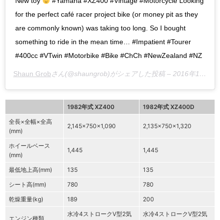
New toy
#Yamaha #XZ400 #Vintage #Motorcycle Looking
for the perfect café racer project bike (or money pit as they
are commonly known) was taking too long. So I bought
something to ride in the mean time… #Impatient #Tourer
#400cc #VTwin #Motorbike #Bike #ChCh #NewZealand #NZ
Shaun Grob
さん(@shaungrob)がシェアした投稿 –
2016年10月月14日午前1時58分PDT
1982年式 XZ400
1982年式 XZ400D
全長×全幅×全高
2,145×750×1,090
2,135×750×1,320
(mm)
ホイールベース
1,445
1,445
(mm)
最低地上高(mm)
135
135
シート高(mm)
780
780
乾燥重量(kg)
189
200
水冷4ストロークV型2気
水冷4ストロークV型2気
エンジン種類