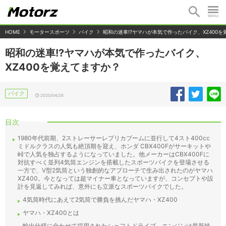
HOME
モータースポーツ
バイク
昭和の迷車!?ヤマハが本気で作ったバイク、XZ400
昭和の迷車!?ヤマハが本気で作ったバイク、
XZ400を覚えてますか？
バイク
2020/04/26
目次
1980年代前期、2ストレーサーレプリカブームに並行して4スト400cc
ミドルクラスの人気も絶頂期を迎え、ホンダ CBX400Fがサーキットや
峠で人気を独占するようになっていました。他メーカーはCBX400Fに
対抗すべく並列4気筒エンジンを搭載したスポーツバイクを登場させる
一方で、V型2気筒という独創的なアプローチで生み出されたのがヤマハ
XZ400。今となっては超マイナー車となっていますが、コンセプトや設
計を見返してみれば、意外にも立派なスポーツバイクでした。
4気筒時代にあえて2気筒で勝負を挑んだヤマハ・XZ400
ヤマハ・XZ400とは
輸出仕様に合わせて採用されたシャフトドライブ。エンジンは最新技