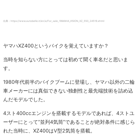
出典：https://www.autobelle.it/en/a/For_sale_YAMAHA_VISION_XZ_550_24519.xhtml
ヤマハXZ400というバイクを覚えていますか？
当時を知らない方にとっては初めて聞く車名だと思いま
す。
1980年代前半のバイクブームに登場し、ヤマハ以外の二輪
車メーカーには真似できない独創性と最先端技術を詰め込
んだモデルでした。
4スト400ccエンジンを搭載するモデルであれば、4ストユ
ーザーにとって”並列4気筒”であることが絶対条件に感じら
れた当時に、XZ400はV型2気筒を搭載。