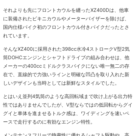
それよりも先にフロントカウルを纏ったXZ400Dは、他車
に装備されたビキニカウルやメーターバイザーを除けば、
国内仕様バイク初のフロントカウル付きバイクだったとさ
れています。
そんなXZ400に採用された398cc水冷4ストロークV型2気
筒DOHCエンジンとシャフトドライブの組み合わせは、他
メーカーの400ccミドルクラスバイクにない唯一無二の存
在で、直線的で力強いラインと明確な凹凸を取り入れた新
しいデザインも当時としては新鮮なスタイルでした。
とはいえ並列4気筒のような高回転域まで吹け上がる出力特
性ではありませんでしたが、V型ならではの低回転からグイ
グイと車体を進ませるトルク感は、ワイディングを速いペ
ースで走行するのに有効なエンジン特性。
メンテナンスフリーで静粛性に優れるシャフト駆動や、高