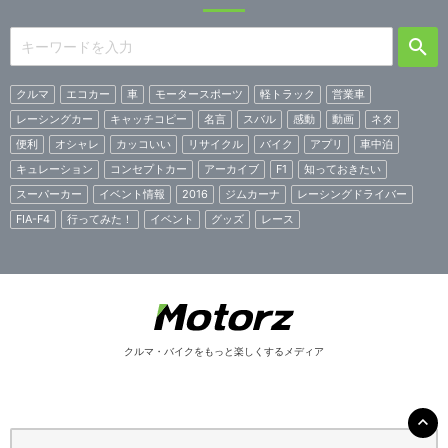
クルマ
エコカー
車
モータースポーツ
軽トラック
営業車
レーシングカー
キャッチコピー
名言
スバル
感動
動画
ネタ
便利
オシャレ
カッコいい
リサイクル
バイク
アプリ
車中泊
キュレーション
コンセプトカー
アーカイブ
F1
知っておきたい
スーパーカー
イベント情報
2016
ジムカーナ
レーシングドライバー
FIA-F4
行ってみた！
イベント
グッズ
レース
クルマ・バイクをもっと楽しくするメディア