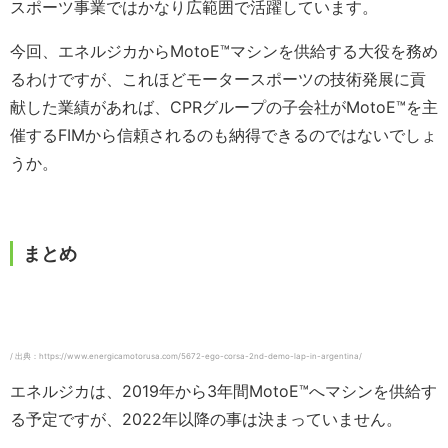
スポーツ事業ではかなり広範囲で活躍しています。
今回、エネルジカからMotoE™️マシンを供給する大役を務め
るわけですが、これほどモータースポーツの技術発展に貢
献した業績があれば、CPRグループの子会社がMotoE™️を主
催するFIMから信頼されるのも納得できるのではないでしょ
うか。
まとめ
/ 出典：https://www.energicamotorusa.com/5672-ego-corsa-2nd-demo-lap-in-argentina/
エネルジカは、2019年から3年間MotoE™️へマシンを供給す
る予定ですが、2022年以降の事は決まっていません。