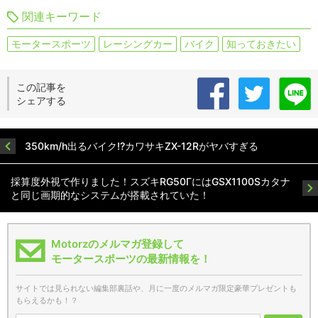
関連キーワード
モータースポーツ
レーシングカー
バイク
知っておきたい
この記事を
シェアする
350km/h出るバイク!?カワサキZX-12Rがヤバすぎる
採算度外視で作りました！スズキRG50ΓにはGSX1100Sカタナ
と同じ画期的なシステムが搭載されていた！
Motorzのメルマガ登録して
モータースポーツの最新情報を！
サイトでは見られない編集部裏話や、月に一度のメルマガ限定豪華プレゼントも
もらえるかも！？