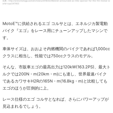
出典：http://www.motogp.com/en/news/2018/02/06/enel-announced-as-title-sponsor-for-the-fim-motoe-w
orld-cup/247802
MotoE™️に供給されるエゴ コルサとは、エネルジカ製電動
バイク『エゴ』をレース用にチューンアップしたマシンで
す。
車体サイズは、おおよそ内燃機関のバイクであれば1,000cc
クラスに相当し、性能では750ccクラスのモデル。
そんな、市販車エゴの最高出力は120kW(163.2PS)、最大ト
ルクでは200N・m(20km・m)にも達し、世界最速バイク
であるカワサキH2Rの165N・m(16.8kg・m)と比較しても
エゴのほうが圧倒的に上。
レース仕様のエゴ コルサとなれば、さらにパワーアップが
見込まれるでしょう。