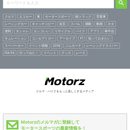
クルマ
エコカー
車
モータースポーツ
軽トラック
営業車
レーシングカー
キャッチコピー
名言
スバル
感動
動画
ネタ
便利
オシャレ
カッコいい
リサイクル
バイク
アプリ
車中泊
キュレーション
コンセプトカー
アーカイブ
F1
知っておきたい
スーパーカー
イベント情報
2016
ジムカーナ
レーシングドライバー
FIA-F4
行ってみた！
イベント
グッズ
レース
クルマ・バイクをもっと楽しくするメディア
Motorzのメルマガに登録して
モータースポーツの最新情報を！