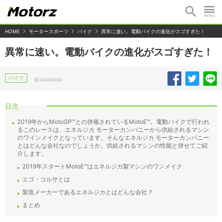
HOME
モータースポーツ
バイク
異常に速い。電動バイクの進化がスゴすぎた！
異常に速い。電動バイクの進化がスゴすぎた！
バイク
2020/05/02
目次
2019年からMotoGP™との併催されているMotoE™️。電動バイクで行われ
るこのレースは、エネルジカ モーターカンパニーから供給されるマシン
のワインメイクとなっています。そんなエネルジカ モーターカンパニー
とはどんな会社なのでしょうか。供給されるマシンの性能と併せてご紹
介します。
2019年スタートMotoE™️はエネルジカ製マシンのワンメイク
エゴ・コルサとは
製造メーカーであるエネルジカとはどんな会社？
まとめ