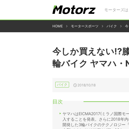
モーターズは
HOME
モータースポーツ
バイク
今
今しか買えない!?
輪バイク ヤマハ・N
バイク
2018/10/18
目次
ヤマハはEICMA2017(ミラノ国際
入することを発表。さらに2018年
開発した3輪バイクのテクノロジー『L