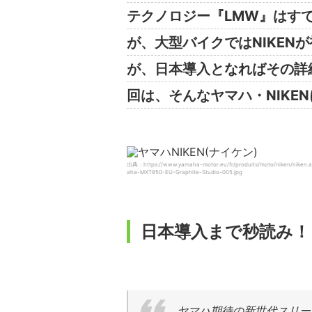
テクノロジー『LMW』はすで
が、大型バイクではNIKEN
が、日本導入となればその詳
回は、そんなヤマハ・NIKE
出典：https://www.yamaha-motor.eu/fr/produits/moto/niken/niken.
aha-MXT850-EU-Graphite-Studio-005.jpg
日本導入まで秒読み！？
ヤマハ期待の新世代スリー