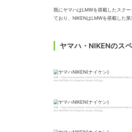
既にヤマハはLMWを搭載したスクー
ており、NIKENはLMWを搭載した
ヤマハ・NIKENのス
出典：https://www.yamaha-motor.eu/fr/produits/moto/niken/niken.
aha-MXT850-EU-Graphite-Studio-005.jpg
出典：https://www.yamaha-motor.eu/fr/produits/moto/niken/niken.
aha-MXT850-EU-Graphite-Studio-005.jpg