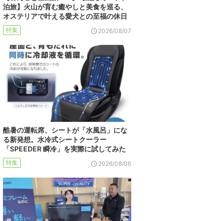
泊旅】火山が育む癒やしと美食を巡る、
オステリアで叶える愛犬との至福の休日
特集
2026/08/07
酷暑の運転席、シートが「水風呂」にな
る新発想。水冷式シートクーラー
「SPEEDER 瞬冷」を実際に試してみた
特集
2026/08/06