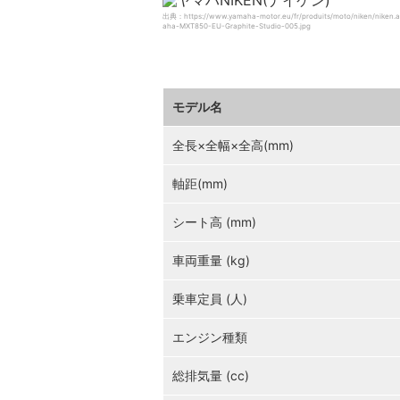
出典：https://www.yamaha-motor.eu/fr/produits/moto/niken/niken.
aha-MXT850-EU-Graphite-Studio-005.jpg
モデル名
全長×全幅×全高(mm)
軸距(mm)
シート高 (mm)
車両重量 (kg)
乗車定員 (人)
エンジン種類
総排気量 (cc)