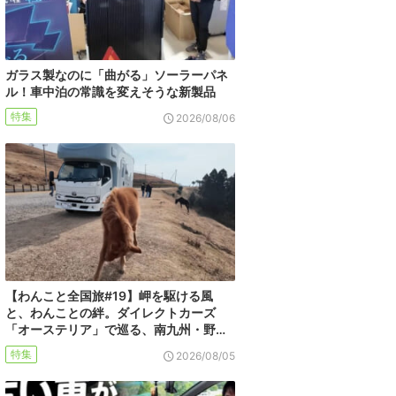
ガラス製なのに「曲がる」ソーラーパネ
ル！車中泊の常識を変えそうな新製品
特集
2026/08/06
【わんこと全国旅#19】岬を駆ける風
と、わんことの絆。ダイレクトカーズ
「オーステリア」で巡る、南九州・野…
特集
2026/08/05