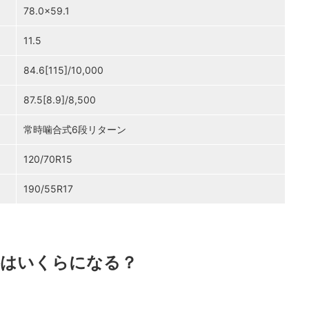
78.0×59.1
11.5
84.6[115]/10,000
87.5[8.9]/8,500
常時噛合式6段リターン
120/70R15
190/55R17
格はいくらになる？