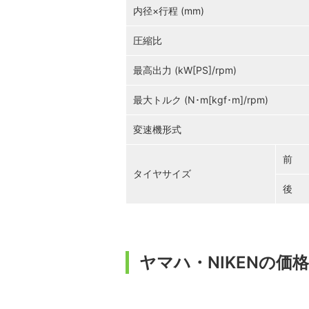
内径×行程 (mm)
圧縮比
最高出力 (kW[PS]/rpm)
最大トルク (N･m[kgf･m]/rpm)
変速機形式
前
タイヤサイズ
後
ヤマハ・NIKENの価