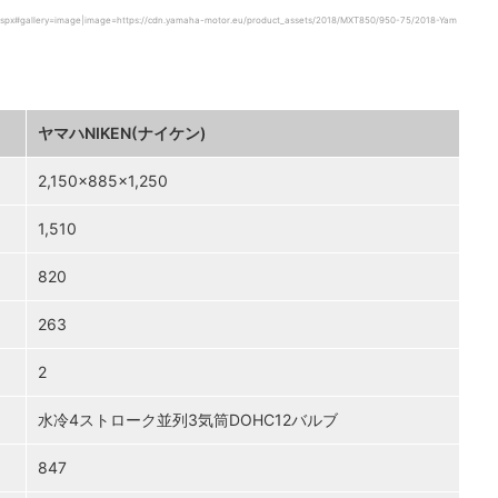
aspx#gallery=image|image=https://cdn.yamaha-motor.eu/product_assets/2018/MXT850/950-75/2018-Yam
ヤマハNIKEN(ナイケン)
2,150×885×1,250
1,510
820
263
2
水冷4ストローク並列3気筒DOHC12バルブ
847