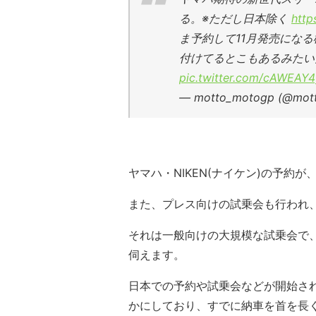
る。※ただし日本除く
http
ま予約して11月発売にな
付けてるとこもあるみたい
pic.twitter.com/cAWEAY
— motto_motogp (@mot
ヤマハ・NIKEN(ナイケン)の予約が
また、プレス向けの試乗会も行われ、6
それは一般向けの大規模な試乗会で、
伺えます。
日本での予約や試乗会などが開始さ
かにしており、すでに納車を首を長