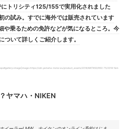
にトリシティ125/155で実用化されました
が初の試み。すでに海外では販売されています
細や乗るための免許などが気になるところ。今
Nについて詳しくご紹介します。
aspx#gallery=image|image=https://cdn.yamaha-motor.eu/product_assets/2018/MXT850/950-75/2018-Yam
ヤマハ・NIKEN
ホイーラーLMW、ナイケンのオンライン予約はじま