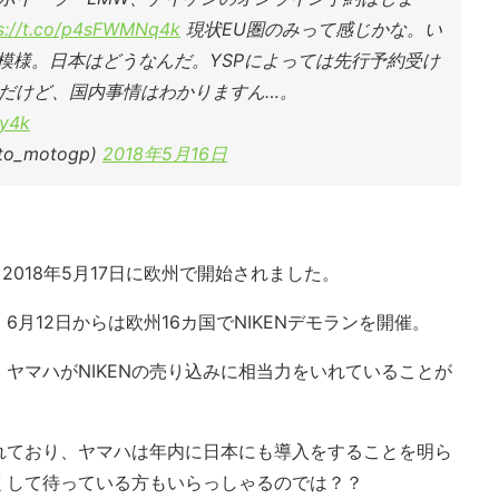
s://t.co/p4sFWMNq4k
現状EU圏のみって感じかな。い
る模様。日本はどうなんだ。YSPによっては先行予約受け
だけど、国内事情はわかりますん…。
4y4k
to_motogp)
2018年5月16日
、2018年5月17日に欧州で開始されました。
月12日からは欧州16カ国でNIKENデモランを開催。
ヤマハがNIKENの売り込みに相当力をいれていることが
れており、ヤマハは年内に日本にも導入をすることを明ら
くして待っている方もいらっしゃるのでは？？