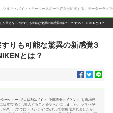
、クルマ・バイク・モータースポーツ好きを応援する、モーターライフ
しか買えない!?膝すりも可能な驚異の新感覚3輪バイク ヤマハ・NIKENとは？
膝すりも可能な驚異の新感覚3
IKENとは？
モーターショー)で大型3輪バイク『NIKEN(ナイケン)』を市場投
内に日本市場にも導入することを明らかにしました。ヤマハが
MW』はすでにトリシティ125/155で実用化されましたが、