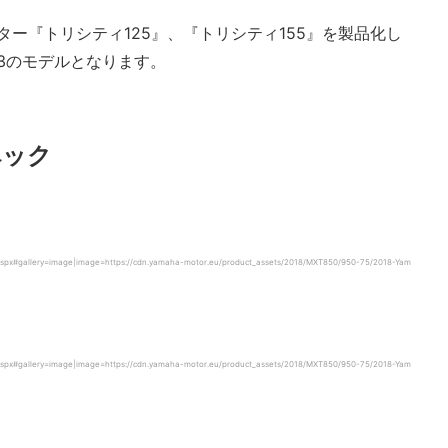
ター『トリシティ125』、『トリシティ155』を製品化し
第3のモデルとなります。
ペック
aspx#gallery=image|image=https://cdn.yamaha-motor.eu/product_assets/2018/MXT850/950-75/2018-Yam
aspx#gallery=image|image=https://cdn.yamaha-motor.eu/product_assets/2018/MXT850/950-75/2018-Yam