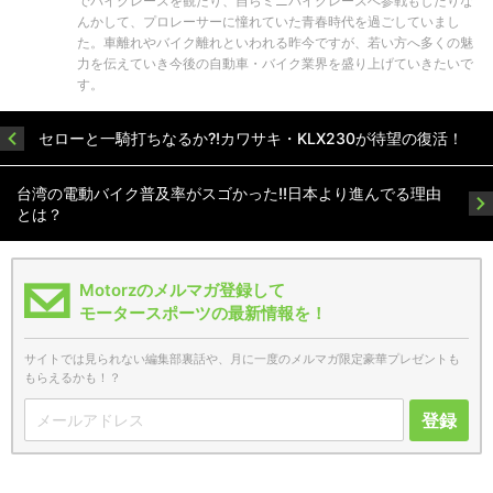
でバイクレースを観たり、自らミニバイクレースへ参戦もしたりな
んかして、プロレーサーに憧れていた青春時代を過ごしていまし
た。車離れやバイク離れといわれる昨今ですが、若い方へ多くの魅
力を伝えていき今後の自動車・バイク業界を盛り上げていきたいで
す。
セローと一騎打ちなるか?!カワサキ・KLX230が待望の復活！
台湾の電動バイク普及率がスゴかった!!日本より進んでる理由
とは？
Motorzのメルマガ登録して
モータースポーツの最新情報を！
サイトでは見られない編集部裏話や、月に一度のメルマガ限定豪華プレゼントも
もらえるかも！？
登録