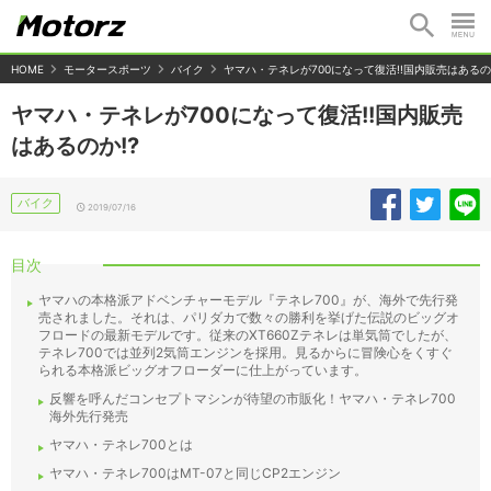
HOME
モータースポーツ
バイク
ヤマハ・テネレが700になって復活!!国内販売はあるの
ヤマハ・テネレが700になって復活!!国内販売
はあるのか!?
バイク
2019/07/16
目次
ヤマハの本格派アドベンチャーモデル『テネレ700』が、海外で先行発
売されました。それは、パリダカで数々の勝利を挙げた伝説のビッグオ
フロードの最新モデルです。従来のXT660Zテネレは単気筒でしたが、
テネレ700では並列2気筒エンジンを採用。見るからに冒険心をくすぐ
られる本格派ビッグオフローダーに仕上がっています。
反響を呼んだコンセプトマシンが待望の市販化！ヤマハ・テネレ700
海外先行発売
ヤマハ・テネレ700とは
ヤマハ・テネレ700はMT-07と同じCP2エンジン