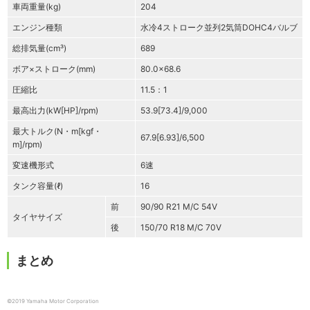
車両重量(kg)
204
エンジン種類
水冷4ストローク並列2気筒DOHC4バルブ
総排気量(cm³)
689
ボア×ストローク(mm)
80.0×68.6
圧縮比
11.5：1
最高出力(kW[HP]/rpm)
53.9[73.4]/9,000
最大トルク(N・m[kgf・
67.9[6.93]/6,500
m]/rpm)
変速機形式
6速
タンク容量(ℓ)
16
前
90/90 R21 M/C 54V
タイヤサイズ
後
150/70 R18 M/C 70V
まとめ
©2019 Yamaha Motor Corporation