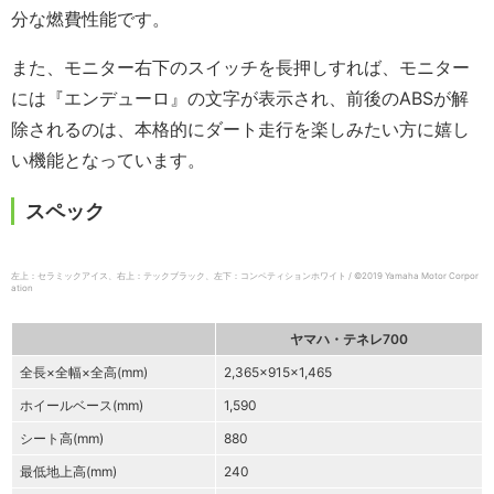
分な燃費性能です。
また、モニター右下のスイッチを長押しすれば、モニター
には『エンデューロ』の文字が表示され、前後のABSが解
除されるのは、本格的にダート走行を楽しみたい方に嬉し
い機能となっています。
スペック
左上：セラミックアイス、右上：テックブラック、左下：コンペティションホワイト / ©2019 Yamaha Motor Corpor
ation
ヤマハ・テネレ700
全長×全幅×全高(mm)
2,365×915×1,465
ホイールベース(mm)
1,590
シート高(mm)
880
最低地上高(mm)
240