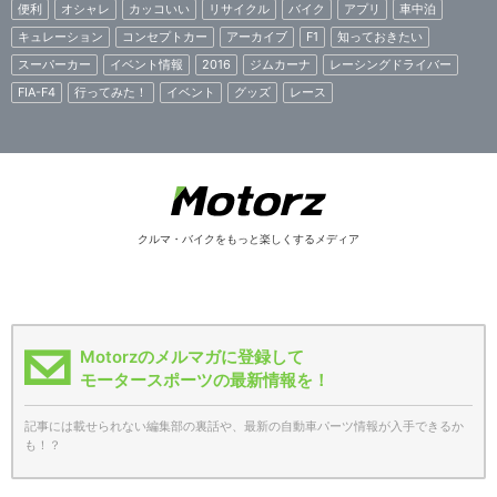
便利
オシャレ
カッコいい
リサイクル
バイク
アプリ
車中泊
キュレーション
コンセプトカー
アーカイブ
F1
知っておきたい
スーパーカー
イベント情報
2016
ジムカーナ
レーシングドライバー
FIA-F4
行ってみた！
イベント
グッズ
レース
クルマ・バイクをもっと楽しくするメディア
Motorzのメルマガに登録して
モータースポーツの最新情報を！
記事には載せられない編集部の裏話や、最新の自動車パーツ情報が入手できるか
も！？