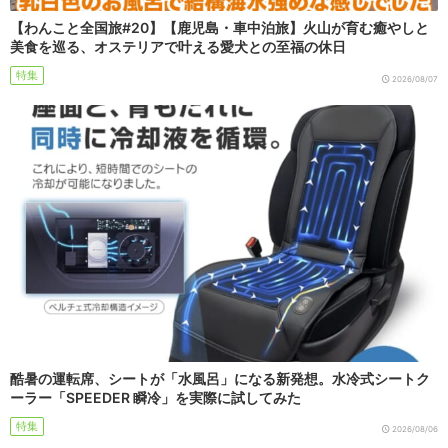
【わんこと全国旅#20】【鹿児島・車中泊旅】火山が育む癒やしと
美食を巡る、オステリアで叶える愛犬との至福の休日
特集
2026/08/07
酷暑の運転席、シートが「水風呂」になる新発想。水冷式シートク
ーラー「SPEEDER 瞬冷」を実際に試してみた
特集
2026/08/06