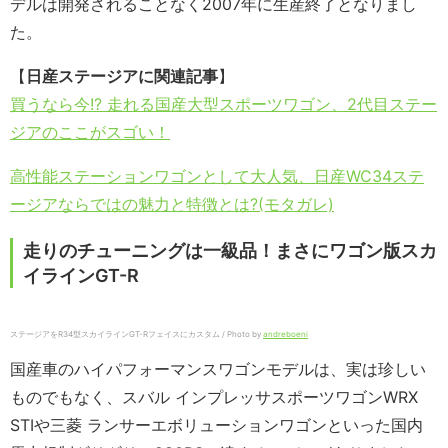
デルは開発されることなく2007年に生産終了となりまし
た。
【
日産ステージアに関連記事
】
買うなら今!? 走れる国産大型スポーツワゴン、2代目ステー
ジアのここがスゴい！
高性能ステーションワゴンとして大人気、日産WC34ステ
ージアならではの魅力と特徴とは?(モタガレ)
走りのチューニングは一級品！まさにワゴン版スカ
イラインGT-R
ステージアをR34型スカイラインGT-Rフェイスにカスタム / Photo by
andreboeni
国産車のハイパフォーマンスワゴンモデルは、実は珍しい
ものでもなく、スバル インプレッサスポーツワゴンWRX
STIや三菱 ランサーエボリューションワゴンといった国内