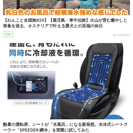
【わんこと全国旅#20】【鹿児島・車中泊旅】火山が育む癒やしと
美食を巡る、オステリアで叶える愛犬との至福の休日
特集
2026/08/07
酷暑の運転席、シートが「水風呂」になる新発想。水冷式シートク
ーラー「SPEEDER 瞬冷」を実際に試してみた