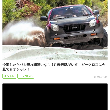
今出したらバカ売れ間違いなし!?近未来SUVいすゞビークロスは今
見てもオシャレ！
オシャレ
カッコいい
2020/11/27