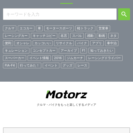
クルマ
エコカー
車
モータースポーツ
軽トラック
営業車
レーシングカー
キャッチコピー
名言
スバル
感動
動画
ネタ
便利
オシャレ
カッコいい
リサイクル
バイク
アプリ
車中泊
キュレーション
コンセプトカー
アーカイブ
F1
知っておきたい
スーパーカー
イベント情報
2016
ジムカーナ
レーシングドライバー
FIA-F4
行ってみた！
イベント
グッズ
レース
クルマ・バイクをもっと楽しくするメディア