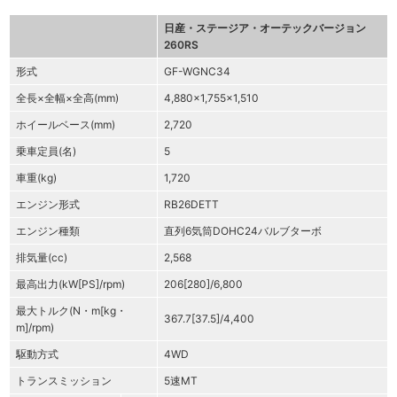
日産・ステージア・オーテックバージョン
260RS
形式
GF-WGNC34
全長×全幅×全高(mm)
4,880×1,755×1,510
ホイールベース(mm)
2,720
乗車定員(名)
5
車重(kg)
1,720
エンジン形式
RB26DETT
エンジン種類
直列6気筒DOHC24バルブターボ
排気量(cc)
2,568
最高出力(kW[PS]/rpm)
206[280]/6,800
最大トルク(N・m[kg・
367.7[37.5]/4,400
m]/rpm)
駆動方式
4WD
トランスミッション
5速MT