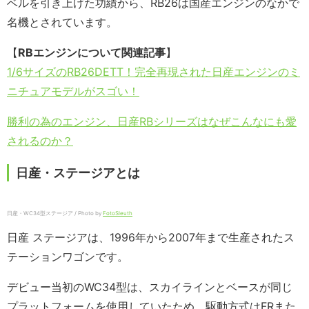
ベルを引き上げた功績から、RB26は国産エンジンのなかで
名機とされています。
【
RBエンジンについて関連記事
】
1/6サイズのRB26DETT！完全再現された日産エンジンのミ
ニチュアモデルがスゴい！
勝利の為のエンジン、日産RBシリーズはなぜこんなにも愛
されるのか？
日産・ステージアとは
日産・WC34型ステージア / Photo by
FotoSleuth
日産 ステージアは、1996年から2007年まで生産されたス
テーションワゴンです。
デビュー当初のWC34型は、スカイラインとベースが同じ
プラットフォームを使用していたため、駆動方式はFRまた