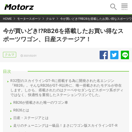
HOME
モータースポーツ
クルマ
今が買いどき!?RB26を搭載したお買い得なスポーツ
今が買いどき!?RB26を搭載したお買い得なス
ポーツワゴン、日産ステージア！
クルマ
2021/02/01
目次
R32型のスカイラインGT-Rに搭載する為に開発された名エンジン
『RB26』。そんなRB26がGT-R以外に、唯一搭載されたモデルが存在
します。しかも、搭載されたのはクーペやセダンなどスポーツ系ボディ
ではなく、快適性を重視したステーションワゴンでした。
RB26が搭載された唯一のワゴン車
RB26とは
日産・ステージアとは
走りのチューニングは一級品！まさにワゴン版スカイラインGT-R