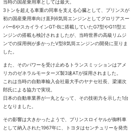
当時の国産乗用車としては最大。
3トンを超える車重の同車を支える心臓として、プリンスが
初の国産乗用車向け直列6気筒エンジンとしてグロリアスー
パー6やスカイラインGT-Bに搭載していたG7型やG11型エ
ンジンの搭載も検討されましたが、当時世界の高級リムジ
ンでの採用例が多かったV型8気筒エンジンの開発に至りま
した。
また、そのパワーを受け止めるトランスミッションはアメ
リカのゼネラルモーターズ製3速ATが採用されました。
これは当時の自動車輸入会社最大手のヤナセ社長、梁瀬次
郎氏による協力で実現。
日本の自動車業界が一丸となって、その技術力を示した1台
となりました。
その影響は大きかったようで、プリンスロイヤルが御料車
として納入された1967年に、トヨタはセンチュリーを発売