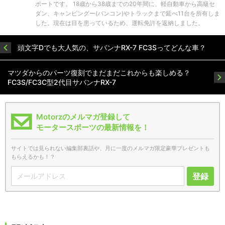
ポートです。 18歳から38歳までの20年間に、軽自動車から高級セ
ダン、キャンピングー(バンコン)やトラックまで延べ11台を所有しま
した。現在は目を患っているため、運転免許を返納しました。
頭文字Dでも大人気の、サバンナRX-7 FC3Sってどんな車？
マツダからのパーツ復刻でまだまだこれからも楽しめる？
FC3S/FC3C型2代目サバンナRX-7
Motorzのメルマガ登録して
モータースポーツの最新情報を！
サイトでは見られない編集部裏話や、月に一度のメルマガ限定豪華プレゼントも
もらえるかも！？
登録