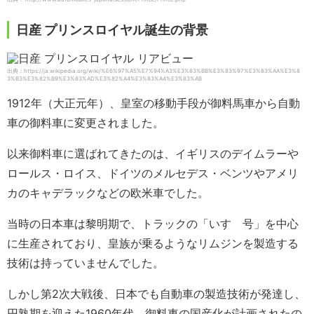
日産 プリンスロイヤル誕生の背景
出典：https://ja.wikipedia.org/wiki/%E6%97%A5%E7%94%A3%E3%83%BB%E3%83%97%E3%83%AA%E3%8
3%B3%E3%82%B9%E3%83%AD%E3%82%A4%E3%83%A4%E3%83%AB
1912年（大正元年）、皇室の移動手段が御料馬車から自動
車の御料車に変更されました。
以来御料車に選ばれてきたのは、イギリスのデイムラーや
ロールス・ロイス、ドイツのメルセデス・ベンツやアメリ
カのキャデラックなどの欧米車でした。
当時の日本車は黎明期で、トラックの「いすゞ号」を中心
に生産されており、皇族が乗るようなリムジンを製造する
技術は持っていませんでした。
しかし第2次大戦後、日本でも自動車の製造技術が発達し、
円熟期を迎えた1960年代、御料車の国産化が計画されたの