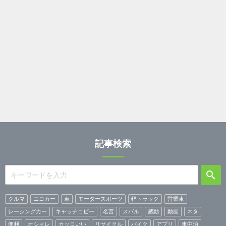
記事検索
クルマ
エコカー
車
モータースポーツ
軽トラック
営業車
レーシングカー
キャッチコピー
名言
スバル
感動
動画
ネタ
便利
オシャレ
カッコいい
リサイクル
バイク
アプリ
車中泊