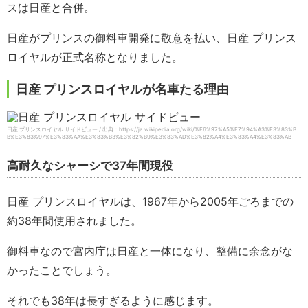
スは日産と合併。
日産がプリンスの御料車開発に敬意を払い、日産 プリンス
ロイヤルが正式名称となりました。
日産 プリンスロイヤルが名車たる理由
日産 プリンスロイヤル サイドビュー / 出典：https://ja.wikipedia.org/wiki/%E6%97%A5%E7%94%A3%E3%83%B
B%E3%83%97%E3%83%AA%E3%83%B3%E3%82%B9%E3%83%AD%E3%82%A4%E3%83%A4%E3%83%AB
高耐久なシャーシで37年間現役
日産 プリンスロイヤルは、1967年から2005年ごろまでの
約38年間使用されました。
御料車なので宮内庁は日産と一体になり、整備に余念がな
かったことでしょう。
それでも38年は長すぎるように感じます。