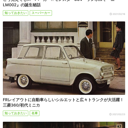
LM002』の誕生秘話
知っておきたい
スーパーカー
2021/02/16
FRレイアウトに自動車らしいシルエットと広々トランクが大活躍！
三菱360/初代ミニカ
知っておきたい
名車
2021/02/23