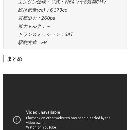
エンジン仕様・型式：W64 V型8気筒OHV
総排気量(cc)：6,373cc
最高出力：260ps
最大トルク：－
トランスミッション：3AT
駆動方式：FR
まとめ