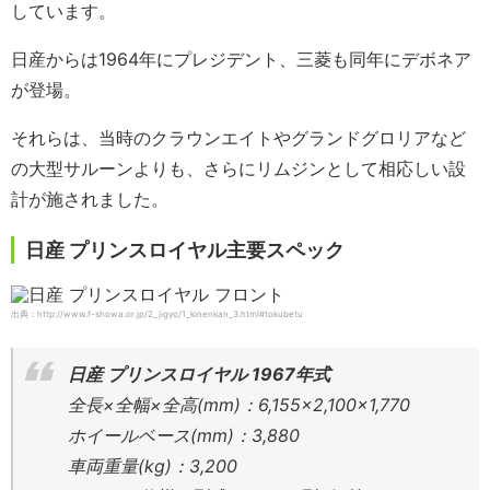
しています。
日産からは1964年にプレジデント、三菱も同年にデボネア
が登場。
それらは、当時のクラウンエイトやグランドグロリアなど
の大型サルーンよりも、さらにリムジンとして相応しい設
計が施されました。
日産 プリンスロイヤル主要スペック
出典：http://www.f-showa.or.jp/2_jigyo/1_kinenkan_3.html#tokubetu
日産 プリンスロイヤル 1967年式
全長×全幅×全高(mm)：6,155×2,100×1,770
ホイールベース(mm)：3,880
車両重量(kg)：3,200