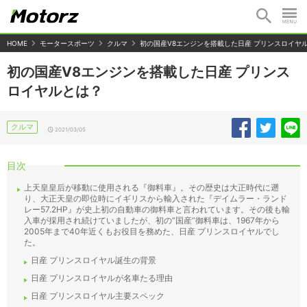
HOME
モータースポーツ
クルマ
初の国産V8エンジンを搭載した日産 プリンスロイヤ
初の国産V8エンジンを搭載した日産 プリンス
ロイヤルとは？
クルマ
2021/03/05
目次
上天皇皇后が移動に使用される『御料車』。その歴史は大正時代に遡
り、大正天皇の即位時にイギリスから輸入された『デイムラー・ランド
レー57.2HP』が史上初の自動車の御料車と言われています。その後も輸
入車が採用され続けていましたが、初の”国産”御料車は、1967年から
2005年まで40年近くもお役目を務めた、日産 プリンスロイヤルでし
た。
日産 プリンスロイヤル誕生の背景
日産 プリンスロイヤルが名車たる理由
日産 プリンスロイヤル主要スペック