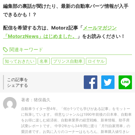
編集部の裏話が聞けたり、最新の自動車パーツ情報が入手
できるかも！？
配信を希望する方は、Motorz記事「
メールマガジン
「MotorzNews」はじめました。
」をお読みください！
関連キーワード
知っておきたい
名車
プリンス自動車
ロイヤル
この記事を
シェアする
著者：猪俣義久
自動車ライター歴4年。「何か1つでも学びがある記事」をモットー
に執筆しています。 得意なジャンルは1990年前後の日本車、自動車
をお得に楽しむ経済術、自動車業界の経営戦略、新車情報、助手席
試乗レポートです。 中学2年から34年間に渡り「月刊自家用車」の
愛読者です。お気に入りのコーナーはもちろん、新車購入値引きレ