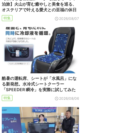
泊旅】火山が育む癒やしと美食を巡る、
オステリアで叶える愛犬との至福の休日
特集
2026/08/07
酷暑の運転席、シートが「水風呂」にな
る新発想。水冷式シートクーラー
「SPEEDER 瞬冷」を実際に試してみた
特集
2026/08/06