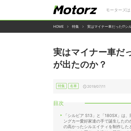
モーターズは
HOME
特集
実はマイナー車だった!?シ
実はマイナー車だっ
が出たのか？
特集
名車
2019/07/11
目次
「シルビア S13」と「180SX
ングカー愛好家達の手で誕生したの
の高かったシルエイティを制作した