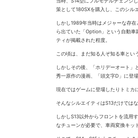
当時、S14型にフルモデルチェンジ
策として180SXを購入し、このシ
しかし1989年当時はメジャーな存
ら出ていた「Option」という自
ティが掲載された程度。
この頃は、まだ知る人ぞ知る車とい
しかしその後、「ホリデーオート」
秀一原作の漫画、「頭文字D」に登
現在ではゲームに登場したりトミカ
そんなシルエイティはS13だけではな
しかしS13以外からフロントを流用
なチューンが必要で、車両変換キッ