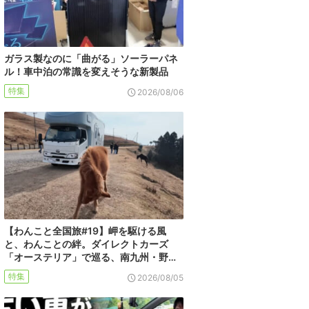
ガラス製なのに「曲がる」ソーラーパネ
ル！車中泊の常識を変えそうな新製品
特集
2026/08/06
【わんこと全国旅#19】岬を駆ける風
と、わんことの絆。ダイレクトカーズ
「オーステリア」で巡る、南九州・野…
特集
2026/08/05