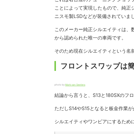
ことによって実現したもので、純正シ
ニスモ製LSDなどが装備されていま
このメーカー純正シルエイティは、
から認められた唯一の車両です。
そのため現在シルエイティという名
フロントスワップは
photo by
Mark van Seeters
結論から言うと、S13と180SXの
ただしS14やS15となると板金作
シルエイティやワンビアにするため