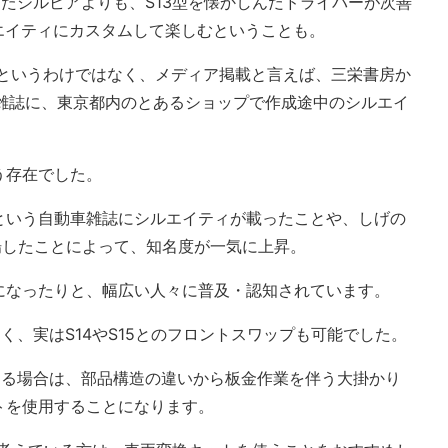
したシルビアよりも、S13型を懐かしんだドライバーが次善
ルエイティにカスタムして楽しむということも。
在というわけではなく、メディア掲載と言えば、三栄書房か
動車雑誌に、東京都内のとあるショップで作成途中のシルエイ
う存在でした。
という自動車雑誌にシルエイティが載ったことや、しげの
場したことによって、知名度が一気に上昇。
になったりと、幅広い人々に普及・認知されています。
く、実はS14やS15とのフロントスワップも可能でした。
する場合は、部品構造の違いから板金作業を伴う大掛かり
トを使用することになります。