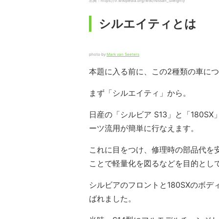
出典：https://tr.wikipedia.org/wiki/Nissan_Sileighty
シルエイティとは
photo by
Mark van Seeters
本題に入る前に、この2種類の車に
まず「シルエイティ」から。
日産の「シルビア S13」と「180
ーツ流用が簡単に行なえます。
これに目をつけ、修理時の部品代を
ことで軽量化を図るなどを目的とし
シルビアのフロントと180SXのボ
ばれました。