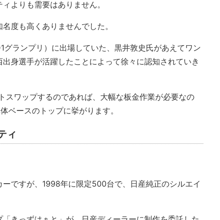
ティよりも需要はありません。
知名度も高くありませんでした。
D1グランプリ）に出場していた、黒井敦史氏があえてワン
西出身選手が活躍したことによって徐々に認知されていき
ロントスワップするのであれば、大幅な板金作業が必要なの
車体ベースのトップに挙がります。
ティ
ーですが、1998年に限定500台で、日産純正のシルエイ
プ「きっずはぁと」が、日産ディーラーに制作を委託した