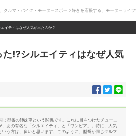
、クルマ・バイク・モータースポーツ好きを応援する、モーターライフ
ルエイティはなぜ人気が出たのか？
た!?シルエイティはなぜ人気
」は、同じ型番の姉妹車という関係です。これに目をつけたチューニ
が、あの有名な「シルエイティ」と「ワンビア」。特に、人気
という方は、多いと思います。このように、型番が同じクルマ