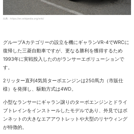
出典：https://en.wikipedia.org/wiki/
グループAカテゴリーの設立を機にギャランVR-4でWRCに
復帰した三菱自動車ですが、更なる勝利を獲得するため
1993年に実戦投入したのがランサーエボリューションで
す。
2リッター直列4気筒ターボエンジンは250馬力（市販仕
様）を発揮し、駆動方式は4WD。
小型なランサーにギャラン譲りのターボエンジンとドライ
ブトレインをインストールしたモデルであり、外見ではボ
ンネットの大きなエアアウトレットや大型のリヤウィング
が特徴的。