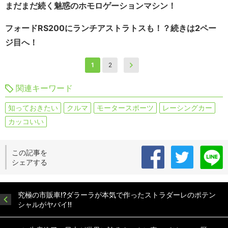
まだまだ続く魅惑のホモロゲーションマシン！
フォードRS200にランチアストラトスも！？続きは2ペー
ジ目へ！
1
2
関連キーワード
知っておきたい
クルマ
モータースポーツ
レーシングカー
カッコいい
この記事を
シェアする
究極の市販車!?ダラーラが本気で作ったストラダーレのポテン
シャルがヤバイ!!