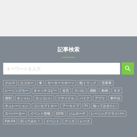
記事検索
クルマ
エコカー
車
モータースポーツ
軽トラック
営業車
レーシングカー
キャッチコピー
名言
スバル
感動
動画
ネタ
便利
オシャレ
カッコいい
リサイクル
バイク
アプリ
車中泊
キュレーション
コンセプトカー
アーカイブ
F1
知っておきたい
スーパーカー
イベント情報
2016
ジムカーナ
レーシングドライバー
FIA-F4
行ってみた！
イベント
グッズ
レース