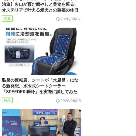
泊旅】火山が育む癒やしと美食を巡る、
オステリアで叶える愛犬との至福の休日
特集
2026/08/07
酷暑の運転席、シートが「水風呂」にな
る新発想。水冷式シートクーラー
「SPEEDER 瞬冷」を実際に試してみた
特集
2026/08/06