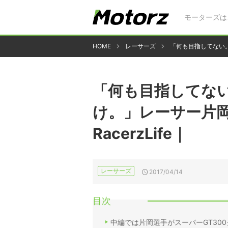
モーターズは
HOME
レーサーズ
「何も目指してない。
「何も目指してな
け。」レーサー片
RacerzLife｜
レーサーズ
2017/04/14
目次
中編では片岡選手がスーパーGT30