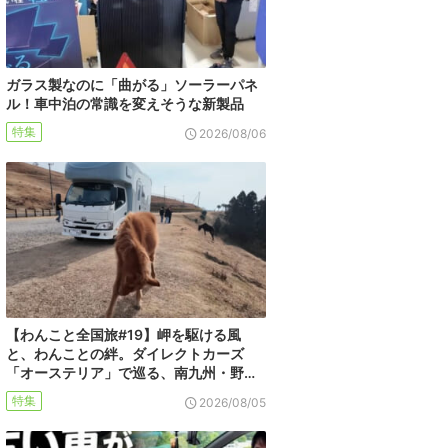
ガラス製なのに「曲がる」ソーラーパネ
ル！車中泊の常識を変えそうな新製品
特集
2026/08/06
【わんこと全国旅#19】岬を駆ける風
と、わんことの絆。ダイレクトカーズ
「オーステリア」で巡る、南九州・野…
特集
2026/08/05