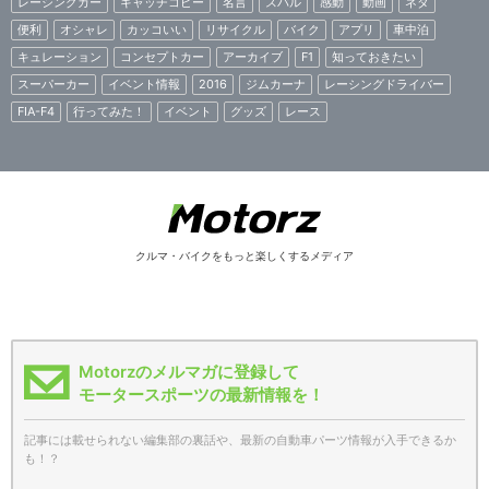
レーシングカー
キャッチコピー
名言
スバル
感動
動画
ネタ
便利
オシャレ
カッコいい
リサイクル
バイク
アプリ
車中泊
キュレーション
コンセプトカー
アーカイブ
F1
知っておきたい
スーパーカー
イベント情報
2016
ジムカーナ
レーシングドライバー
FIA-F4
行ってみた！
イベント
グッズ
レース
クルマ・バイクをもっと楽しくするメディア
Motorzのメルマガに登録して
モータースポーツの最新情報を！
記事には載せられない編集部の裏話や、最新の自動車パーツ情報が入手できるか
も！？