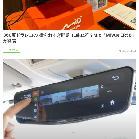
360度ドラレコの“撮られすぎ問題”に終止符？Mio「MiVue ER58」
が発表
ニュース
2025/04/24