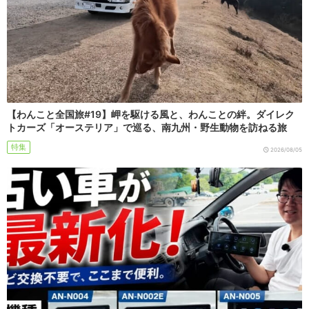
【わんこと全国旅#19】岬を駆ける風と、わんことの絆。ダイレク
トカーズ「オーステリア」で巡る、南九州・野生動物を訪ねる旅
特集
2026/08/05