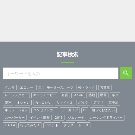
記事検索
クルマ
エコカー
車
モータースポーツ
軽トラック
営業車
レーシングカー
キャッチコピー
名言
スバル
感動
動画
ネタ
便利
オシャレ
カッコいい
リサイクル
バイク
アプリ
車中泊
キュレーション
コンセプトカー
アーカイブ
F1
知っておきたい
スーパーカー
イベント情報
2016
ジムカーナ
レーシングドライバー
FIA-F4
行ってみた！
イベント
グッズ
レース