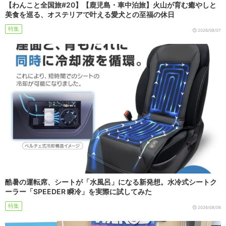
【わんこと全国旅#20】【鹿児島・車中泊旅】火山が育む癒やしと
美食を巡る、オステリアで叶える愛犬との至福の休日
特集
2026/08/07
酷暑の運転席、シートが「水風呂」になる新発想。水冷式シートク
ーラー「SPEEDER 瞬冷」を実際に試してみた
特集
2026/08/06