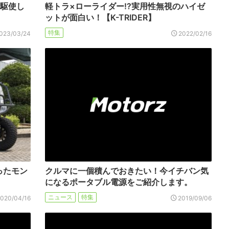
を駆使し
軽トラ×ローライダー!?実用性無視のハイゼ
ットが面白い！【K-TRIDER】
特集
023/03/24
2022/02/16
ったモン
クルマに一個積んでおきたい！今イチバン気
になるポータブル電源をご紹介します。
ニュース
特集
2020/04/16
2019/09/06