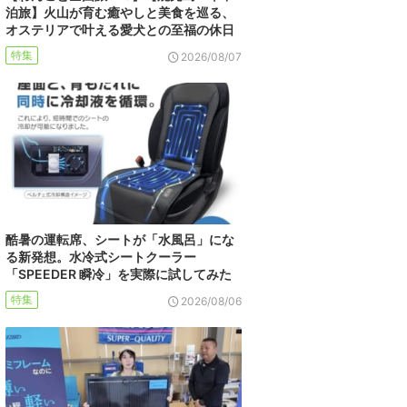
泊旅】火山が育む癒やしと美食を巡る、
オステリアで叶える愛犬との至福の休日
特集
2026/08/07
酷暑の運転席、シートが「水風呂」にな
る新発想。水冷式シートクーラー
「SPEEDER 瞬冷」を実際に試してみた
特集
2026/08/06