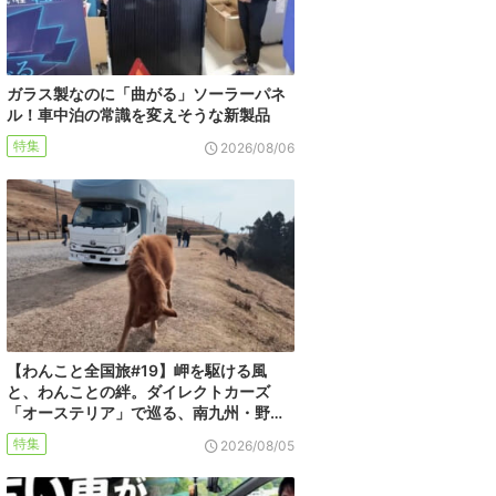
ガラス製なのに「曲がる」ソーラーパネ
ル！車中泊の常識を変えそうな新製品
特集
2026/08/06
【わんこと全国旅#19】岬を駆ける風
と、わんことの絆。ダイレクトカーズ
「オーステリア」で巡る、南九州・野…
特集
2026/08/05