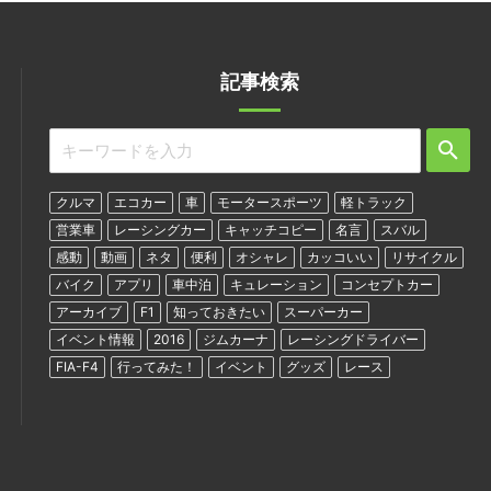
記事検索
クルマ
エコカー
車
モータースポーツ
軽トラック
営業車
レーシングカー
キャッチコピー
名言
スバル
感動
動画
ネタ
便利
オシャレ
カッコいい
リサイクル
バイク
アプリ
車中泊
キュレーション
コンセプトカー
アーカイブ
F1
知っておきたい
スーパーカー
イベント情報
2016
ジムカーナ
レーシングドライバー
FIA-F4
行ってみた！
イベント
グッズ
レース