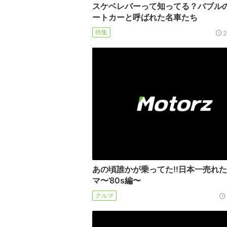
スケベレバーって知ってる？バブル
ートカーと呼ばれた名車たち
特集
2
あの頃誰かが乗ってた!!日本一売れ
マ〜’80s編〜
クルマ