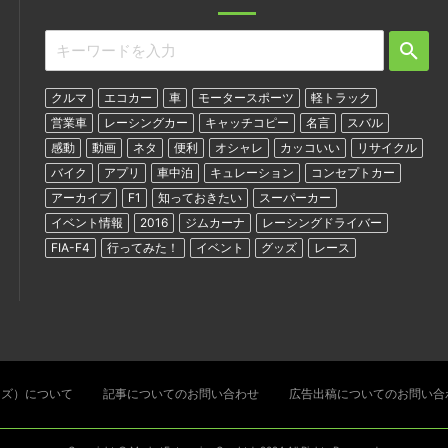
クルマ
エコカー
車
モータースポーツ
軽トラック
営業車
レーシングカー
キャッチコピー
名言
スバル
感動
動画
ネタ
便利
オシャレ
カッコいい
リサイクル
バイク
アプリ
車中泊
キュレーション
コンセプトカー
アーカイブ
F1
知っておきたい
スーパーカー
イベント情報
2016
ジムカーナ
レーシングドライバー
FIA-F4
行ってみた！
イベント
グッズ
レース
ターズ）について
記事についてのお問い合わせ
広告出稿についてのお問い合