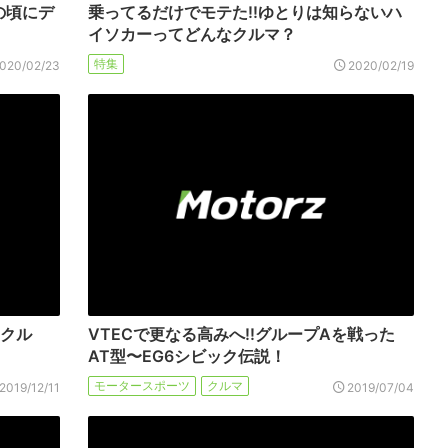
の頃にデ
乗ってるだけでモテた!!ゆとりは知らないハ
イソカーってどんなクルマ？
特集
020/02/23
2020/02/19
たクル
VTECで更なる高みへ!!グループAを戦った
AT型〜EG6シビック伝説！
モータースポーツ
クルマ
2019/12/11
2019/07/04