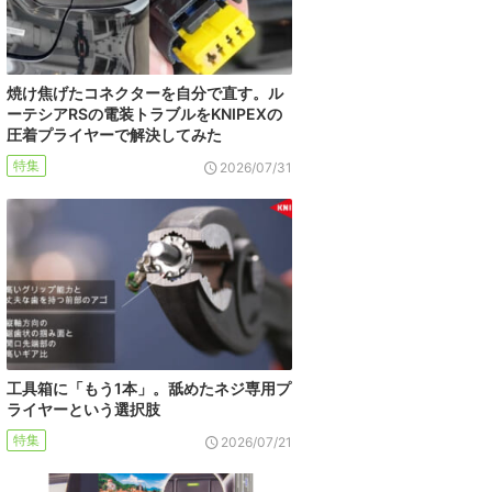
焼け焦げたコネクターを自分で直す。ル
ーテシアRSの電装トラブルをKNIPEXの
圧着プライヤーで解決してみた
特集
2026/07/31
工具箱に「もう1本」。舐めたネジ専用プ
ライヤーという選択肢
特集
2026/07/21