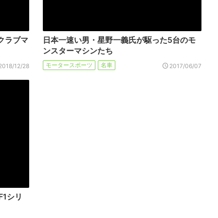
0クラブマ
日本一速い男・星野一義氏が駆った5台のモ
ンスターマシンたち
モータースポーツ
名車
2018/12/28
2017/06/07
F1シリ