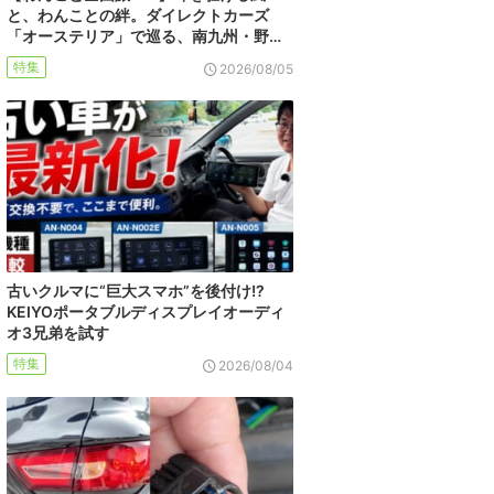
と、わんことの絆。ダイレクトカーズ
「オーステリア」で巡る、南九州・野…
特集
2026/08/05
古いクルマに“巨大スマホ”を後付け!?
KEIYOポータブルディスプレイオーディ
オ3兄弟を試す
特集
2026/08/04