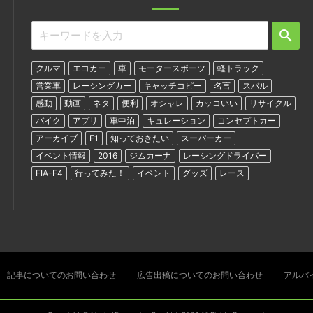
クルマ
エコカー
車
モータースポーツ
軽トラック
営業車
レーシングカー
キャッチコピー
名言
スバル
感動
動画
ネタ
便利
オシャレ
カッコいい
リサイクル
バイク
アプリ
車中泊
キュレーション
コンセプトカー
アーカイブ
F1
知っておきたい
スーパーカー
イベント情報
2016
ジムカーナ
レーシングドライバー
FIA-F4
行ってみた！
イベント
グッズ
レース
記事についてのお問い合わせ
広告出稿についてのお問い合わせ
アルバ