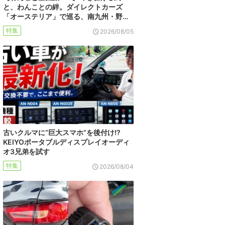
と、わんことの絆。ダイレクトカーズ
「オーステリア」で巡る、南九州・野…
特集
2026/08/05
古いクルマに“巨大スマホ”を後付け!?
KEIYOポータブルディスプレイオーディ
オ3兄弟を試す
特集
2026/08/04