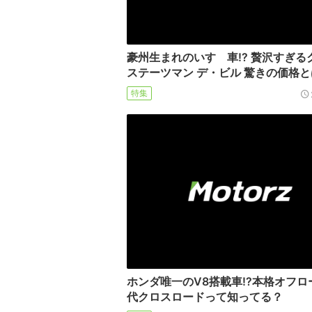
豪州生まれのいすゞ車!? 贅沢すぎる
ステーツマン デ・ビル 驚きの価格
特集
ホンダ唯一のV8搭載車!?本格オフロ
代クロスロードって知ってる？