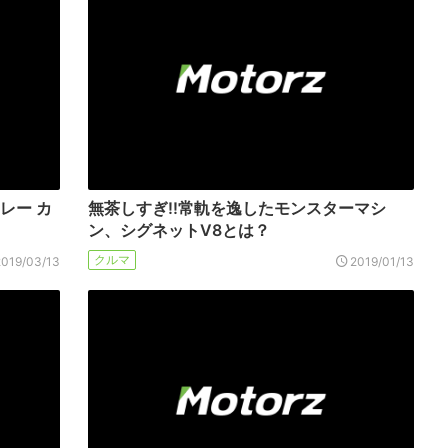
レー カ
無茶しすぎ!!常軌を逸したモンスターマシ
ン、シグネットV8とは？
クルマ
2019/03/13
2019/01/13