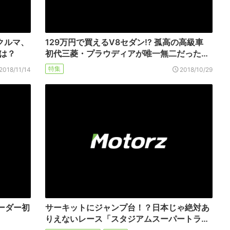
クルマ、
129万円で買えるV8セダン!? 孤高の高級車
とは？
初代三菱・プラウディアが唯一無二だった…
特集
2018/11/14
2018/10/29
ーダー初
サーキットにジャンプ台！？日本じゃ絶対あ
りえないレース「スタジアムスーパートラ…