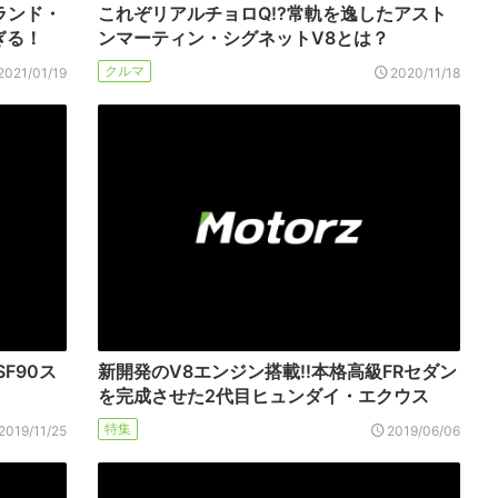
「ランド・
これぞリアルチョロQ!?常軌を逸したアスト
ぎる！
ンマーティン・シグネットV8とは？
クルマ
2021/01/19
2020/11/18
F90ス
新開発のV8エンジン搭載!!本格高級FRセダン
を完成させた2代目ヒュンダイ・エクウス
特集
2019/11/25
2019/06/06