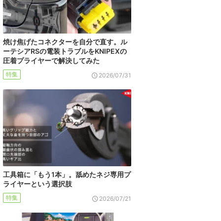
焼け焦げたコネクターを自分で直す。ル
ーテシアRSの電装トラブルをKNIPEXの
圧着プライヤーで解決してみた
特集
2026/07/31
工具箱に「もう1本」。舐めたネジ専用プ
ライヤーという選択肢
特集
2026/07/21