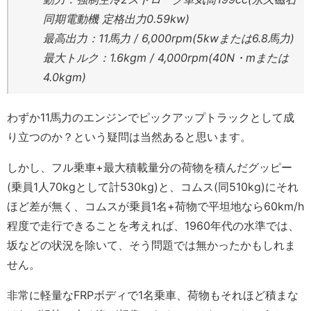
同期電動機 定格出力0.59kw)
最高出力：11馬力 / 6,000rpm(5kwまたは6.8馬力)
最大トルク：1.6kgm / 4,000rpm(40N・mまたは
4.0kgm)
わずか11馬力のエンジンでピックアップトラックとして成
り立つのか？という疑問は当然あると思います。
しかし、フル乗車+最大積載量分の荷物を積んだグッピー
(乗員1人70kgとして計530kg)と、コムス(同510kg)にそれ
ほど差が無く、コムスが乗員1名+荷物で平坦地なら60km/h
程度で走行できることを考えれば、1960年代の水準では、
坂などの状況を除いて、そう問題では無かったかもしれま
せん。
非常に軽量なFRPボディで1名乗車、荷物もそれほど積まな