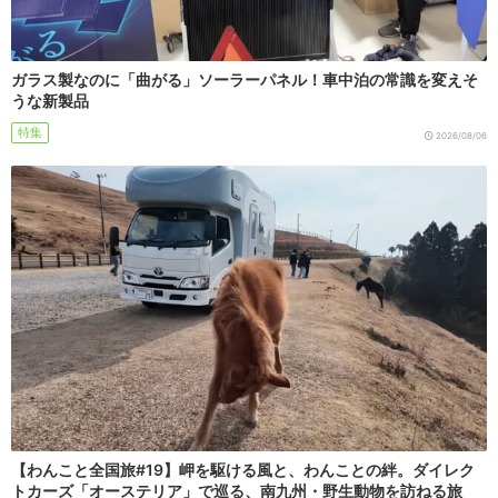
ガラス製なのに「曲がる」ソーラーパネル！車中泊の常識を変えそ
うな新製品
特集
2026/08/06
【わんこと全国旅#19】岬を駆ける風と、わんことの絆。ダイレク
トカーズ「オーステリア」で巡る、南九州・野生動物を訪ねる旅