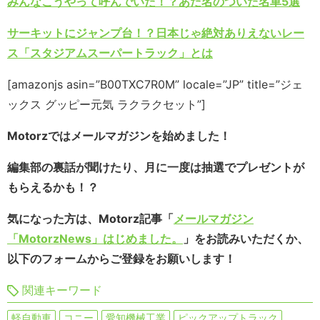
みんなこうやって呼んでいた！？あだ名のついた名車5選
サーキットにジャンプ台！？日本じゃ絶対ありえないレー
ス「スタジアムスーパートラック」とは
[amazonjs asin=”B00TXC7R0M” locale=”JP” title=”ジェ
ックス グッピー元気 ラクラクセット”]
Motorzではメールマガジンを始めました！
編集部の裏話が聞けたり、月に一度は抽選でプレゼントが
もらえるかも！？
気になった方は、Motorz記事「
メールマガジン
「MotorzNews」はじめました。
」をお読みいただくか、
以下のフォームからご登録をお願いします！
関連キーワード
軽自動車
コニー
愛知機械工業
ピックアップトラック