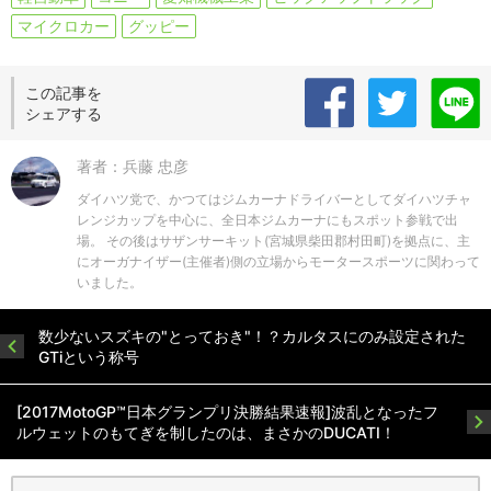
マイクロカー
グッピー
この記事を
シェアする
著者：兵藤 忠彦
ダイハツ党で、かつてはジムカーナドライバーとしてダイハツチャ
レンジカップを中心に、全日本ジムカーナにもスポット参戦で出
場。 その後はサザンサーキット(宮城県柴田郡村田町)を拠点に、主
にオーガナイザー(主催者)側の立場からモータースポーツに関わって
いました。
数少ないスズキの"とっておき"！？カルタスにのみ設定された
GTiという称号
[2017MotoGP™日本グランプリ決勝結果速報]波乱となったフ
ルウェットのもてぎを制したのは、まさかのDUCATI！