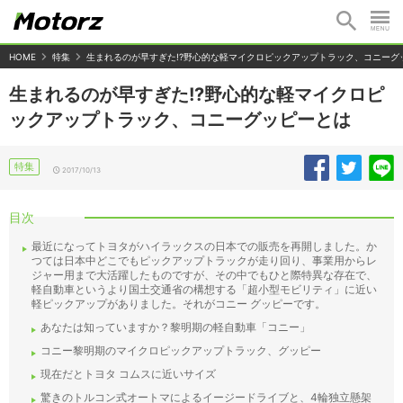
HOME
特集
生まれるのが早すぎた!?野心的な軽マイクロピックアップトラック、コニーグ
生まれるのが早すぎた!?野心的な軽マイクロピ
ックアップトラック、コニーグッピーとは
特集
2017/10/13
目次
最近になってトヨタがハイラックスの日本での販売を再開しました。か
つては日本中どこでもピックアップトラックが走り回り、事業用からレ
ジャー用まで大活躍したものですが、その中でもひと際特異な存在で、
軽自動車というより国土交通省の構想する「超小型モビリティ」に近い
軽ピックアップがありました。それがコニー グッピーです。
あなたは知っていますか？黎明期の軽自動車「コニー」
コニー黎明期のマイクロピックアップトラック、グッピー
現在だとトヨタ コムスに近いサイズ
驚きのトルコン式オートマによるイージードライブと、4輪独立懸架