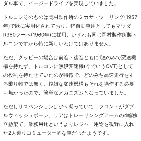
ダル車で、イージードライブを実現していました。
トルコンそのものは岡村製作所のミカサ・ツーリング(1957
年)で既に実用化されており、軽自動車用としてもマツダ
R360クーペ(1960年)に採用、いずれも同じ岡村製作所製ト
ルコンですから特に新しいわけではありません。
ただ、グッピーの場合は前進・後進ともに1速のみで変速機
構を持たず、トルコンに無段変速機(今でいうCVT)として
の役割を持たせていたのが特徴で、どのみち高速走行をす
る乗り物では無く、複雑な変速機構もそれを操作する必要
も無かったので、簡単なメカニズムとなっていました。
ただしサスペンションは少々凝っていて、フロントがダブ
ルウィッシュボーン、リアはトレーリンングアームの4輪独
立懸架で、業務用途というよりレジャー用途を視野に入れ
た2人乗りコミューター的な車だったようです。