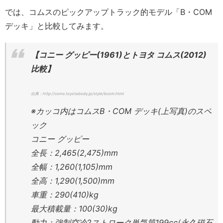
では、コムスのピックアップトラック的モデル「B・COM
デッキ」と比較してみます。
【コニー グッピー(1961)とトヨタ コムス(2012)
比較】
出典：http://coms.toyotabody.jp/style/bcom.html
※カッコ内はコムスB・COM デッキ(上写真)のスペ
ック
コニー グッピー
全長：2,465(2,475)mm
全幅：1,260(1,105)mm
全高：1,290(1,500)mm
車重：290(410)kg
最大積載量：100(30)kg
動力：強制空冷2ストローク単気筒199cc(永久磁石