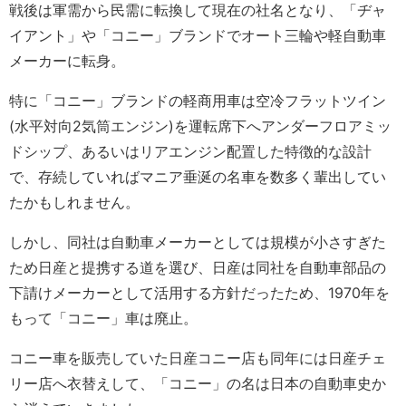
戦後は軍需から民需に転換して現在の社名となり、「ヂャ
イアント」や「コニー」ブランドでオート三輪や軽自動車
メーカーに転身。
特に「コニー」ブランドの軽商用車は空冷フラットツイン
(水平対向2気筒エンジン)を運転席下へアンダーフロアミッ
ドシップ、あるいはリアエンジン配置した特徴的な設計
で、存続していればマニア垂涎の名車を数多く輩出してい
たかもしれません。
しかし、同社は自動車メーカーとしては規模が小さすぎた
ため日産と提携する道を選び、日産は同社を自動車部品の
下請けメーカーとして活用する方針だったため、1970年を
もって「コニー」車は廃止。
コニー車を販売していた日産コニー店も同年には日産チェ
リー店へ衣替えして、「コニー」の名は日本の自動車史か