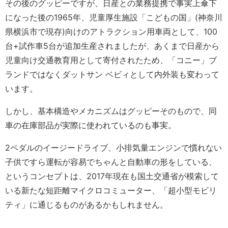
その後のグッピーですが、日産との業務提携で事実上傘下
になった後の1965年、児童厚生施設「こどもの国」(神奈川
県横浜市で現存)向けのアトラクション用車両として、100
台+試作車5台が追加生産されましたが、あくまで日産から
児童向け交通教育用として寄付されたため、「コニー」ブ
ランドではなくダットサン ベビィとして内外装も変わって
います。
しかし、基本構造やメカニズムはグッピーそのもので、同
車の在庫部品が実際に使われているのも事実。
2ペダルのイージードライブ、小排気量エンジンで慣れない
子供ですら運転が容易でちゃんと自動車の形をしている、
というコンセプトは、2017年現在も国土交通省が模索して
いる新たな短距離マイクロコミューター、「超小型モビリ
ティ」に通じるものがあるかもしれません。