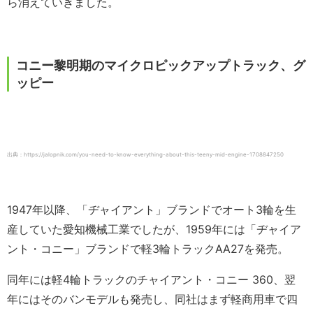
ら消えていきました。
コニー黎明期のマイクロピックアップトラック、グ
ッピー
出典：https://jalopnik.com/you-need-to-know-everything-about-this-teeny-mid-engine-1708847250
1947年以降、「ヂャイアント」ブランドでオート3輪を生
産していた愛知機械工業でしたが、1959年には「ヂャイア
ント・コニー」ブランドで軽3輪トラックAA27を発売。
同年には軽4輪トラックのチャイアント・コニー 360、翌
年にはそのバンモデルも発売し、同社はまず軽商用車で四