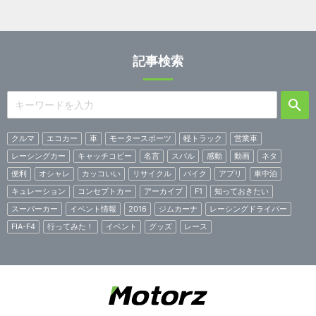
記事検索
クルマ
エコカー
車
モータースポーツ
軽トラック
営業車
レーシングカー
キャッチコピー
名言
スバル
感動
動画
ネタ
便利
オシャレ
カッコいい
リサイクル
バイク
アプリ
車中泊
キュレーション
コンセプトカー
アーカイブ
F1
知っておきたい
スーパーカー
イベント情報
2016
ジムカーナ
レーシングドライバー
FIA-F4
行ってみた！
イベント
グッズ
レース