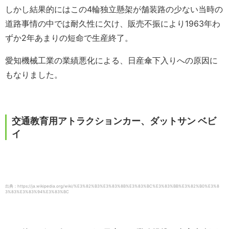
しかし結果的にはこの4輪独立懸架が舗装路の少ない当時の
道路事情の中では耐久性に欠け、販売不振により1963年わ
ずか2年あまりの短命で生産終了。
愛知機械工業の業績悪化による、日産傘下入りへの原因に
もなりました。
交通教育用アトラクションカー、ダットサン ベビ
イ
出典：https://ja.wikipedia.org/wiki/%E3%82%B3%E3%83%8B%E3%83%BC%E3%83%BB%E3%82%B0%E3%8
3%83%E3%83%94%E3%83%BC