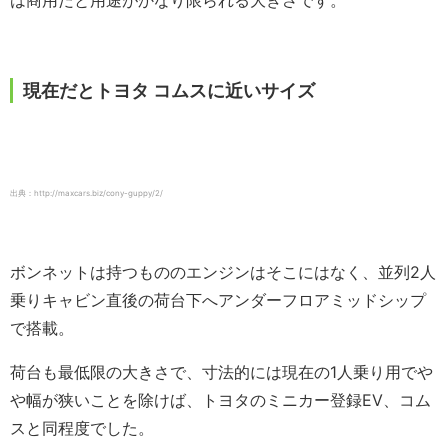
は商用だと用途がかなり限られる大きさです。
現在だとトヨタ コムスに近いサイズ
出典：http://maxcars.biz/cony-guppy/2/
ボンネットは持つもののエンジンはそこにはなく、並列2人
乗りキャビン直後の荷台下へアンダーフロアミッドシップ
で搭載。
荷台も最低限の大きさで、寸法的には現在の1人乗り用でや
や幅が狭いことを除けば、トヨタのミニカー登録EV、コム
スと同程度でした。