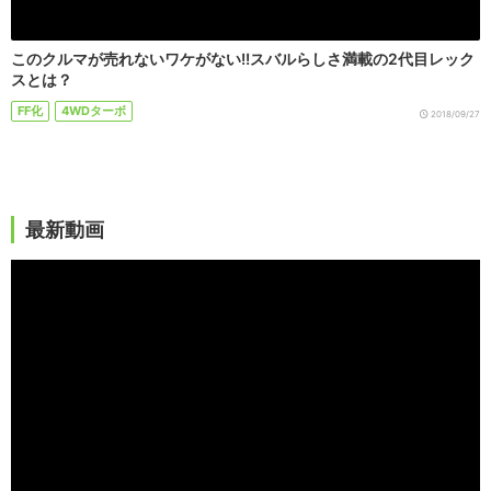
このクルマが売れないワケがない!!スバルらしさ満載の2代目レック
スとは？
FF化
4WDターボ
2018/09/27
最新動画