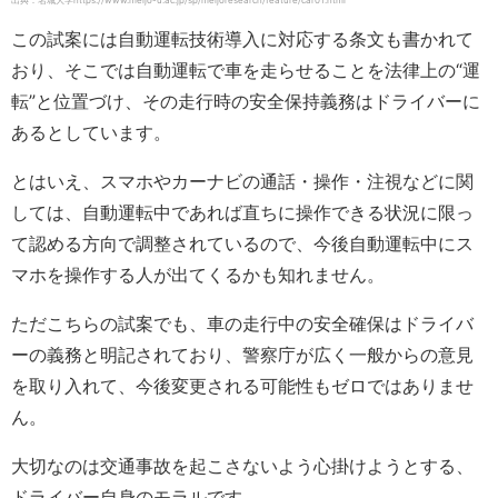
出典：名城大学https://www.meijo-u.ac.jp/sp/meijoresearch/feature/car01.html
この試案には自動運転技術導入に対応する条文も書かれて
おり、そこでは自動運転で車を走らせることを法律上の“運
転”と位置づけ、その走行時の安全保持義務はドライバーに
あるとしています。
とはいえ、スマホやカーナビの通話・操作・注視などに関
しては、自動運転中であれば直ちに操作できる状況に限っ
て認める方向で調整されているので、今後自動運転中にス
マホを操作する人が出てくるかも知れません。
ただこちらの試案でも、車の走行中の安全確保はドライバ
ーの義務と明記されており、警察庁が広く一般からの意見
を取り入れて、今後変更される可能性もゼロではありませ
ん。
大切なのは交通事故を起こさないよう心掛けようとする、
ドライバー自身のモラルです。