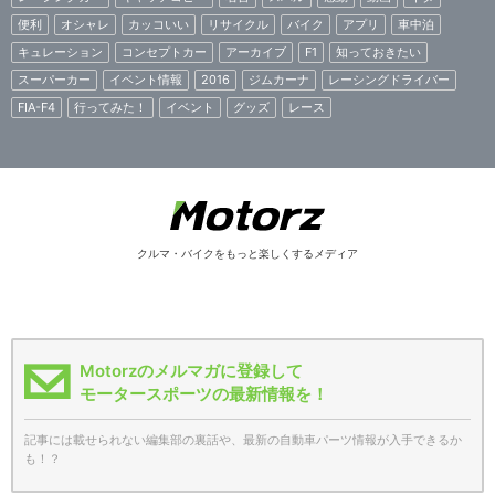
便利
オシャレ
カッコいい
リサイクル
バイク
アプリ
車中泊
キュレーション
コンセプトカー
アーカイブ
F1
知っておきたい
スーパーカー
イベント情報
2016
ジムカーナ
レーシングドライバー
FIA-F4
行ってみた！
イベント
グッズ
レース
クルマ・バイクをもっと楽しくするメディア
Motorzのメルマガに登録して
モータースポーツの最新情報を！
記事には載せられない編集部の裏話や、最新の自動車パーツ情報が入手できるか
も！？