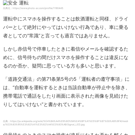
出典元：https://www.photo-ac.com/profile/1190445
運転中にスマホを操作することは飲酒運転と同様、ドライ
バーとして絶対にやってはいけない行為であり、車に乗る
者としての“常識”と言っても過言ではありません。
しかし赤信号で停車したときに着信やメールを確認するた
めに、信号待ちの間だけスマホを操作することは違反にな
るのか否か、疑問に思っている方も多いと思います。
「道路交通法」の第71条第5号の5「運転者の遵守事項」に
は、“自動車を運転するときは当該自動車が停止中を除き、
携帯電話で通話をしたり画面に表示された画像を見続けた
りしてはいけない”と書かれています。
出典：https://ja.wikipedia.org/wiki/%E4%BA%A4%E9%80%9A%E4%BF%A1%E5%8F%B7%E6%A9%9F#/medi
a/%E3%83%95%E3%82%A1%E3%82%A4%E3%83%AB:Signal_LED.jpg