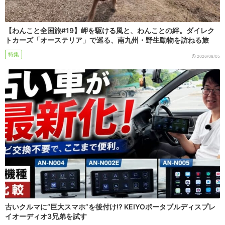
【わんこと全国旅#19】岬を駆ける風と、わんことの絆。ダイレク
トカーズ「オーステリア」で巡る、南九州・野生動物を訪ねる旅
特集
2026/08/05
古いクルマに“巨大スマホ”を後付け!? KEIYOポータブルディスプレ
イオーディオ3兄弟を試す