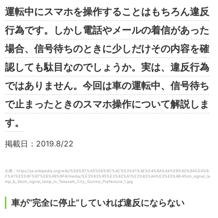
運転中にスマホを操作することはもちろん違反
行為です。しかし電話やメールの着信があった
場合、信号待ちのときに少しだけその内容を確
認しても駄目なのでしょうか。実は、違反行為
ではありません。今回は車の運転中、信号待ち
で止まったときのスマホ操作について解説しま
す。
掲載日：2019.8/22
出典：https://ja.wikipedia.org/wiki/%E6%97%A5%E6%9C%AC%E3%81%AE%E4%BA%A4%E9%80%9A%E4%B
F%A1%E5%8F%B7%E6%A9%9F#/media/%E3%83%95%E3%82%A1%E3%82%A4%E3%83%AB:45cm_signal_la
mp_&_30cm_signal_lamp_in_Takasaki_City,_Gunma_Prefecture_1.jpg
車が“完全に停止”していれば違反にならない