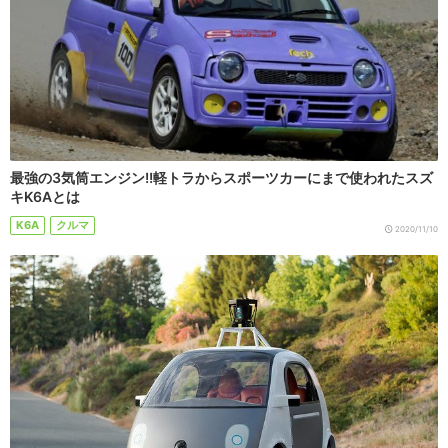
最強の3気筒エンジン!!軽トラからスポーツカーにまで使われたスズ
キK6Aとは
K6A
クルマ
2020/11/10