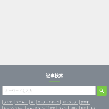
記事検索
クルマ
エコカー
車
モータースポーツ
軽トラック
営業車
レーシングカー
キャッチコピー
名言
スバル
感動
動画
ネタ