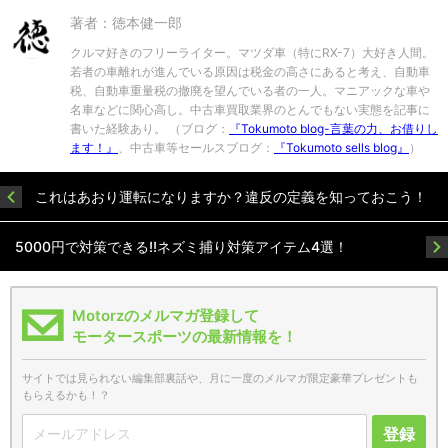
著者：徳本健一郎
クルマ好きのフリーライター。マツダ車（特にRX-7）大好き人間。
若者の車離れが進んでいる原因は税金の高さにあると考え、自動車
税、自動車重量税の撤廃を望んでいる者の一人。マニアックな車や
名車などに関心高し。中古車買取業界のとんでもない実態を記事に
書いた経験あり。 （ブログ：
『Tokumoto blog-言葉の力、お借りし
ます！』
、中古車等セールスブログ：
『Tokumoto sells blog』
）
これはあおり運転になりますか？違反の定義を知っておこう！
5000円で対策できる!!ネズミ捕り対策アイテム4選！
Motorzのメルマガ登録して
モータースポーツの最新情報を！
サイトでは見られない編集部裏話や、月に一度のメルマガ限定豪華プレゼントも
もらえるかも！？
登録