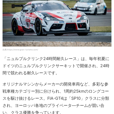
出典:https://www.gran-turismo.com/
「ニュルブルクリンク24時間耐久レース」は、毎年初夏に
ドイツのニュルブルクリンクサーキットで開催され、24時
間で競われる耐久レースです。
オリジナルマシンからメーカーの開発車両など、多彩な参
戦車種カテゴリー別に分けられ、1周約25kmのロングコー
スを駆け抜けるレース。FIA-GT4は「SP10」クラスに分類
され、ヨーロッパ各地のプライベータ―チームが競い合
い、クラス優勝を争っています。