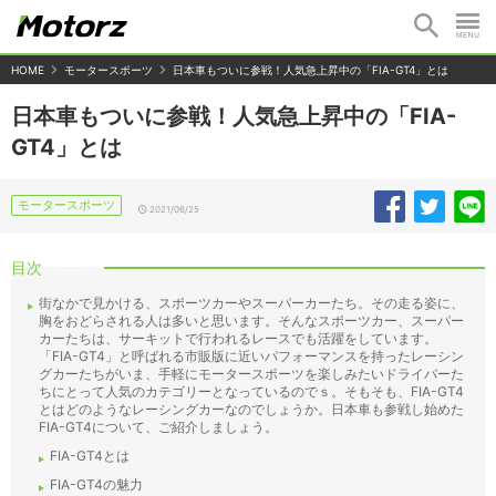
HOME
モータースポーツ
日本車もついに参戦！人気急上昇中の「FIA-GT4」とは
日本車もついに参戦！人気急上昇中の「FIA-
GT4」とは
モータースポーツ
2021/06/25
目次
街なかで見かける、スポーツカーやスーパーカーたち。その走る姿に、
胸をおどらされる人は多いと思います。そんなスポーツカー、スーパー
カーたちは、サーキットで行われるレースでも活躍をしています。
「FIA-GT4」と呼ばれる市販版に近いパフォーマンスを持ったレーシン
グカーたちがいま、手軽にモータースポーツを楽しみたいドライバーた
ちにとって人気のカテゴリーとなっているのでｓ。そもそも、FIA-GT4
とはどのようなレーシングカーなのでしょうか。日本車も参戦し始めた
FIA-GT4について、ご紹介しましょう。
FIA-GT4とは
FIA-GT4の魅力