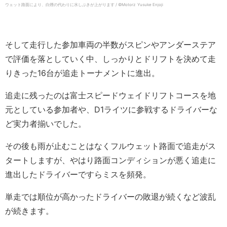
ウェット路面により、白煙の代わりに水しぶきが上がります / ©️Motorz Yusuke Enjoji
そして走行した参加車両の半数がスピンやアンダーステア
で評価を落としていく中、しっかりとドリフトを決めて走
りきった16台が追走トーナメントに進出。
追走に残ったのは富士スピードウェイドリフトコースを地
元としている参加者や、D1ライツに参戦するドライバーな
ど実力者揃いでした。
その後も雨が止むことはなくフルウェット路面で追走がス
タートしますが、やはり路面コンディションが悪く追走に
進出したドライバーですらミスを頻発。
単走では順位が高かったドライバーの敗退が続くなど波乱
が続きます。