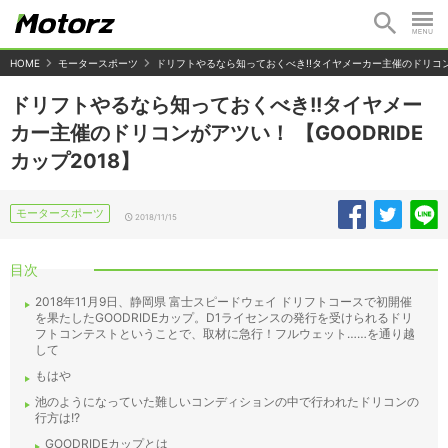
HOME
モータースポーツ
ドリフトやるなら知っておくべき!!タイヤメーカー主催のドリコンがア
ドリフトやるなら知っておくべき!!タイヤメー
カー主催のドリコンがアツい！ 【GOODRIDE
カップ2018】
モータースポーツ
2018/11/15
目次
2018年11月9日、静岡県 富士スピードウェイ ドリフトコースで初開催
を果たしたGOODRIDEカップ。D1ライセンスの発行を受けられるドリ
フトコンテストということで、取材に急行！フルウェット……を通り越
して
もはや
池のようになっていた難しいコンディションの中で行われたドリコンの
行方は!?
GOODRIDEカップとは