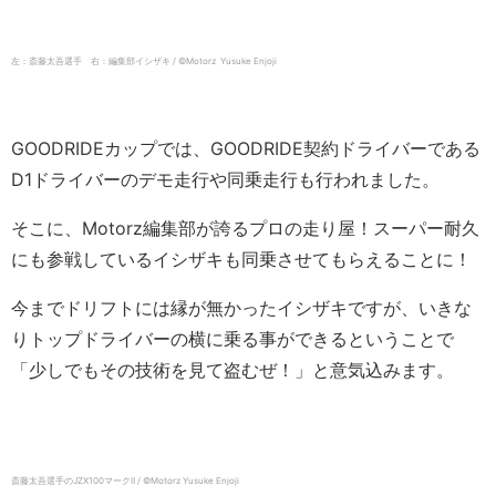
左：斎藤太吾選手 右：編集部イシザキ / ©️Motorz Yusuke Enjoji
GOODRIDEカップでは、GOODRIDE契約ドライバーである
D1ドライバーのデモ走行や同乗走行も行われました。
そこに、Motorz編集部が誇るプロの走り屋！スーパー耐久
にも参戦しているイシザキも同乗させてもらえることに！
今までドリフトには縁が無かったイシザキですが、いきな
りトップドライバーの横に乗る事ができるということで
「少しでもその技術を見て盗むぜ！」と意気込みます。
斎藤太吾選手のJZX100マークⅡ / ©️Motorz Yusuke Enjoji