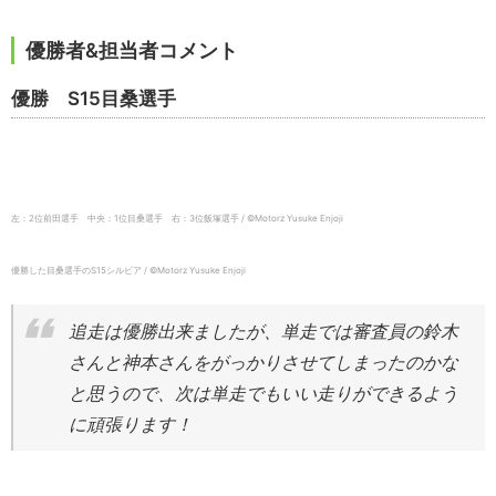
優勝者&担当者コメント
優勝 S15目桑選手
左：2位前田選手 中央：1位目桑選手 右：3位飯塚選手 / ©️Motorz Yusuke Enjoji
優勝した目桑選手のS15シルビア / ©️Motorz Yusuke Enjoji
追走は優勝出来ましたが、単走では審査員の鈴木
さんと神本さんをがっかりさせてしまったのかな
と思うので、次は単走でもいい走りができるよう
に頑張ります！