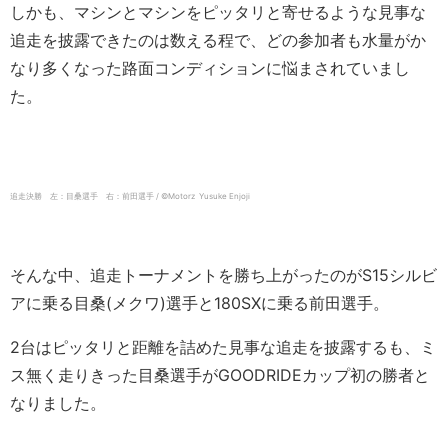
しかも、マシンとマシンをピッタリと寄せるような見事な
追走を披露できたのは数える程で、どの参加者も水量がか
なり多くなった路面コンディションに悩まされていまし
た。
追走決勝 左：目桑選手 右：前田選手 / ©️Motorz Yusuke Enjoji
そんな中、追走トーナメントを勝ち上がったのがS15シルビ
アに乗る目桑(メクワ)選手と180SXに乗る前田選手。
2台はピッタリと距離を詰めた見事な追走を披露するも、ミ
ス無く走りきった目桑選手がGOODRIDEカップ初の勝者と
なりました。