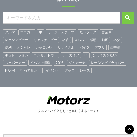
クルマ
エコカー
車
モータースポーツ
軽トラック
営業車
レーシングカー
キャッチコピー
名言
スバル
感動
動画
ネタ
便利
オシャレ
カッコいい
リサイクル
バイク
アプリ
車中泊
キュレーション
コンセプトカー
アーカイブ
F1
知っておきたい
スーパーカー
イベント情報
2016
ジムカーナ
レーシングドライバー
FIA-F4
行ってみた！
イベント
グッズ
レース
クルマ・バイクをもっと楽しくするメディア