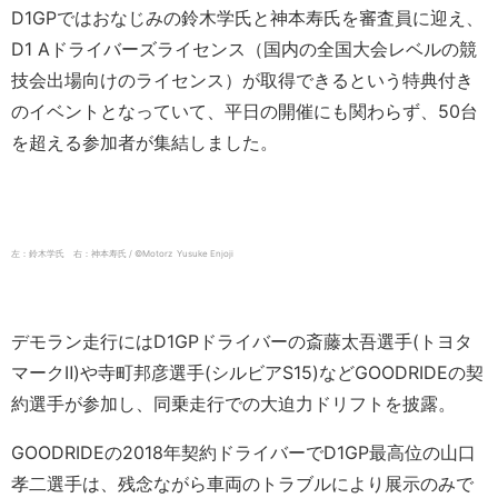
D1GPではおなじみの鈴木学氏と神本寿氏を審査員に迎え、
D1 Aドライバーズライセンス（国内の全国大会レベルの競
技会出場向けのライセンス）が取得できるという特典付き
のイベントとなっていて、平日の開催にも関わらず、50台
を超える参加者が集結しました。
左：鈴木学氏 右：神本寿氏 / ©️Motorz Yusuke Enjoji
デモラン走行にはD1GPドライバーの斎藤太吾選手(トヨタ
マークⅡ)や寺町邦彦選手(シルビアS15)などGOODRIDEの契
約選手が参加し、同乗走行での大迫力ドリフトを披露。
GOODRIDEの2018年契約ドライバーでD1GP最高位の山口
孝二選手は、残念ながら車両のトラブルにより展示のみで