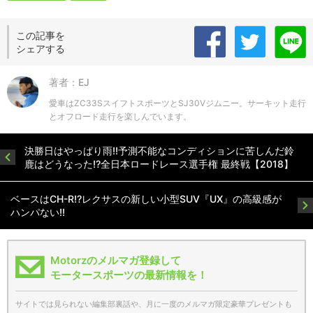
この記事を
シェアする
著者：EJ
愛車はZC33SスイフトスポーツとSJ30Vジムニー。サーキット走行
とオフロード走行を楽しんでいます。
決勝日はやっぱり雨!!予測不能なコンディションに苦しんだ鈴
鹿はどうなった!?全日本ロードレース選手権 最終戦【2018】
ベースはCH-R!?レクサスの新しい小型SUV『UX』の高級感が
ハンパない!!
Motorzのメルマガ登録して
モータースポーツの最新情報を！
サイトでは見られない編集部裏話や、月に一度のメルマガ限定豪華プレゼントも