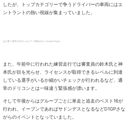
したが、トップカテゴリーで争うドライバーの車両にはエ
ントラントの熱い視線が集まっていました。
山口孝二選手のS15シルビア / ©️Motorz Yusuke Enjoji
また、午前中に行われた練習走行では審査員の鈴木氏と神
本氏が目を光らせ、ライセンスが取得できるレベルに到達
している選手がいるか細かいチェックが行われるなど、通
常のドリコンとは一味違う緊張感が漂います。
そして午後からはグループごとに単走と追走のベスト16が
行われ、イーブンであればサドンデスとなるなどD1GPさな
がらのイベントとなっていました。