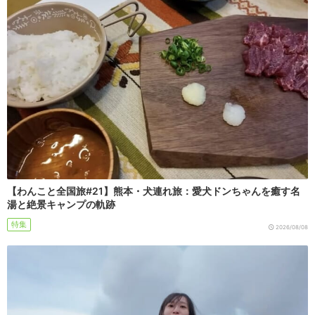
【わんこと全国旅#21】熊本・犬連れ旅：愛犬ドンちゃんを癒す名
湯と絶景キャンプの軌跡
特集
2026/08/08