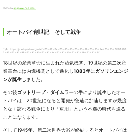
Photo by
anggaWena Flickr…
オートバイ創世記 そして戦争
出典：https://ja.wikipedia.org/wiki/%E3%82%B4%E3%83%83%E3%83%88%E3%83%AA%E3%83%BC%E3%8
3%97%E3%83%BB%E3%83%80%E3%82%A4%E3%83%A0%E3%83%A9%E3%83%BC
18世紀の産業革命に生まれた蒸気機関、19世紀の第二次産
業革命には内燃機関として進化し
1883
年
に
ガソリンエンジ
ンが誕生
しました。
その後
ゴットリープ・ダイムラー
の手により誕生したオー
トバイは、20世紀になると開発が急速に加速しますが幾度
となく訪れる戦争により「軍用」という不遇の時代を送る
ことになります。
そして1945年、第二次世界大戦が終結するとオートバイは