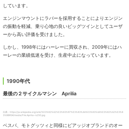
しています。
エンジンマウントにラバーを採用することによりエンジン
の振動を軽減、乗り心地の良いビッグツインとしてユーザ
ーから高い評価を受けました。
しかし、1998年にはハーレーに買収され、2009年にはハ
ーレーの業績低迷を受け、生産中止になっています。
1990年代
最後の２サイクルマシン Aprilia
出典：https://ja.wikipedia.org/wiki/%E3%82%A2%E3%83%97%E3%83%AA%E3%83%AA%E3%82%A2%E3%8
3%BBRS#/media/File:Aprilia-rs250.jpg
ベスパ、モトグッツィと同様にピアッジオブランドのオー