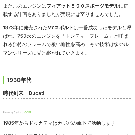
またこのエンジンは
フィアット５００スポーツモデル
に搭
載する計画もありましたが実現には至りませんでした。
1973年に発売された
V7
スポルト
は一番成功したモデルと呼
ばれ、750ccのエンジンを「トンティーフレーム」と呼ば
れる独特のフレームで覆い剛性を高め、その技術は後の
ル
マン
シリーズに受け継がれていきます。
1980年代
時代到来 Ducati
Photo by Cedric
JAODET
1985年からドゥカティはカジバの傘下で活動します。