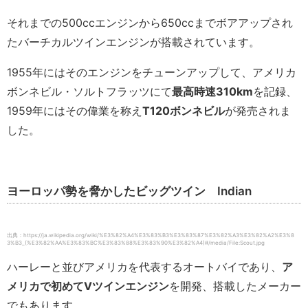
それまでの500ccエンジンから650ccまでボアアップされ
たバーチカルツインエンジンが搭載されています。
1955年にはそのエンジンをチューンアップして、アメリカ
ボンネビル・ソルトフラッツにて
最高時速
310km
を記録、
1959年にはその偉業を称え
T120
ボンネビル
が発売されま
した。
ヨーロッパ勢を脅かしたビッグツイン Indian
出典：https://ja.wikipedia.org/wiki/%E3%82%A4%E3%83%B3%E3%83%87%E3%82%A3%E3%82%A2%E3%8
3%B3_(%E3%82%AA%E3%83%BC%E3%83%88%E3%83%90%E3%82%A4)#/media/File:Scout.jpg
ハーレーと並びアメリカを代表するオートバイであり、
ア
メリカで初めてVツインエンジン
を開発、搭載したメーカー
でもあります。