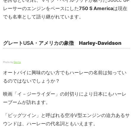
を誇るといわれ、マイク・ヘイルウッドが駆った500cc GP
レーサーのエンジンをベースにした
750 S America
は現在
でも名車として語り継がれています。
グレートUSA・アメリカの象徴
Harley-Davidson
Photo by
Genta
オートバイに興味のない方でもハーレーの名前は知ってい
るのではないでしょうか？
映画「イ－ジーライダー」の封切りにより日本にもハーレ
ーブームが訪れます。
「ビッグツイン」と呼ばれる空冷V型エンジンの迫力あるサ
ウンドは、ハーレーの代名詞ともいえます。