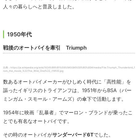
人々の暮らしへと普及しました。
1950年代
戦後のオートバイを牽引 Triumph
出典：https://ja.wikipedia.org/wiki/%E4%B9%B1%E6%9A%B4%E8%80%85#/media/File:Triumph_Thunderbird_f
rom_the_movie_%22The_Wild_One%22_(1953).jpg
数あるオートバイメーカーがひしめく時代に「高性能」を
謳ったイギリスのトライアンフは、1951年からBSA（バー
ミンガム・スモール・アームズ）の傘下で活動します。
1954年に映画「乱暴者」でマーロン・ブランドが乗ったこ
とでも有名なオートバイです。
その時のオートバイが
サンダーバード
6T
でした。