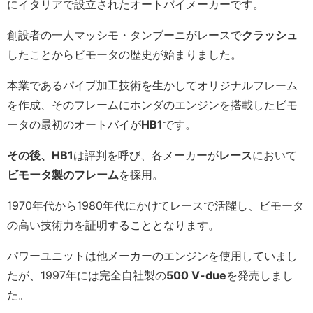
にイタリアで設立されたオートバイメーカーです。
創設者の一人マッシモ・タンブーニがレースで
クラッシュ
したことからビモータの歴史が始まりました。
本業であるパイプ加工技術を生かしてオリジナルフレーム
を作成、そのフレームにホンダのエンジンを搭載したビモ
ータの最初のオートバイが
HB1
です。
その後、HB1
は評判を呼び、各メーカーが
レース
において
ビモータ製のフレーム
を採用。
1970年代から1980年代にかけてレースで活躍し、ビモータ
の高い技術力を証明することとなります。
パワーユニットは他メーカーのエンジンを使用していまし
たが、1997年には完全自社製の
500 V-due
を発売しまし
た。