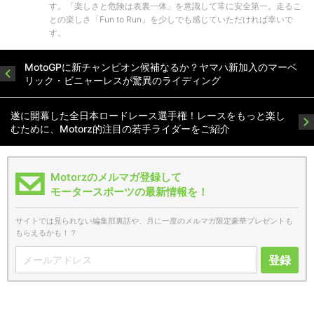
す。「楽しさと危険は表裏一体」を意識して常に安全第一。走るこ
との楽しさ「Fun to Run」を少しでも感じていただければ幸いで
す。
MotoGPに新チャンピオン候補なるか？ヤマハ新加入のマーベ
リック・ビニャーレスが驚異のライディング
遂に開幕した全日本ロードレース選手権！レースをもっと楽し
むために、Motorz的注目の若手ライダーをご紹介
Motorzのメルマガ登録して
モータースポーツの最新情報を！
サイトでは見られない編集部裏話や、月に一度のメルマガ限定豪華プレゼントも
もらえるかも！？
登録