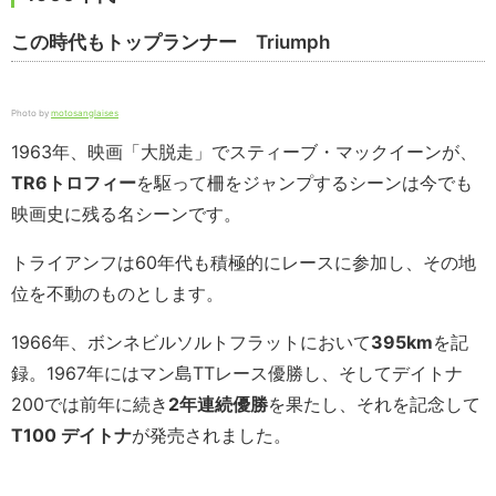
この時代もトップランナー Triumph
Photo by
motosanglaises
1963年、映画「大脱走」でスティーブ・マックイーンが、
TR6
トロフィー
を駆って柵をジャンプするシーンは今でも
映画史に残る名シーンです。
トライアンフは60年代も積極的にレースに参加し、その地
位を不動のものとします。
1966年、ボンネビルソルトフラットにおいて
395km
を記
録。1967年にはマン島TTレース優勝し、そしてデイトナ
200では前年に続き
2
年連続優勝
を果たし、それを記念して
T100 デイトナ
が発売されました。