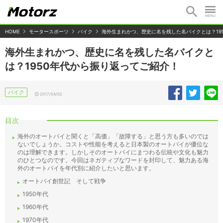
HOME
モータースポーツ
バイク
海外生まれかつ、歴史に名を残した名バイクとは？19
海外生まれかつ、歴史に名を残した名バイクと
は？1950年代から振り返ってご紹介！
バイク
2017/04/02
目次
海外のオートバイと聞くと「高価」「故障する」と思う方も多いのでは
ないでしょうか。コストや性能を考えると日本製のオートバイが優位な
のは理解できます。しかしそのオートバイにまつわる伝統や文化も魅力
のひとつなのです。今回はネガティブなワードを封印して、魅力ある海
外のオートバイを年代別に紹介したいと思います。
オートバイ創世記 そして戦争
1950年代
1960年代
1970年代