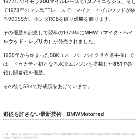
1972年の
イモラ
200
マイルレース
で
1,2
フィニッシュ
、そし
て1978年のマン島TTレースで、マイク・ヘイルウッドが駆
る900SSが、ホンダRCBを破り優勝を飾ります。
その優勝を記念して翌年の1979年に
MHW
（マイク・ヘイ
ルウッド・レプリカ）
が発売されました。
1988年から始まったSBK（スーパーバイク世界選手権）で
は、ドゥカティ初となる水冷エンジンを搭載した
851
で参
戦し開幕戦を優勝。
その後もSBKで好成績をあげています。
追従を許さない最新技術 BMWMotorrad
出典：https://ja.wikipedia.org/wiki/BMW%E3%83%BBR%E3%82%B7%E3%83%AA%E3%83%BC%E3%82%BA#/
media/File:Bmw-r80-gs.JPG