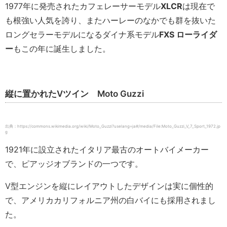
1977年に発売されたカフェレーサーモデル
XLCR
は現在で
も根強い人気を誇り、またハーレーのなかでも群を抜いた
ロングセラーモデルになるダイナ系モデル
FXS
ローライダ
ー
もこの年に誕生しました。
縦に置かれたVツイン Moto Guzzi
出典：https://commons.wikimedia.org/wiki/Moto_Guzzi?uselang=ja#/media/File:Moto_Guzzi_V_7_Sport_1972.jp
g
1921年に設立されたイタリア最古のオートバイメーカー
で、ピアッジオブランドの一つです。
V型エンジンを縦にレイアウトしたデザインは実に個性的
で、アメリカカリフォルニア州の白バイにも採用されまし
た。