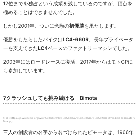
12位までを独占という成績を残しているのですが、頂点を
極めることはできませんでした。
しかし2001年、ついに念願の
初優勝
を果たします。
優勝をもたらしたバイクは
LC4-660R
。長年プライベータ
ーを支えてきた
LC4
ベースのファクトリーマシンでした。
2003年にはロードレースに復活、2017年からはモトGPに
も参加しています。
?クラッシュしても挑み続ける Bimota
出典：https://ja.wikipedia.org/wiki/%E3%83%93%E3%83%A2%E3%83%BC%E3%82%BF#/media/File:Bimota_V
Due.jpg
三人の創設者の名字から名づけられたビモータは、1966年