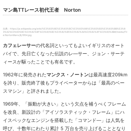
マン島TTレース初代王者 Norton
出典：https://ja.wikipedia.org/wiki/%E3%83%8E%E3%83%BC%E3%83%88%E3%83%B3%E3%83%BB%E3%8
3%A2%E3%83%BC%E3%82%BF%E3%83%BC%E3%82%B5%E3%82%A4%E3%82%AF%E3%83%AB#/media/Fil
e:NortonManx,Bj.1954.jpg
カフェレーサー
の代名詞といってもよいイギリスのオート
バイで、先日亡くなった伝説のレ―サー、ジョン・サーテ
ィースが駆ったことでも有名です。
1962年に発売された
マンクス・ノートン
は最高速度209km
を誇り、販売終了後もプライベーターからは「最高のベー
スマシン」と評されました。
1969年、「振動が大きい」という欠点を補うべくフレーム
を改良、新設計の「アイソラスティック・フレーム」にハ
イスペックなエンジンを搭載した「コマンド―」は人気を
呼び、十数年にわたり累計 5 万台を売り上げることとなり