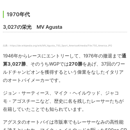
1970年代
3,027の栄光 MV Agusta
出典：https://de.wikipedia.org/wiki/MV_Agusta_750_Sport_America#/media/File:750_America.JPG
1946年からレースにエントリーして、1976年の撤退まで
通
算
3,027
勝
、そのうちWGPでは
270
勝
をあげ、37回のワー
ルドチャンピオンを獲得するという偉業をなしたイタリア
のオートバイメーカーです。
ジョン・サーティース、マイク・ヘイルウッド、ジャコ
モ・アゴスチーニなど、歴史に名を残したレーサーたちが
在籍していたことでも知られています。
アグスタのオートバイは市販車でもレーサーなみの高性能