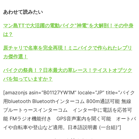
あわせて読みたい
マン島TTで大活躍の電動バイク“神電”を大解剖！その中身
は？
原チャリで名車を完全再現！ミニバイクで作られたレプリ
カ傑作選！
バイクの祭典！？日本最大の草レース！テイストオブツク
バを知っていますか？
[amazonjs asin=”B01127YW1M” locale=”JP” title=”バイク
用bluetooth Bluetoothインターコム 800m通話可能 無線
ブルートゥースインターコム インター中に電話を応答可
能 FMラジオ機能付き GPS音声案内を聞く可能 オートバ
イや自転車や登山など適用。日本語説明書 (一台組)”]