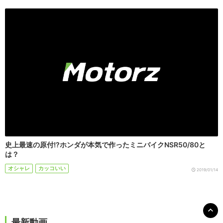
史上最速の原付!?ホンダが本気で作ったミニバイクNSR50/80と
は？
オシャレ
カッコいい
2019/01/14
最新動画