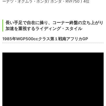
ーナツ・オクムラ・ホンダ/ ホンダ・RVF750 ) 4位
長い手足で自在に操り、コーナー終盤の立ち上がり
加速を重視するライディング・スタイル
1985年WGP500ccクラス第１戦南アフリカGP