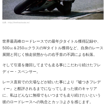
出典：http://thethaotocdo.vn/
世界最高峰ロードレースでの最年少タイトル獲得記録や、
500㏄＆250㏄クラスのWタイトル獲得など、自身のレース
展開と同じく独走状態からの右手首の不調による転落。
そして引退を撤回してまでも走る事にこだわり続けたフレ
ディー・スペンサー。
レース直前での欠場などが続いた事により『嘘つきフレデ
ィー』と酷評されるまでになってしまった彼のキャリア
に、私はどんなに無様でもいつまでも走り続けたいという
彼のロードレースへの執念とカッコよさを感じます。