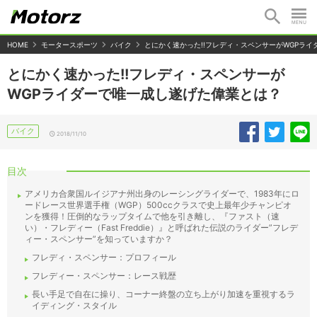
HOME
モータースポーツ
バイク
とにかく速かった!!フレディ・スペンサーがWGPラ
とにかく速かった!!フレディ・スペンサーが
WGPライダーで唯一成し遂げた偉業とは？
バイク
2018/11/10
目次
アメリカ合衆国ルイジアナ州出身のレーシングライダーで、1983年にロ
ードレース世界選手権（WGP）500ccクラスで史上最年少チャンピオ
ンを獲得！圧倒的なラップタイムで他を引き離し、『ファスト（速
い）・フレディー（Fast Freddie）』と呼ばれた伝説のライダー”フレデ
ィー・スペンサー”を知っていますか？
フレディ・スペンサー：プロフィール
フレディー・スペンサー：レース戦歴
長い手足で自在に操り、コーナー終盤の立ち上がり加速を重視するラ
イディング・スタイル