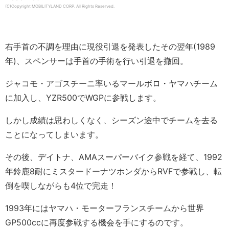
(C)Copyright MOBILITYLAND CORP. All Rights Reserved.
右手首の不調を理由に現役引退を発表したその翌年(1989
年)、スペンサーは手首の手術を行い引退を撤回。
ジャコモ・アゴスチーニ率いるマールボロ・ヤマハチーム
に加入し、YZR500でWGPに参戦します。
しかし成績は思わしくなく、シーズン途中でチームを去る
ことになってしまいます。
その後、デイトナ、AMAスーパーバイク参戦を経て、1992
年鈴鹿8耐にミスタードーナツホンダからRVFで参戦し、転
倒を喫しながらも4位で完走！
1993年にはヤマハ・モーターフランスチームから世界
GP500ccに再度参戦する機会を手にするのです。