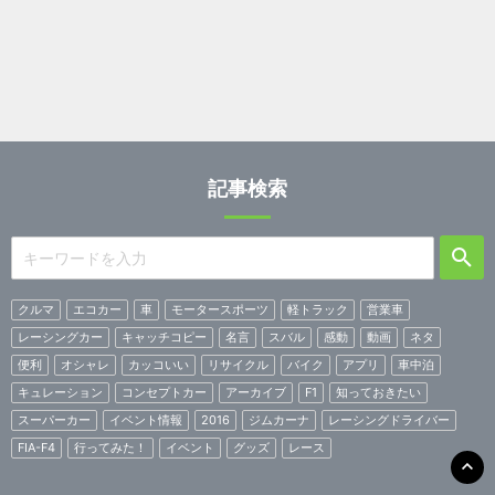
記事検索
クルマ
エコカー
車
モータースポーツ
軽トラック
営業車
レーシングカー
キャッチコピー
名言
スバル
感動
動画
ネタ
便利
オシャレ
カッコいい
リサイクル
バイク
アプリ
車中泊
キュレーション
コンセプトカー
アーカイブ
F1
知っておきたい
スーパーカー
イベント情報
2016
ジムカーナ
レーシングドライバー
FIA-F4
行ってみた！
イベント
グッズ
レース