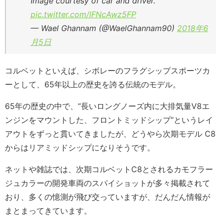
Image courtesy of car and driver.
pic.twitter.com/lFNcAwz5FP
— Wael Ghannam (@WaelGhannam90)
2018年6
月5日
コルベットといえば、シボレーのフラグシップスポーツカ
ーとして、65年以上の歴史を誇る伝統のモデル。
65年の歴史の中で、”長いロングノーズ内に大排気量V8エ
ンジンをマウントした、フロントミッドシップ”というレイ
アウトをずっと貫いてきましたが、どうやら次期モデル C8
からはリアミッドシップになりそうです。
ネットや雑誌では、次期コルベットC8とされるカモフラー
ジュカラーの開発車両のスパイショットが多々掲載されて
おり、多くの憶測が飛び交っていますが、だんだん情報が
まとまってきています。