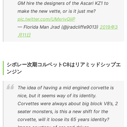
GM hire the designers of the Ascari KZ1 to
make the new vette, or is it just me?
pic.twitter.com/UMxrjvQjiP
— Florida Man Jrad (@jradcliffe9013)
2019年3
月11日
シボレー次期コルベットC8はリアミッドシップエ
ンジン
The idea of having a mid engined corvette is
nice, but it seems way of its identity.
Corvettes were always about big block V8’s, 2
seater monsters, is this a new shift for the
corvette, will it loose its 65 years identity?