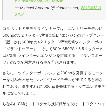
pic.twitter.com/j7G1AQAsbL
— Michael Accardi (@ninonessuno)
2017年12月
26日
コルベットのモデルラインナップは、エントリーモデルに
500hpの5.2リッターV型8気筒LT1エンジンのアップグレー
ド版、次に600hpの4.2リッターV型8気筒ツインターボの
『グランドツアー』、そして800~850PSの5.5リッターV
型8気筒 ツインターボエンジンを搭載する『グランスポー
ツ』の3つが用意される事が予想されます。
さらに、ツインターボエンジンと200hpを発揮するモータ
ーを組み合わせた、ハイブリッドモデルが出てくると噂さ
れており、誕生すれば1,000hpを発揮するトップエンドモデ
ルになるでしょう。
ちなみにGMは、トヨタから技術供給を受け、トヨタのハイ