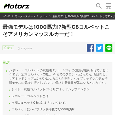
HOME
モータースポーツ
クルマ
最強モデルは1000馬力!?新型C8コルベットこそア
最強モデルは1000馬力!?新型C8コルベットこ
そアメリカンマッスルカーだ！
クルマ
2019/04/07
目次
シボレー・コルベットの次期モデル、『C8』の開発が進められているよ
うです。次期コルベットC8は、今までのフロントエンジンから脱却し、
リアミッドシップエンジンになることが判明。ハイブリッドシステム搭
載モデルの登場も噂されており、価格や発売日が気になるところです。
シボレー次期コルベットC8はリアミッドシップエンジン
シボレー・コルベットとは
次期コルベットC8の名は『マンタレイ』
コルベットにハイブリッド搭載で1,000馬力!?