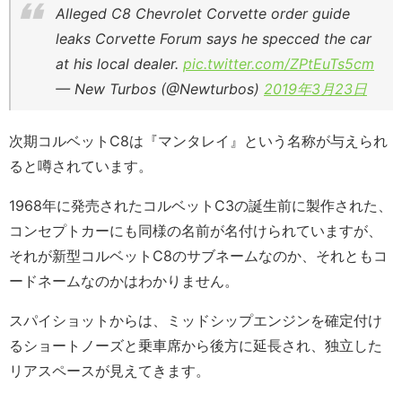
Alleged C8 Chevrolet Corvette order guide
leaks Corvette Forum says he specced the car
at his local dealer.
pic.twitter.com/ZPtEuTs5cm
— New Turbos (@Newturbos)
2019年3月23日
次期コルベットC8は『マンタレイ』という名称が与えられ
ると噂されています。
1968年に発売されたコルベットC3の誕生前に製作された、
コンセプトカーにも同様の名前が名付けられていますが、
それが新型コルベットC8のサブネームなのか、それともコ
ードネームなのかはわかりません。
スパイショットからは、ミッドシップエンジンを確定付け
るショートノーズと乗車席から後方に延長され、独立した
リアスペースが見えてきます。