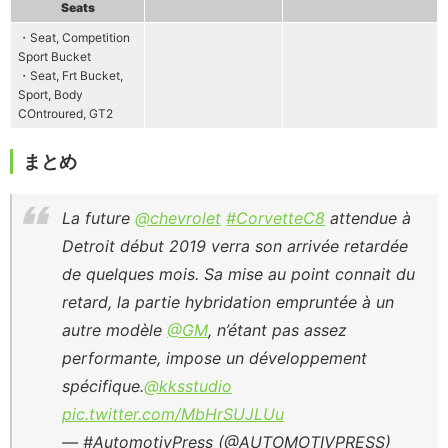
Seats
・Seat, Competition
Sport Bucket
・Seat, Frt Bucket,
Sport, Body
COntroured, GT2
まとめ
La future
@chevrolet
#CorvetteC8
attendue à
Detroit début 2019 verra son arrivée retardée
de quelques mois. Sa mise au point connait du
retard, la partie hybridation empruntée à un
autre modèle
@GM
, n’étant pas assez
performante, impose un développement
spécifique.
@kksstudio
pic.twitter.com/MbHrSUJLUu
— #AutomotivPress (@AUTOMOTIVPRESS)