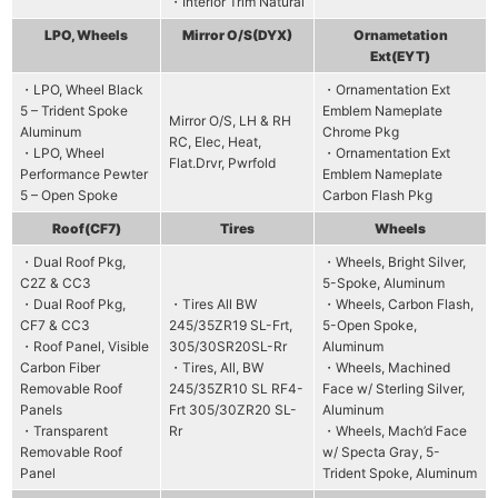
・Interior Trim Natural
LPO, Wheels
Mirror O/S(DYX)
Ornametation
Ext(EYT)
・LPO, Wheel Black
・Ornamentation Ext
5 – Trident Spoke
Emblem Nameplate
Mirror O/S, LH & RH
Aluminum
Chrome Pkg
RC, Elec, Heat,
・LPO, Wheel
・Ornamentation Ext
Flat.Drvr, Pwrfold
Performance Pewter
Emblem Nameplate
5 – Open Spoke
Carbon Flash Pkg
Roof(CF7)
Tires
Wheels
・Dual Roof Pkg,
・Wheels, Bright Silver,
C2Z & CC3
5-Spoke, Aluminum
・Dual Roof Pkg,
・Tires All BW
・Wheels, Carbon Flash,
CF7 & CC3
245/35ZR19 SL-Frt,
5-Open Spoke,
・Roof Panel, Visible
305/30SR20SL-Rr
Aluminum
Carbon Fiber
・Tires, All, BW
・Wheels, Machined
Removable Roof
245/35ZR10 SL RF4-
Face w/ Sterling Silver,
Panels
Frt 305/30ZR20 SL-
Aluminum
・Transparent
Rr
・Wheels, Mach’d Face
Removable Roof
w/ Specta Gray, 5-
Panel
Trident Spoke, Aluminum