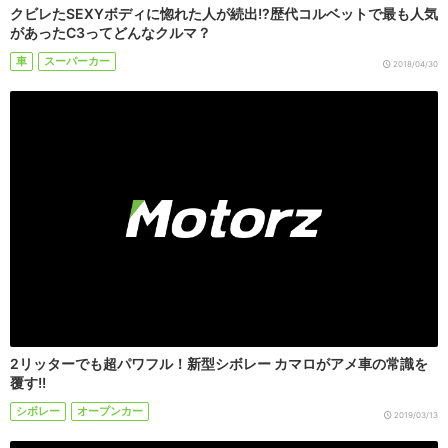
クビレたSEXYボディに惚れた人が続出!?歴代コルベットで最も人気
があったC3ってどんなクルマ？
車
スーパーカー
2018/04/30
2リッターでも超パワフル！新型シボレー カマロがアメ車の常識を
覆す!!
シボレー
オープンカー
2019/03/13