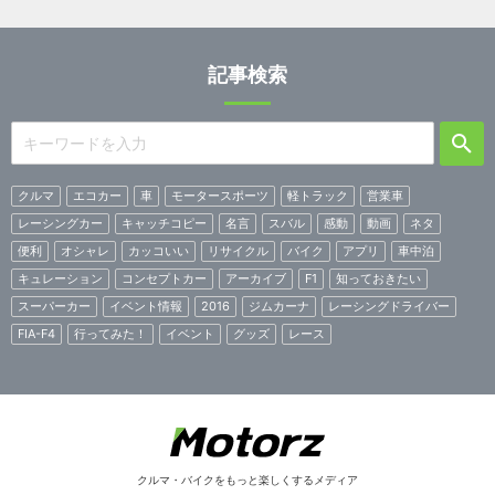
記事検索
クルマ
エコカー
車
モータースポーツ
軽トラック
営業車
レーシングカー
キャッチコピー
名言
スバル
感動
動画
ネタ
便利
オシャレ
カッコいい
リサイクル
バイク
アプリ
車中泊
キュレーション
コンセプトカー
アーカイブ
F1
知っておきたい
スーパーカー
イベント情報
2016
ジムカーナ
レーシングドライバー
FIA-F4
行ってみた！
イベント
グッズ
レース
クルマ・バイクをもっと楽しくするメディア