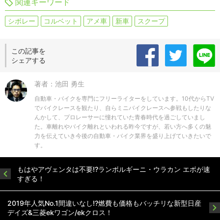
関連キーワード
シボレー
コルベット
アメ車
新車
スクープ
この記事を
シェアする
著者：池田 勇生
自動車・バイクを専門にフリーライターをしています。10代からTV
でバイクレースを観たり、自らミニバイクレースへ参戦もしたりな
んかして、プロレーサーに憧れていた青春時代を過ごしていまし
た。車離れやバイク離れといわれる昨今ですが、若い方へ多くの魅
力を伝えていき今後の自動車・バイク業界を盛り上げていきたいで
す。
もはやアヴェンタは不要!?ランボルギーニ・ウラカン エボが速
すぎる！
2019年人気No.1間違いなし!?燃費も価格もバッチリな新型日産
デイズ&三菱ekワゴン/ekクロス！