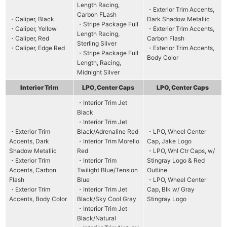
Length Racing,
・Exterior Trim Accents,
Carbon FLash
・Caliper, Black
Dark Shadow Metallic
・Stripe Package Full
・Caliper, Yellow
・Exterior Trim Accents,
Length Racing,
・Caliper, Red
Carbon Flash
Sterling Sliver
・Caliper, Edge Red
・Exterior Trim Accents,
・Stripe Package Full
Body Color
Length, Racing,
Midnight Silver
Interior Trim
LPO, Center Caps
LPO, Center Caps
・Interior Trim Jet
Black
・Interior Trim Jet
・Exterior Trim
Black/Adrenaline Red
・LPO, Wheel Center
Accents, Dark
・Interior Trim Morello
Cap, Jake Logo
Shadow Metallic
Red
・LPO, Whl Ctr Caps, w/
・Exterior Trim
・Interior Trim
Stingray Logo & Red
Accents, Carbon
Twilight Blue/Tension
Outline
Flash
Blue
・LPO, Wheel Center
・Exterior Trim
・Interior Trim Jet
Cap, Blk w/ Gray
Accents, Body Color
Black/Sky Cool Gray
Stingray Logo
・Interior Trim Jet
Black/Natural