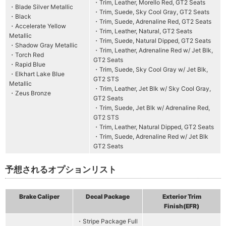
・Trim, Leather, Morello Red, GT2 Seats
・Blade Silver Metallic
・Trim, Suede, Sky Cool Gray, GT2 Seats
・Black
・Trim, Suede, Adrenaline Red, GT2 Seats
・Accelerate Yellow
・Trim, Leather, Natural, GT2 Seats
Metallic
・Trim, Suede, Natural Dipped, GT2 Seats
・Shadow Gray Metallic
・Trim, Leather, Adrenaline Red w/ Jet Blk,
・Torch Red
GT2 Seats
・Rapid Blue
・Trim, Suede, Sky Cool Gray w/ Jet Blk,
・Elkhart Lake Blue
GT2 STS
Metallic
・Trim, Leather, Jet Blk w/ Sky Cool Gray,
・Zeus Bronze
GT2 Seats
・Trim, Suede, Jet Blk w/ Adrenaline Red,
GT2 STS
・Trim, Leather, Natural Dipped, GT2 Seats
・Trim, Suede, Adrenaline Red w/ Jet Blk
GT2 Seats
予想されるオプションリスト
Brake Caliper
Decal Package
Exterior Trim
Finish(EFR)
・Stripe Package Full