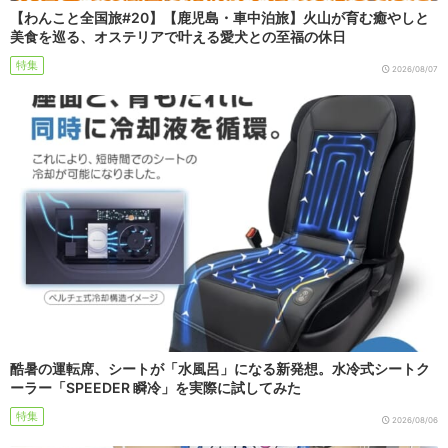
【わんこと全国旅#20】【鹿児島・車中泊旅】火山が育む癒やしと
美食を巡る、オステリアで叶える愛犬との至福の休日
特集
2026/08/07
酷暑の運転席、シートが「水風呂」になる新発想。水冷式シートク
ーラー「SPEEDER 瞬冷」を実際に試してみた
特集
2026/08/06