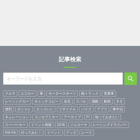
記事検索
クルマ
エコカー
車
モータースポーツ
軽トラック
営業車
レーシングカー
キャッチコピー
名言
スバル
感動
動画
ネタ
便利
オシャレ
カッコいい
リサイクル
バイク
アプリ
車中泊
キュレーション
コンセプトカー
アーカイブ
F1
知っておきたい
スーパーカー
イベント情報
2016
ジムカーナ
レーシングドライバー
FIA-F4
行ってみた！
イベント
グッズ
レース