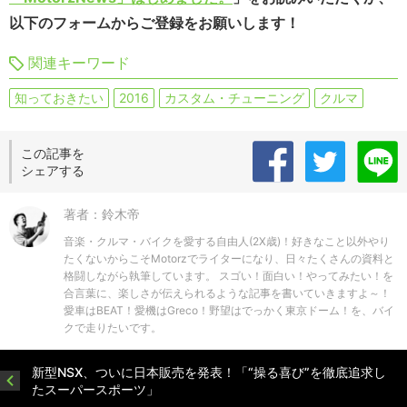
以下のフォームからご登録をお願いします！
関連キーワード
知っておきたい
2016
カスタム・チューニング
クルマ
この記事を
シェアする
著者：鈴木帝
音楽・クルマ・バイクを愛する自由人(2X歳)！好きなこと以外やり
たくないからこそMotorzでライターになり、日々たくさんの資料と
格闘しながら執筆しています。 スゴい！面白い！やってみたい！を
合言葉に、楽しさが伝えられるような記事を書いていきますよ～！
愛車はBEAT！愛機はGreco！野望はでっかく東京ドーム！を、バイ
クで走りたいです。
新型NSX、ついに日本販売を発表！「“操る喜び”を徹底追求し
たスーパースポーツ」