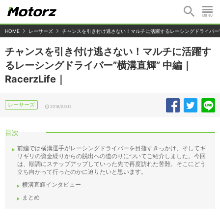
HOME
レーサーズ
チャンスを引き付け逃さない！マルチに活躍するレーシングドライバー”横溝直
チャンスを引き付け逃さない！マルチに活躍す
るレーシングドライバー”横溝直輝” 中編｜
RacerzLife｜
レーサーズ
2018/03/12
目次
前編では横溝選手がレーシングドライバーを目指すきっかけ、そしてギ
リギリの資金繰りからの脱出への道のりについてご紹介しました。今回
は、順調にステップアップしていった先で再度訪れた苦難。そこにどう
立ち向かって行ったのかに迫りたいと思います。
横溝直輝インタビュー
まとめ