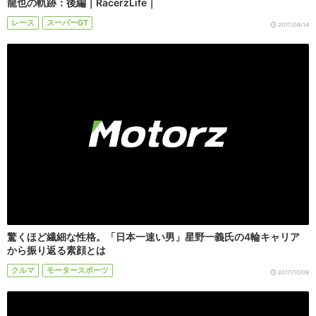
龍也の軌跡：後編｜RacerzLife｜
レース
スーパーGT
2017/04/14
驚くほど繊細な性格。「日本一速い男」星野一義氏の4輪キャリア
から振り返る素顔とは
クルマ
モータースポーツ
2017/10/09