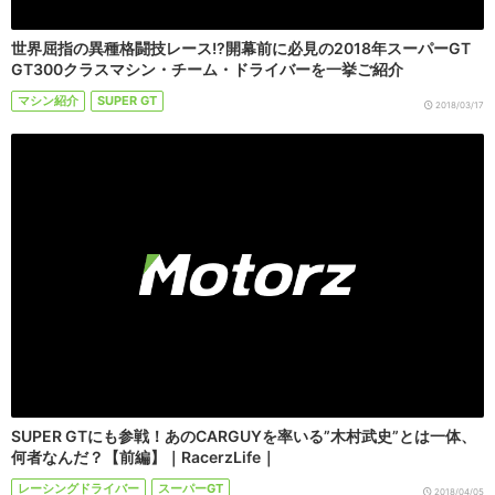
世界屈指の異種格闘技レース!?開幕前に必見の2018年スーパーGT
GT300クラスマシン・チーム・ドライバーを一挙ご紹介
マシン紹介
SUPER GT
2018/03/17
SUPER GTにも参戦！あのCARGUYを率いる”木村武史”とは一体、
何者なんだ？【前編】｜RacerzLife｜
レーシングドライバー
スーパーGT
2018/04/05