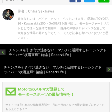
著者：Chika Sakikawa
好きなものは、バイク・クルマ・ペットのけまり。 愛車のTOYOTA
86・Kawasaki z250・GASGASを乗り回し、モータージャーナリス
トとして様々な媒体で奮闘中！ 自身の体験やチャレンジを通して、
大好きな世界の魅力を伝えたい。 そんな記事を書いていきたいと思
います。
チャンスを引き付け逃さない！マルチに活躍するレーシングド
ライバー”横溝直輝” 前編｜RacerzLife｜
チャンスを引き付け逃さない！マルチに活躍するレーシングド
ライバー”横溝直輝” 後編｜RacerzLife｜
Motorzのメルマガ登録して
モータースポーツの最新情報を！
サイトでは見られない編集部裏話や、月に一度のメルマガ限定豪華プレゼントも
もらえるかも！？