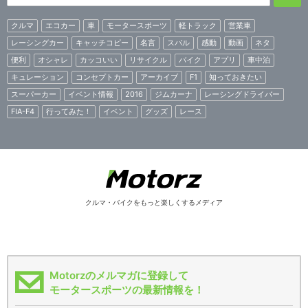
クルマ
エコカー
車
モータースポーツ
軽トラック
営業車
レーシングカー
キャッチコピー
名言
スバル
感動
動画
ネタ
便利
オシャレ
カッコいい
リサイクル
バイク
アプリ
車中泊
キュレーション
コンセプトカー
アーカイブ
F1
知っておきたい
スーパーカー
イベント情報
2016
ジムカーナ
レーシングドライバー
FIA-F4
行ってみた！
イベント
グッズ
レース
クルマ・バイクをもっと楽しくするメディア
Motorzのメルマガに登録して
モータースポーツの最新情報を！