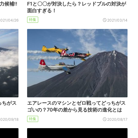
力候補!!
F1と〇〇が対決したら？レッドブルの対決が
！
面白すぎる！
特集
2021/04/26
2021/03/14
っちがス
エアレースのマシンとゼロ戦ってどっちがス
ゴいの？70年の差から見る技術の進化とは
特集
2020/09/18
2020/08/17