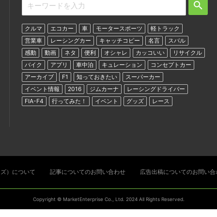
クルマ
エコカー
車
モータースポーツ
軽トラック
営業車
レーシングカー
キャッチコピー
名言
スバル
感動
動画
ネタ
便利
オシャレ
カッコいい
リサイクル
バイク
アプリ
車中泊
キュレーション
コンセプトカー
アーカイブ
F1
知っておきたい
スーパーカー
イベント情報
2016
ジムカーナ
レーシングドライバー
FIA-F4
行ってみた！
イベント
グッズ
レース
ターズ）について
記事についてのお問い合わせ
広告出稿についてのお問い合
Copyright © MarketEnterprise Co., Ltd. 2024 All Rights Reserved.