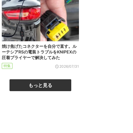
焼け焦げたコネクターを自分で直す。ル
ーテシアRSの電装トラブルをKNIPEXの
圧着プライヤーで解決してみた
特集
2026/07/31
もっと見る