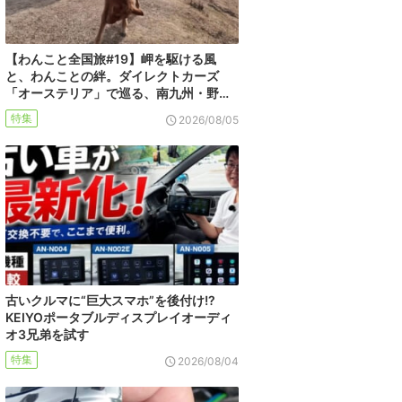
【わんこと全国旅#19】岬を駆ける風
と、わんことの絆。ダイレクトカーズ
「オーステリア」で巡る、南九州・野…
特集
2026/08/05
古いクルマに“巨大スマホ”を後付け!?
KEIYOポータブルディスプレイオーディ
オ3兄弟を試す
特集
2026/08/04