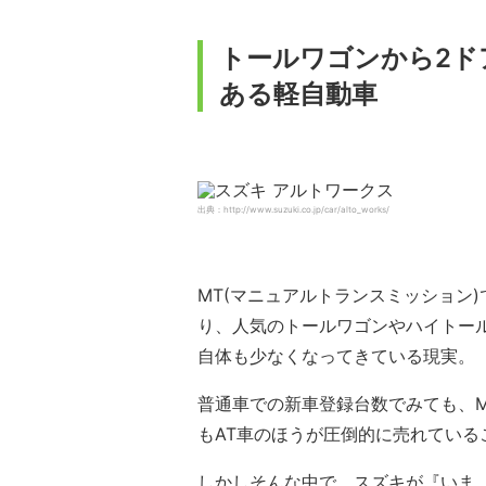
トールワゴンから2ド
ある軽自動車
出典：http://www.suzuki.co.jp/car/alto_works/
MT(マニュアルトランスミッション
り、人気のトールワゴンやハイトール
自体も少なくなってきている現実。
普通車での新車登録台数でみても、
もAT車のほうが圧倒的に売れている
しかしそんな中で、スズキが『いま