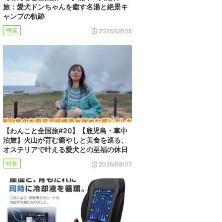
旅：愛犬ドンちゃんを癒す名湯と絶景キ
ャンプの軌跡
特集
2026/08/08
【わんこと全国旅#20】【鹿児島・車中
泊旅】火山が育む癒やしと美食を巡る、
オステリアで叶える愛犬との至福の休日
特集
2026/08/07