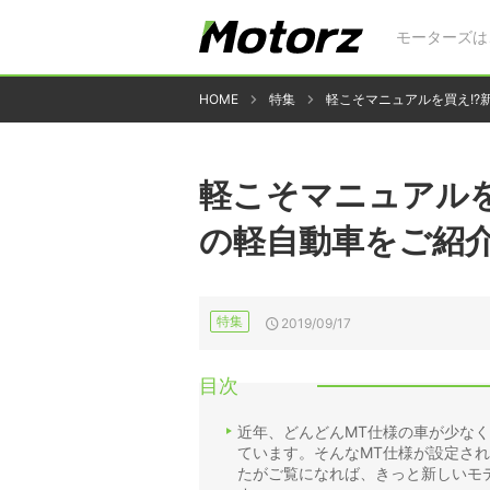
モーターズは
HOME
特集
軽こそマニュアルを買え!?
軽こそマニュアルを
の軽自動車をご紹
特集
2019/09/17
目次
近年、どんどんMT仕様の車が少な
ています。そんなMT仕様が設定さ
たがご覧になれば、きっと新しいモ