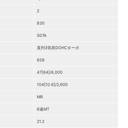
2
830
S07A
直列3気筒DOHCターボ
658
47[64]/6,000
104[10.6]/2,600
MR
6速MT
21.2