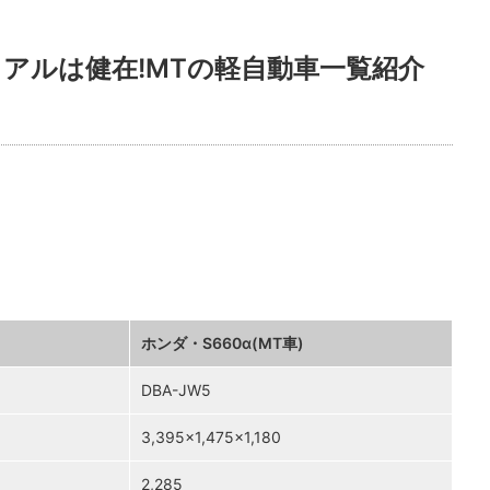
アルは健在!MTの軽自動車一覧紹介
ホンダ・S660α(MT車)
DBA-JW5
3,395×1,475×1,180
2,285