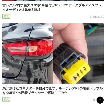
古いクルマに“巨大スマホ”を後付け!? KEIYOポータブルディスプレ
イオーディオ3兄弟を試す
特集
2026/08/04
焼け焦げたコネクターを自分で直す。ルーテシアRSの電装トラブル
をKNIPEXの圧着プライヤーで解決してみた
特集
2026/07/31