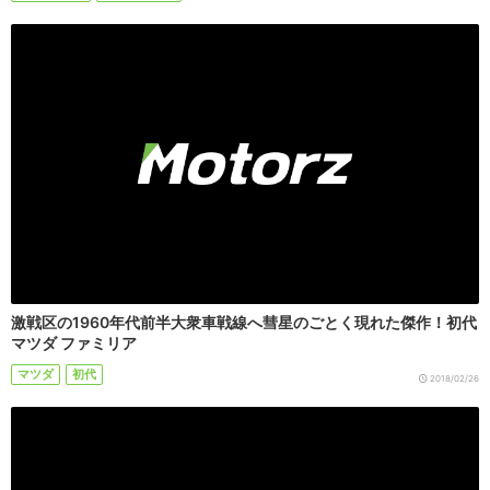
激戦区の1960年代前半大衆車戦線へ彗星のごとく現れた傑作！初代
マツダ ファミリア
マツダ
初代
2018/02/26