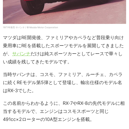
1971年発売 サバンナ / © Mazda Motor Corporation
マツダはRE開発後、ファミリアやカペラなど普段乗り向け
乗用車にREを搭載したスポーツモデルを展開してきました
が、
サバンナ
だけは純スポーツカーとしてレースで華々し
い成績を残してきたモデルです。
当時サバンナは、コスモ、ファミリア、ルーチェ、カペラ
に続くREモデル第5弾として登場し、輸出仕様のモデル名
はRX-3でした。
この名前からわかるように、RX-7やRX-8の先代モデルに相
当するモデルで、エンジンはコスモスポーツと同じ
491cc×2ローターの10A型エンジンを搭載。