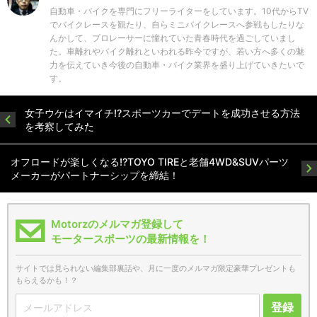
自動車・バイクを専門にフリーライターをしています。10代からTV
でバイクレースを観たり、自らミニバイクレースへ参戦もしたりな
んかして、プロレーサーに憧れていた青春時代を過ごしていまし
た。車離れやバイク離れといわれる昨今ですが、若い方へ多くの魅
力を伝えていき今後の自動車・バイク業界を盛り上げていきたいで
す。
女子ウケはイマイチ!?スポーツカーでデートを成功させる方法
を考察してみた
オフロードが楽しくなる!?TOYO TIREと老舗4WD&SUVパーツ
メーカーがパートナーシップを締結！
Motorzのメルマガ登録して
モータースポーツの最新情報を！
サイトでは見られない編集部裏話や、月に一度のメルマガ限定豪華プレゼントも
もらえるかも！？
登録