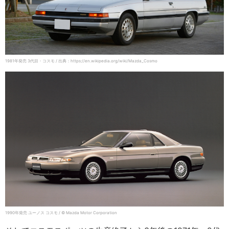
1981年発売 3代目・コスモ / 出典：https://en.wikipedia.org/wiki/Mazda_Cosmo
1990年発売 ユーノス コスモ / © Mazda Motor Corporation