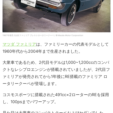
1967年発売 2台目ファミリア プレストロータリークーペ / © Mazda Motor Corporation
マツダ ファミリア
は、ファミリーカーの代表モデルとして
1960年代から2004年まで生産されました。
大衆車であるため、2代目モデルは1,000~1,200ccのコンパ
クトなレシプロエンジンが搭載されていましたが、2代目フ
ァミリアが発売されてから1年後にRE搭載のファミリア ロ
ータリークーペが登場します。
コスモスポーツに搭載された491cc×2ローターのREを採用
し、100psまでパワーアップ。
見た目は大衆車のコンパクトクーペおよびセダンでした