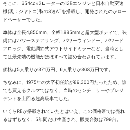
そこに、654cc×2ローターの13Bエンジンと日本自動変速
機(現：ジヤトコ)製の3速ATを搭載し、開発されたのがロー
ドペーサーでした。
車体は全長4,850mm、全幅1,885mmと超大型ボディで、装
備にはパワーステアリング、パワーウィンドー、パワード
アロック、電動調節式アウトサイドミラーなど、当時とし
ては最先端の機能がほぼすべて詰め合わされています。
価格は5人乗りが371万円、6人乗りが368万円です。
ちなみに、1975年の大卒初任給が89,300円だったため、誰
でも買えるクルマではなく、当時のセンチュリーやプレジ
デントを上回る超高級車でした。
いくらREが搭載されていたとはいえ、この価格帯では売れ
るはずもなく、5年間だけ生産され、販売台数は799台。