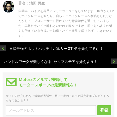
著者：池田 勇生
自動車・バイクを専門にフリーライターをしています。10代からTV
でバイクレースを観たり、自らミニバイクレースへ参戦もしたりな
んかして、プロレーサーに憧れていた青春時代を過ごしていまし
た。車離れやバイク離れといわれる昨今ですが、若い方へ多くの魅
力を伝えていき今後の自動車・バイク業界を盛り上げていきたいで
す。
日産最強のホットハッチ！パルサーGTI-Rを覚えてるか!?
ハンドルワークが楽しくなる!!セルフステアを覚えよう！
Motorzのメルマガ登録して
モータースポーツの最新情報を！
サイトでは見られない編集部裏話や、月に一度のメルマガ限定豪華プレゼントも
もらえるかも！？
登録