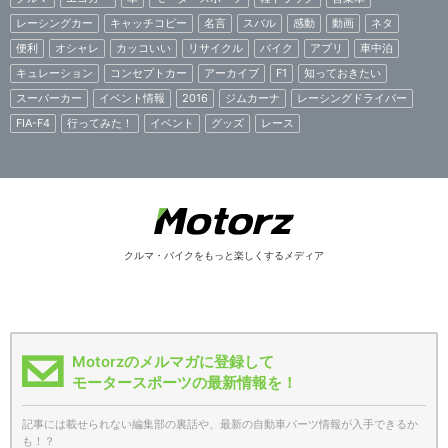
レーシングカー
キャッチコピー
名言
スバル
感動
動画
ネタ
便利
オシャレ
カッコいい
リサイクル
バイク
アプリ
車中泊
キュレーション
コンセプトカー
アーカイブ
F1
知っておきたい
スーパーカー
イベント情報
2016
ジムカーナ
レーシングドライバー
FIA-F4
行ってみた！
イベント
グッズ
レース
クルマ・バイクをもっと楽しくするメディア
Motorzのメルマガに登録して
モータースポーツの最新情報を！
記事には載せられない編集部の裏話や、最新の自動車パーツ情報が入手できるか
も！？