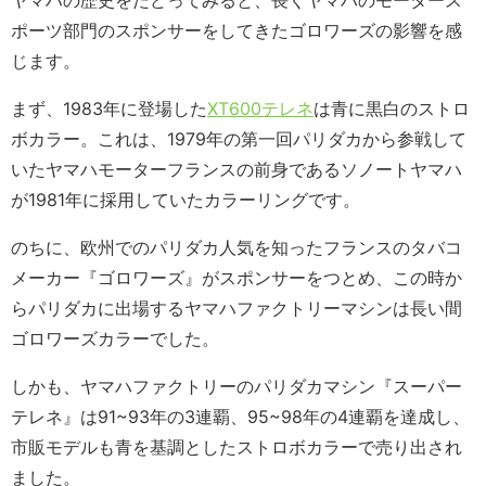
ポーツ部門のスポンサーをしてきたゴロワーズの影響を感
じます。
まず、1983年に登場した
XT600テレネ
は青に黒白のストロ
ボカラー。これは、1979年の第一回パリダカから参戦して
いたヤマハモーターフランスの前身であるソノートヤマハ
が1981年に採用していたカラーリングです。
のちに、欧州でのパリダカ人気を知ったフランスのタバコ
メーカー『ゴロワーズ』がスポンサーをつとめ、この時か
らパリダカに出場するヤマハファクトリーマシンは長い間
ゴロワーズカラーでした。
しかも、ヤマハファクトリーのパリダカマシン『スーパー
テレネ』は91~93年の3連覇、95~98年の4連覇を達成し、
市販モデルも青を基調としたストロボカラーで売り出され
ました。