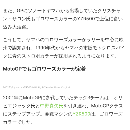
また、GPにソノートヤマハから出場していたクリスチャ
ン・サロン氏もゴロワーズカラーのYZR500で上位に食い
込み大活躍。
こうして、ヤマハのゴロワーズカラーがラリーを中心に欧
州で認知され、1990年代からヤマハの市販モトクロスバイ
クに青のストロボカラーが採用されるようになります。
MotoGPでもゴロワーズカラーが定着
2002年式ヤマハ・YZR500(0WL9) / © Yamaha Motor Co., Ltd.
2001年にMotoGPに参戦していたテック3チームは、オリ
ビエジャック氏と
中野真矢氏
を引き連れ、MotoGPクラス
にステップアップ。参戦マシンの
YZR500
は、ゴロワーズ
カラーでした。