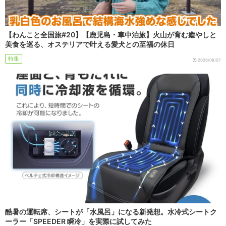
【わんこと全国旅#20】【鹿児島・車中泊旅】火山が育む癒やしと
美食を巡る、オステリアで叶える愛犬との至福の休日
特集
2026/08/07
酷暑の運転席、シートが「水風呂」になる新発想。水冷式シートク
ーラー「SPEEDER 瞬冷」を実際に試してみた