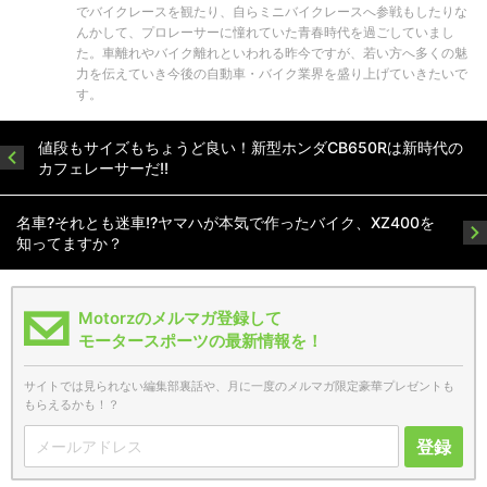
でバイクレースを観たり、自らミニバイクレースへ参戦もしたりな
んかして、プロレーサーに憧れていた青春時代を過ごしていまし
た。車離れやバイク離れといわれる昨今ですが、若い方へ多くの魅
力を伝えていき今後の自動車・バイク業界を盛り上げていきたいで
す。
値段もサイズもちょうど良い！新型ホンダCB650Rは新時代の
カフェレーサーだ!!
名車?それとも迷車!?ヤマハが本気で作ったバイク、XZ400を
知ってますか？
Motorzのメルマガ登録して
モータースポーツの最新情報を！
サイトでは見られない編集部裏話や、月に一度のメルマガ限定豪華プレゼントも
もらえるかも！？
登録