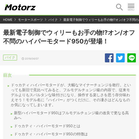
HOME
モータースポーツ
バイク
最新電子制御でウィリーもお手の物!?オン/オフ不問の
最新電子制御でウィリーもお手の物!?オン/オフ
不問のハイパーモタード950が登場！
バイク
2019/04/07
目次
ドゥカティ ハイパーモタードが、大幅なマイナーチェンジを敢行。とい
っても新旧で見比べてみると、フルモデルチェンジ級の内容で、従来モ
デルよりもスパルタンな味付けになり、操作する楽しさを思う存分味わ
えそう！モデル名に『ハイパー』がつくだけに、その凄さはどんなもの
か気になってしまいます。
新型ハイパーモタード950はフルモデルチェンジ級の改良で更なる高
みへ
ドゥカティ・ハイパーモタード950とは
ドゥカティ・ハイパーモタード950の特徴は