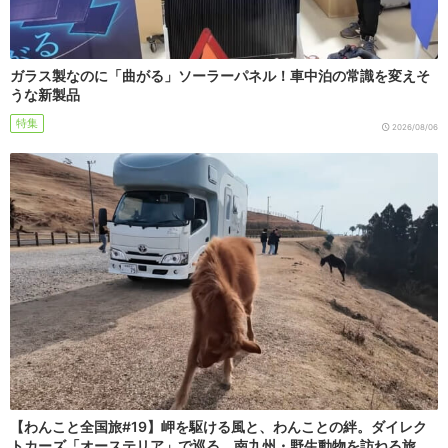
ガラス製なのに「曲がる」ソーラーパネル！車中泊の常識を変えそ
うな新製品
特集
2026/08/06
【わんこと全国旅#19】岬を駆ける風と、わんことの絆。ダイレク
トカーズ「オーステリア」で巡る、南九州・野生動物を訪ねる旅