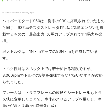
© 2018 Ducati Motor Holding S.p.A
ハイパーモタード950は、従来の939に搭載されていたもの
と同じ、937ccテスタストレッタ11°L型2気筒エンジンを搭
載するものの、最高出力は6馬力アップされて114馬力を発
揮。
最大トルクは、1N・mアップの96N・mを達成していま
す。
トルク性能はスペック上では若干変わる程度ですが、
3,000rpmでトルクの8割を発揮するなど扱いやすさが改め
られました。
フレームは、トラスフレームの改良やシートレールもトラ
ス状に変更したことで、車体のスリムアップを果たし、車
重は939より4kgの軽量化に成功。