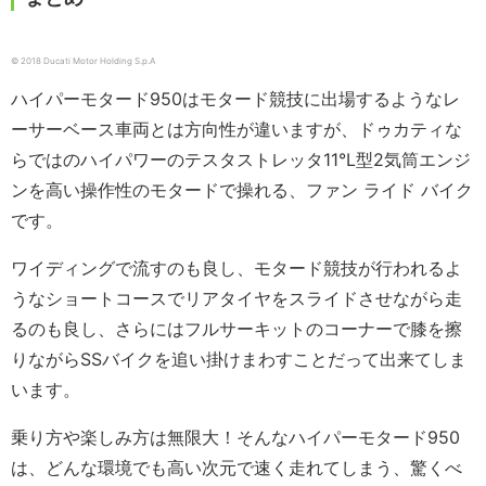
© 2018 Ducati Motor Holding S.p.A
ハイパーモタード950はモタード競技に出場するようなレ
ーサーベース車両とは方向性が違いますが、ドゥカティな
らではのハイパワーのテスタストレッタ11°L型2気筒エンジ
ンを高い操作性のモタードで操れる、ファン ライド バイク
です。
ワイディングで流すのも良し、モタード競技が行われるよ
うなショートコースでリアタイヤをスライドさせながら走
るのも良し、さらにはフルサーキットのコーナーで膝を擦
りながらSSバイクを追い掛けまわすことだって出来てしま
います。
乗り方や楽しみ方は無限大！そんなハイパーモタード950
は、どんな環境でも高い次元で速く走れてしまう、驚くべ