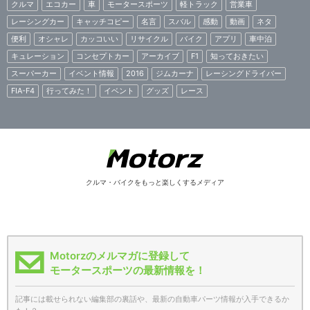
クルマ
エコカー
車
モータースポーツ
軽トラック
営業車
レーシングカー
キャッチコピー
名言
スバル
感動
動画
ネタ
便利
オシャレ
カッコいい
リサイクル
バイク
アプリ
車中泊
キュレーション
コンセプトカー
アーカイブ
F1
知っておきたい
スーパーカー
イベント情報
2016
ジムカーナ
レーシングドライバー
FIA-F4
行ってみた！
イベント
グッズ
レース
クルマ・バイクをもっと楽しくするメディア
Motorzのメルマガに登録して
モータースポーツの最新情報を！
記事には載せられない編集部の裏話や、最新の自動車パーツ情報が入手できるか