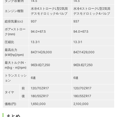
タンク容量(ℓ)
14.5
14.5
水冷4ストロークL型2気筒
水冷4ストロークL型2気筒
エンジン種類
デスモドロミック4バルブ
デスモドロミック4バルブ
総排気量(cc)
937
937
ボア×ストロー
94.0×67.5
94.0×67.5
ク(mm)
圧縮比
13.3:1
13.3:1
最高出力
84[114]/9,000
84[114]/9,000
(kW[hp]/rpm)
最大トルク(N・
96[9.8]/7,250
96[9.8]/7,250
m[kg・m]/rpm)
トランスミッシ
6速
6速
ョン
前
120/70ZR17
120/70ZR17
タイヤ
後
180/55ZR17
180/55ZR17
価格(円)
1,650,000
2,100,000
まとめ