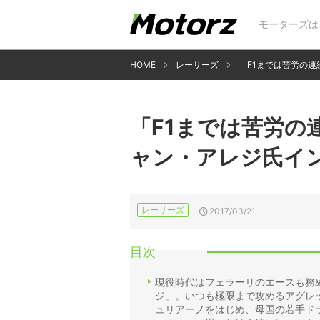
モーターズは
HOME
レーサーズ
「F1までは苦労の連続
「F1までは苦労の
ャン・アレジ氏インタ
レーサーズ
2017/03/21
目次
現役時代はフェラーリのエースも務
ジ」。いつも極限まで攻めるアグレ
ュリアーノをはじめ、母国の若手ド