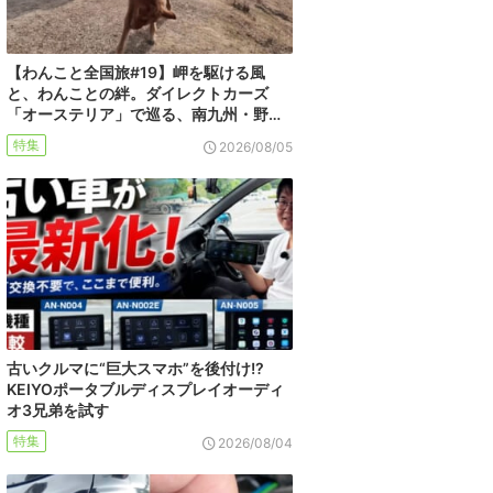
【わんこと全国旅#19】岬を駆ける風
と、わんことの絆。ダイレクトカーズ
「オーステリア」で巡る、南九州・野…
特集
2026/08/05
古いクルマに“巨大スマホ”を後付け!?
KEIYOポータブルディスプレイオーディ
オ3兄弟を試す
特集
2026/08/04