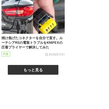
焼け焦げたコネクターを自分で直す。ル
ーテシアRSの電装トラブルをKNIPEXの
圧着プライヤーで解決してみた
特集
2026/07/31
もっと見る