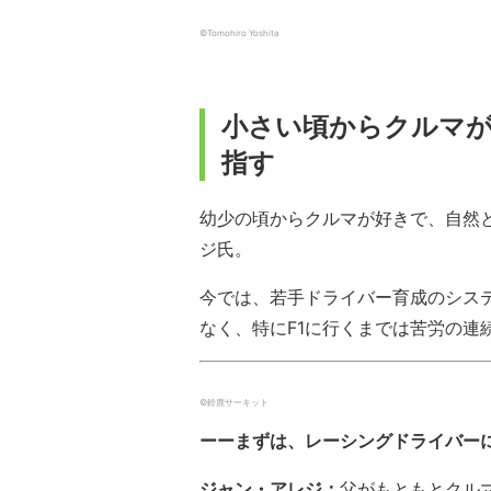
©︎Tomohiro Yoshita
小さい頃からクルマ
指す
幼少の頃からクルマが好きで、自然
ジ氏。
今では、若手ドライバー育成のシス
なく、特にF1に行くまでは苦労の連
©︎鈴鹿サーキット
ーーまずは、レーシングドライバー
ジャン・アレジ：
父がもともとクル