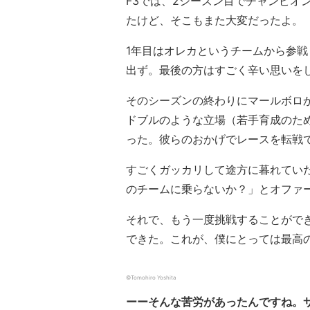
F3では、2シーズン目でチャンピオ
たけど、そこもまた大変だったよ。
1年目はオレカというチームから参
出ず。最後の方はすごく辛い思いを
そのシーズンの終わりにマールボロ
ドブルのような立場（若手育成のた
った。彼らのおかげでレースを転戦
すごくガッカリして途方に暮れていた
のチームに乗らないか？」とオファ
それで、もう一度挑戦することができ
できた。これが、僕にとっては最高
©︎Tomohiro Yoshita
ーーそんな苦労があったんですね。