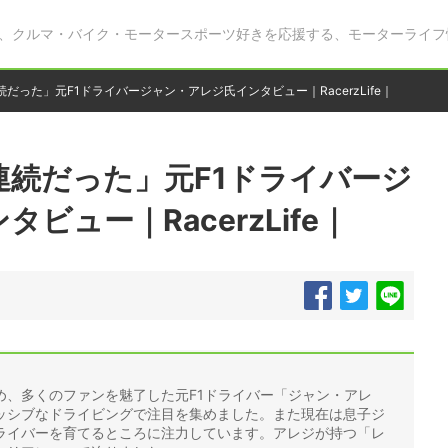
、クルマ・バイク・モータースポーツ好きを応援する、モーターライフ
だった」元F1ドライバージャン・アレジ氏インタビュー｜RacerzLife｜
連続だった」元F1ドライバージ
ビュー｜RacerzLife｜
め、多くのファンを魅了した元F1ドライバー「ジャン・アレ
ッシブなドライビングで注目を集めました。また現在は息子ジ
ライバーを育てるところに注力しています。アレジが持つ「レ