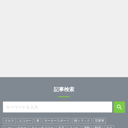
記事検索
クルマ
エコカー
車
モータースポーツ
軽トラック
営業車
レーシングカー
キャッチコピー
名言
スバル
感動
動画
ネタ