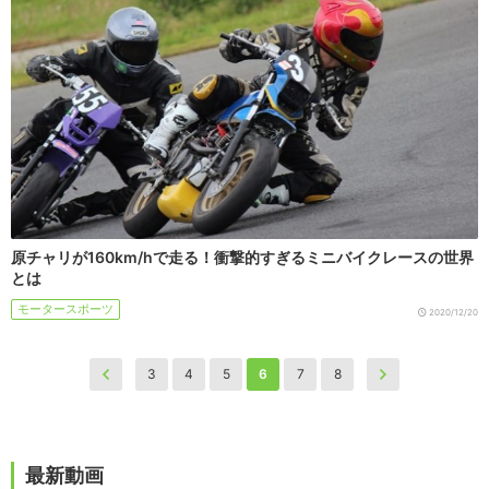
原チャリが160km/hで走る！衝撃的すぎるミニバイクレースの世界
とは
モータースポーツ
2020/12/20
3
4
5
6
7
8
最新動画