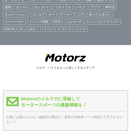
便利
オシャレ
カッコいい
リサイクル
バイク
アプリ
車中泊
キュレーション
コンセプトカー
アーカイブ
F1
知っておきたい
スーパーカー
イベント情報
2016
ジムカーナ
レーシングドライバー
FIA-F4
行ってみた！
イベント
グッズ
レース
クルマ・バイクをもっと楽しくするメディア
Motorzのメルマガに登録して
モータースポーツの最新情報を！
記事には載せられない編集部の裏話や、最新の自動車パーツ情報が入手できるか
も！？