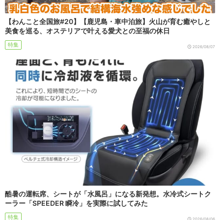
【わんこと全国旅#20】【鹿児島・車中泊旅】火山が育む癒やしと
美食を巡る、オステリアで叶える愛犬との至福の休日
特集
2026/08/07
酷暑の運転席、シートが「水風呂」になる新発想。水冷式シートク
ーラー「SPEEDER 瞬冷」を実際に試してみた
特集
2026/08/06