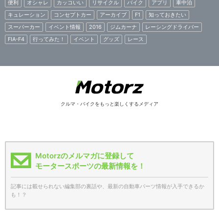
便利
オシャレ
カッコいい
リサイクル
バイク
アプリ
車中泊
キュレーション
コンセプトカー
アーカイブ
F1
知っておきたい
スーパーカー
イベント情報
2016
ジムカーナ
レーシングドライバー
FIA-F4
行ってみた！
イベント
グッズ
レース
クルマ・バイクをもっと楽しくするメディア
Motorzのメルマガに登録して
モータースポーツの最新情報を！
記事には載せられない編集部の裏話や、最新の自動車パーツ情報が入手できるか
も！？