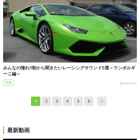
みんなの憧れ!!朝から聞きたいレーシングサウンド5選～ランボルギ
ーニ編～
特集
2020/11/07
1
2
3
4
5
6
最新動画