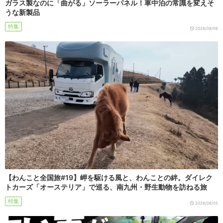
ガラス製なのに「曲がる」ソーラーパネル！車中泊の常識を変えそ
うな新製品
特集
2026/08/06
【わんこと全国旅#19】岬を駆ける風と、わんことの絆。ダイレク
トカーズ「オーステリア」で巡る、南九州・野生動物を訪ねる旅
特集
2026/08/05