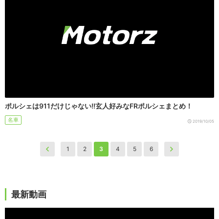
ポルシェは911だけじゃない!!玄人好みなFRポルシェまとめ！
名車
2019/10/05
1
2
3
4
5
6
最新動画