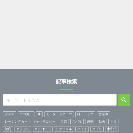
記事検索
クルマ
エコカー
車
モータースポーツ
軽トラック
営業車
レーシングカー
キャッチコピー
名言
スバル
感動
動画
ネタ
便利
オシャレ
カッコいい
リサイクル
バイク
アプリ
車中泊