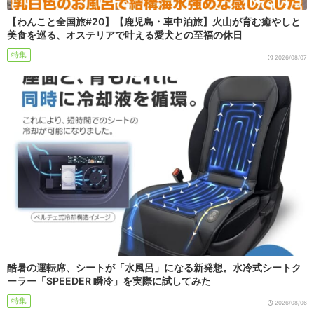
【わんこと全国旅#20】【鹿児島・車中泊旅】火山が育む癒やしと
美食を巡る、オステリアで叶える愛犬との至福の休日
特集
2026/08/07
酷暑の運転席、シートが「水風呂」になる新発想。水冷式シートク
ーラー「SPEEDER 瞬冷」を実際に試してみた
特集
2026/08/06