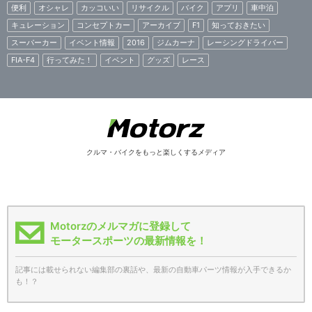
便利
オシャレ
カッコいい
リサイクル
バイク
アプリ
車中泊
キュレーション
コンセプトカー
アーカイブ
F1
知っておきたい
スーパーカー
イベント情報
2016
ジムカーナ
レーシングドライバー
FIA-F4
行ってみた！
イベント
グッズ
レース
クルマ・バイクをもっと楽しくするメディア
Motorzのメルマガに登録して
モータースポーツの最新情報を！
記事には載せられない編集部の裏話や、最新の自動車パーツ情報が入手できるか
も！？