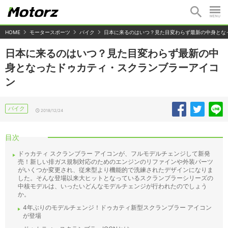
HOME
モータースポーツ
バイク
日本に来るのはいつ？見た目変わらず最新の中身とな
日本に来るのはいつ？見た目変わらず最新の中
身となったドゥカティ・スクランブラーアイコ
ン
バイク
2018/12/24
目次
ドゥカティ スクランブラー アイコンが、フルモデルチェンジして新発
売！新しい排ガス規制対応のためのエンジンのリファインや外装パーツ
がいくつか変更され、従来型より機能的で洗練されたデザインになりま
した。そんな登場以来大ヒットとなっているスクランブラーシリーズの
中核モデルは、いったいどんなモデルチェンジが行われたのでしょう
か。
4年ぶりのモデルチェンジ！ドゥカティ新型スクランブラー アイコン
が登場