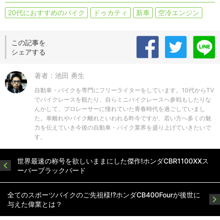
20代におすすめのバイク
ドゥカティ
新車
空冷エンジン
この記事を
シェアする
著者：池田 勇生
自動車・バイクを専門にフリーライターをしています。10代からTV
でバイクレースを観たり、自らミニバイクレースへ参戦もしたりな
んかして、プロレーサーに憧れていた青春時代を過ごしていまし
た。車離れやバイク離れといわれる昨今ですが、若い方へ多くの魅
力を伝えていき今後の自動車・バイク業界を盛り上げていきたいで
す。
世界最速の称号を欲しいままにした傑作!ホンダCBR1100XXス
ーパーブラックバード
全てのスポーツバイクのご先祖様!?ホンダCB400Fourが後世に
与えた偉業とは？