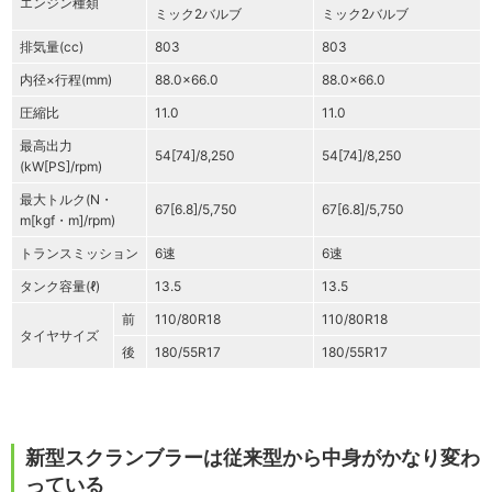
エンジン種類
ミック2バルブ
ミック2バルブ
排気量(cc)
803
803
内径×行程(mm)
88.0×66.0
88.0×66.0
圧縮比
11.0
11.0
最高出力
54[74]/8,250
54[74]/8,250
(kW[PS]/rpm)
最大トルク(N・
67[6.8]/5,750
67[6.8]/5,750
m[kgf・m]/rpm)
トランスミッション
6速
6速
タンク容量(ℓ)
13.5
13.5
前
110/80R18
110/80R18
タイヤサイズ
後
180/55R17
180/55R17
新型スクランブラーは従来型から中身がかなり変わ
っている