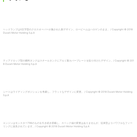
ヘッドランプはX文字型のクロスオーバーが施された新デザイン。ロービームはハロゲンのまま。 / Copyright © 2018
Ducati Motor Holding S.p.A
ティアドロップ型の燃料タンクはスチールタンクにアルミ製カバープレートを貼り付けたデザイン。/ Copyright © 201
8 Ducati Motor Holding S.p.A
シートはライディングポジションを考慮し、フラットなデザインに変更。 / Copyright © 2018 Ducati Motor Holding
S.p.A
エンジンはモンスター796のものを引き続き搭載し、スペック値の変更はありませんが、従来型よりパワフルなフィー
リングに改良されています。/ Copyright © 2018 Ducati Motor Holding S.p.A