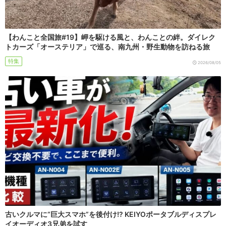
【わんこと全国旅#19】岬を駆ける風と、わんことの絆。ダイレク
トカーズ「オーステリア」で巡る、南九州・野生動物を訪ねる旅
特集
2026/08/05
古いクルマに“巨大スマホ”を後付け!? KEIYOポータブルディスプレ
イオーディオ3兄弟を試す