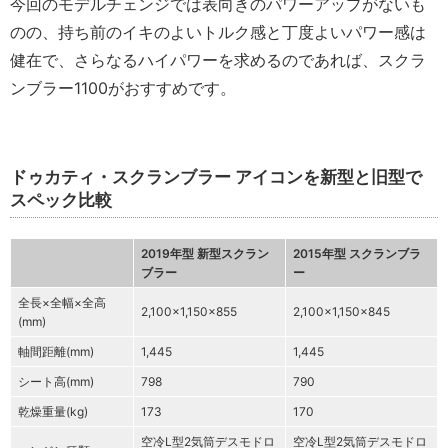
今回のモデルチェンジでは表向きのパワーアップがないも
のの、持ち前のイキのよいトルク感と丁度よいパワー感は
健在で、さらなるハイパワーを求めるのであれば、スクラ
ンブラー1100がおすすめです。
ドゥカティ・スクランブラー アイコンを新型と旧型で
スペック比較
2019年型 新型スクラン
2015年型 スクランブラ
ブラー
ー
全長×全幅×全高
2,100×1,150×855
2,100×1,150×845
(mm)
軸間距離(mm)
1,445
1,445
シート高(mm)
798
790
乾燥重量(kg)
173
170
空冷L型2気筒デスモドロ
空冷L型2気筒デスモドロ