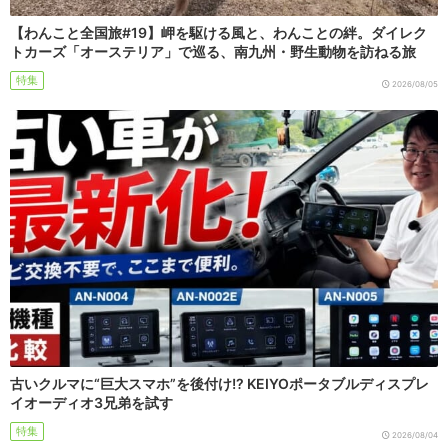
【わんこと全国旅#19】岬を駆ける風と、わんことの絆。ダイレク
トカーズ「オーステリア」で巡る、南九州・野生動物を訪ねる旅
特集
2026/08/05
古いクルマに“巨大スマホ”を後付け!? KEIYOポータブルディスプレ
イオーディオ3兄弟を試す
特集
2026/08/04