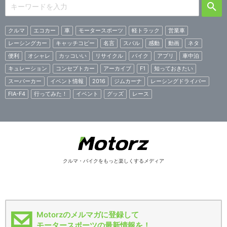
クルマ
エコカー
車
モータースポーツ
軽トラック
営業車
レーシングカー
キャッチコピー
名言
スバル
感動
動画
ネタ
便利
オシャレ
カッコいい
リサイクル
バイク
アプリ
車中泊
キュレーション
コンセプトカー
アーカイブ
F1
知っておきたい
スーパーカー
イベント情報
2016
ジムカーナ
レーシングドライバー
FIA-F4
行ってみた！
イベント
グッズ
レース
クルマ・バイクをもっと楽しくするメディア
Motorzのメルマガに登録して
モータースポーツの最新情報を！