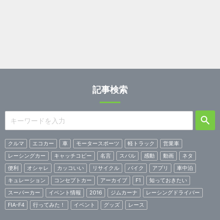
記事検索
クルマ
エコカー
車
モータースポーツ
軽トラック
営業車
レーシングカー
キャッチコピー
名言
スバル
感動
動画
ネタ
便利
オシャレ
カッコいい
リサイクル
バイク
アプリ
車中泊
キュレーション
コンセプトカー
アーカイブ
F1
知っておきたい
スーパーカー
イベント情報
2016
ジムカーナ
レーシングドライバー
FIA-F4
行ってみた！
イベント
グッズ
レース