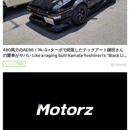
490馬力のAE86！7A-G+ターボで武装したテックアート鎌田さん
の愛車がヤバい Like a raging bull! Kamata Yoshinori’s “Black Li…
ショップ探訪
2020/04/21