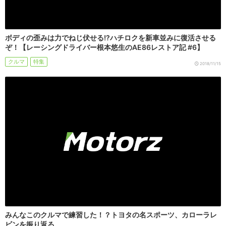
ボディの歪みは力でねじ伏せる!?ハチロクを新車並みに復活させる
ぞ！【レーシングドライバー根本悠生のAE86レストア記 #6】
クルマ
特集
2018/11/15
みんなこのクルマで練習した！？トヨタの名スポーツ、カローラレ
ビンを振り返る。