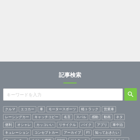
記事検索
クルマ
エコカー
車
モータースポーツ
軽トラック
営業車
レーシングカー
キャッチコピー
名言
スバル
感動
動画
ネタ
便利
オシャレ
カッコいい
リサイクル
バイク
アプリ
車中泊
キュレーション
コンセプトカー
アーカイブ
F1
知っておきたい