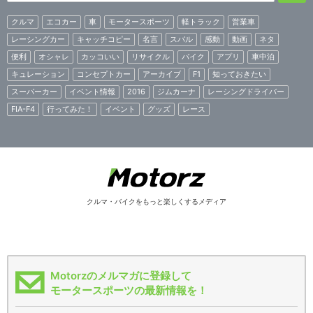
クルマ
エコカー
車
モータースポーツ
軽トラック
営業車
レーシングカー
キャッチコピー
名言
スバル
感動
動画
ネタ
便利
オシャレ
カッコいい
リサイクル
バイク
アプリ
車中泊
キュレーション
コンセプトカー
アーカイブ
F1
知っておきたい
スーパーカー
イベント情報
2016
ジムカーナ
レーシングドライバー
FIA-F4
行ってみた！
イベント
グッズ
レース
クルマ・バイクをもっと楽しくするメディア
Motorzのメルマガに登録して
モータースポーツの最新情報を！