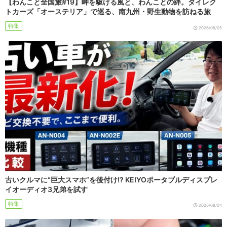
【わんこと全国旅#19】岬を駆ける風と、わんことの絆。ダイレク
トカーズ「オーステリア」で巡る、南九州・野生動物を訪ねる旅
特集
2026/08/05
古いクルマに“巨大スマホ”を後付け!? KEIYOポータブルディスプレ
イオーディオ3兄弟を試す
特集
2026/08/04