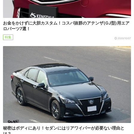
お金をかけずに大胆カスタム！コスパ抜群のアテンザ(GJ型)用エア
ロパーツ7選！
特集
2020/10/07
秘密はボディにあり！セダンにはリアワイパーが必要ない理由と
は？