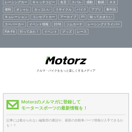
レーシングカー
キャッチコピー
名言
スバル
感動
動画
ネタ
便利
オシャレ
カッコいい
リサイクル
バイク
アプリ
車中泊
キュレーション
コンセプトカー
アーカイブ
F1
知っておきたい
スーパーカー
イベント情報
2016
ジムカーナ
レーシングドライバー
FIA-F4
行ってみた！
イベント
グッズ
レース
クルマ・バイクをもっと楽しくするメディア
Motorzのメルマガに登録して
モータースポーツの最新情報を！
記事には載せられない編集部の裏話や、最新の自動車パーツ情報が入手できるか
も！？