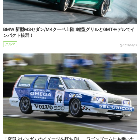
BMW 新型M3セダン/M4クーペ上陸!!縦型グリルと6MTモデルでイ
ンパクト抜群！
クルマ
2021/02/13
「空飛ぶレンガ」のイメージを打ち崩し、ワゴンブームにも乗った